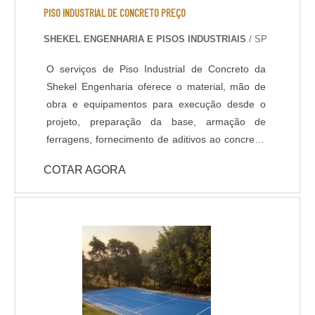
PISO INDUSTRIAL DE CONCRETO PREÇO
SHEKEL ENGENHARIA E PISOS INDUSTRIAIS
/ SP
O serviços de Piso Industrial de Concreto da
Shekel Engenharia oferece o material, mão de
obra e equipamentos para execução desde o
projeto, preparação da base, armação de
ferragens, fornecimento de aditivos ao concreto,
lançamento, adensamento, nivelamento,
COTAR AGORA
acabamento (polido, float, vassourado,
desempenado, etc.) e corte das juntas. Todo
processo de implantação do Pavimento de
Concreto tem acompanhamento de engenheiro
civil responsável, que administra as etapas de
execução do piso de acordo com projeto
fornecido pelo cliente. A pavimentação de
Concreto pode ser armada em aço ou com telas