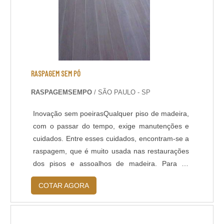
TÉCNICOS: - Resistência química a ácidos e
bases; - Cura rápida a partir de 8 horas; - Isento
de solventes; - Alta durabilidade e resistência
UV. - Alta resistência mecânica e a choque
térmico; - Resistência à abrasão; - Baixo odor e
baixo VOC; - Acabamento liso e antiderrapante; -
RASPAGEM SEM PÓ
Temperatura de operação entre -30 o C e +95 o
RASPAGEMSEMPO
/ SÃO PAULO - SP
C; - Atende a norma LEED.
Inovação sem poeirasQualquer piso de madeira,
com o passar do tempo, exige manutenções e
cuidados. Entre esses cuidados, encontram-se a
raspagem, que é muito usada nas restaurações
dos pisos e assoalhos de madeira. Para os
clientes que desejam um piso renovado, sem a
COTAR AGORA
necessidade de aderir à novos produtos, indica-
se para seu piso a raspagem sem pó.A
raspagem também pode ser encontrada com pó,