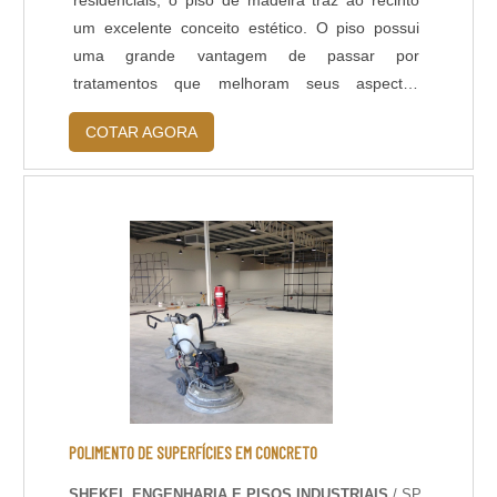
um excelente conceito estético. O piso possui
uma grande vantagem de passar por
tratamentos que melhoram seus aspectos
físicos, renovando completamente sua
COTAR AGORA
aparência. Entre os tratamentos mais
importantes está a aplicação bona tacos.
Benefícios da aplicação bona tacos Protege,
Possibilita os efeitos rústicos, Destaca as
características naturais do piso, D....
POLIMENTO DE SUPERFÍCIES EM CONCRETO
SHEKEL ENGENHARIA E PISOS INDUSTRIAIS
/ SP