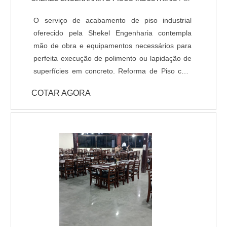
O serviço de acabamento de piso industrial
oferecido pela Shekel Engenharia contempla
mão de obra e equipamentos necessários para
perfeita execução de polimento ou lapidação de
superfícies em concreto. Reforma de Piso com
Polimento: Em muitas situações o piso industrial
COTAR AGORA
se encontra com aspecto fadigado devido ao
revestimentos desgastado, manchas ou
irregularidades na superfície, nestes casos,
quando verificado a qualidade do concreto
existente (substrato), é perfeitamente possível
renovar o pavimento através de polimento
gradual com máquinas politrizes de piso e
aplicação de aditivos para tratar a superfície
polida. Lapidação de Piso: Assim como o
polimento, é um acabamento que confere maior
resistência e brilho ao piso, devido ao aumento