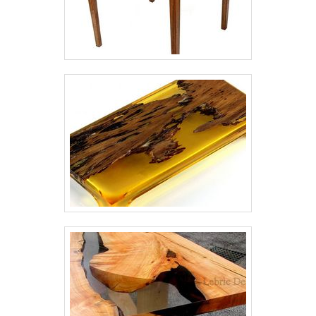
evitam fissuras devido dilatação e retração do
piso. A Shekel Engenharia também dispõe de
serviços de acabamento do concreto e pintura
de Pisos Industriais, como Polimento, Lapidação
e Revestimentos de alto desempenho (Piso
Epóxi). O serviço de tratamento de Juntas
também faz parte do nosso rol de atividades, a
execução das juntas do piso e lábios poliméricos
são de extrema importância em projetos de
Pisos industrias com alta capacidade de carga.