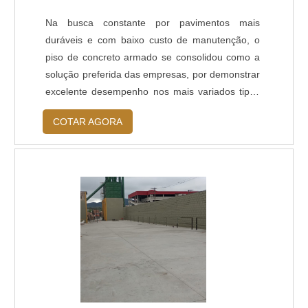
Na busca constante por pavimentos mais
duráveis e com baixo custo de manutenção, o
piso de concreto armado se consolidou como a
solução preferida das empresas, por demonstrar
excelente desempenho nos mais variados tipos
de atividades industriais e comerciais.MAIS
COTAR AGORA
SOBRE OS MATERIAIS MAIS UTILIZADOS
PARA O SERVIÇOO piso de concretos armados
é um sistema muito empregado nas mais
diversas instalações, como estacionamentos,
indústrias, galpões, postos de gasolina,
depósitos de cargas, justamente por .