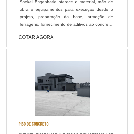
Shekel Engenharia oferece o material, mão de
agregado ficar aparente.
obra e equipamentos para execução desde o
projeto, preparação da base, armação de
ferragens, fornecimento de aditivos ao concreto,
lançamento, adensamento, nivelamento,
COTAR AGORA
acabamento (polido, float, vassourado,
desempenado, etc.) e corte das juntas. Todo
processo de implantação do Pavimento de
Concreto tem acompanhamento de engenheiro
civil responsável, que administra as etapas de
execução do piso de acordo com projeto
fornecido pelo cliente. A pavimentação de
Concreto pode ser armada em aço ou com telas
de fiber glass, entre outros aditivos para melhor
desempenho do piso como por exemplo as
fibras sintéticas de Polipropileno e/ou Vidro, que
evitam fissuras devido dilatação e retração do
PISO DE CONCRETO
piso. A Shekel Engenharia também dispõe de