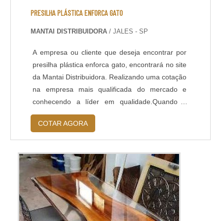
PRESILHA PLÁSTICA ENFORCA GATO
MANTAI DISTRIBUIDORA
/ JALES - SP
A empresa ou cliente que deseja encontrar por
presilha plástica enforca gato, encontrará no site
da Mantai Distribuidora. Realizando uma cotação
na empresa mais qualificada do mercado e
conhecendo a líder em qualidade.Quando a
procura é por presilha plástica enforca gato, com
COTAR AGORA
os profissionais especializados da Mantai
Distribuidora poderá contar excelente custo-
benefício com parcelamento em até 6x sem
juros.DETALHES SOBRE PRESILHA PLÁSTI...