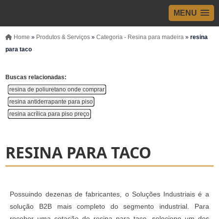
MENU
Home
»
Produtos & Serviços
»
Categoria - Resina para madeira
»
resina
para taco
Buscas relacionadas:
resina de poliuretano onde comprar
resina antiderrapante para piso
resina acrílica para piso preço
RESINA PARA TACO
Possuindo dezenas de fabricantes, o Soluções Industriais é a
solução B2B mais completo do segmento industrial. Para
receber uma cotação de resina para taco, selecione um dos