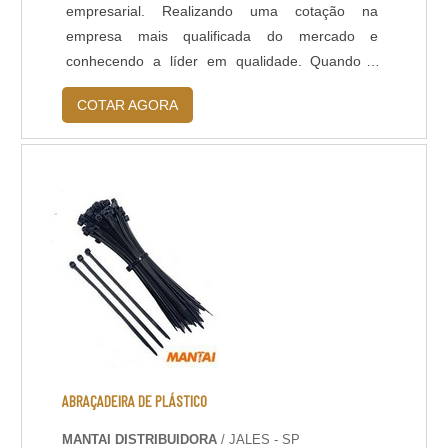
empresarial. Realizando uma cotação na
empresa mais qualificada do mercado e
conhecendo a líder em qualidade. Quando o
tema é abraçadeira de nylon enforca gato, com
COTAR AGORA
os colaboradores da Mantai Distribuidora poderá
contar ótima qualidade com entrega em todo o
Brasil.MAIS DETALHES SOBRE ABRAÇADEIRA
DE NYLON ENFORCA GATOHá muitas
maneiras eficientes de d...
ABRAÇADEIRA DE PLÁSTICO
MANTAI DISTRIBUIDORA
/ JALES - SP