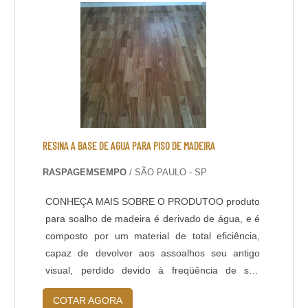
mas ele deve ser evitado, pois o mesmo
prejudica a ....
RESINA A BASE DE AGUA PARA PISO DE MADEIRA
RASPAGEMSEMPO
/ SÃO PAULO - SP
CONHEÇA MAIS SOBRE O PRODUTOO produto
para soalho de madeira é derivado de água, e é
composto por um material de total eficiência,
capaz de devolver aos assoalhos seu antigo
visual, perdido devido à freqüência de sua
utilização. Os pisos de madeira são muito
COTAR AGORA
bonitos e delicados, mas com o tempo exigem