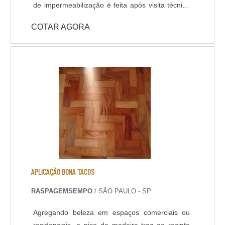
de impermeabilização é feita após visita técnica
do departamento de engenharia, que avalia a
COTAR AGORA
viabilidade e peculiaridades do caso para a
definição assertiva de impermeabilizante a ser
utilizado.
APLICAÇÃO BONA TACOS
RASPAGEMSEMPO
/ SÃO PAULO - SP
Agregando beleza em espaços comerciais ou
residenciais, o piso de madeira traz ao recinto