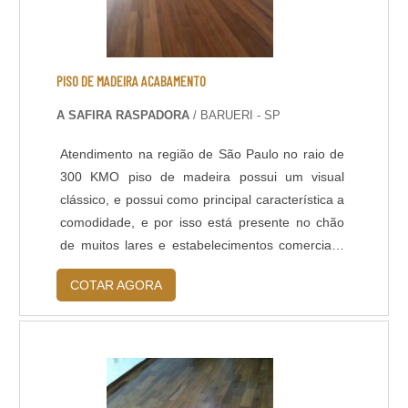
polida. Lapidação de Piso: Assim como o
polimento, é um acabamento que confere maior
resistência e brilho ao piso, devido ao aumento
da densidade do concreto na superfície, que
PISO DE MADEIRA ACABAMENTO
ocorre após um polimento gradual com discos
A SAFIRA RASPADORA
/ BARUERI - SP
diamantados e aplicação de aditivos
endurecedores de superfície. Neste acabamento
Atendimento na região de São Paulo no raio de
é possível polir o concreto até o material mineral
300 KMO piso de madeira possui um visual
agregado ficar aparente.
clássico, e possui como principal característica a
comodidade, e por isso está presente no chão
de muitos lares e estabelecimentos comerciais.
No entanto, depois de feita a instalação, o
COTAR AGORA
próximo passo e não menos importante é o piso
de madeira acabamento. Se o piso por
conservado de maneira correta, ele dificilmente
precisará de manutenções frequentes.Cuidad....