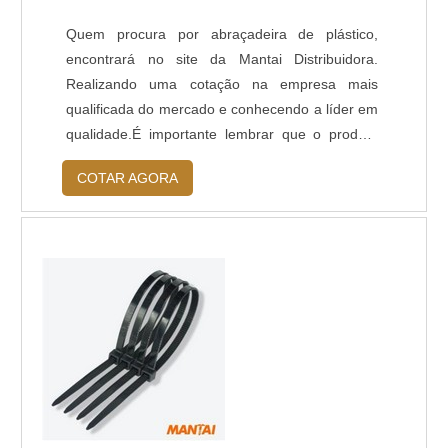
Quem procura por abraçadeira de plástico,
encontrará no site da Mantai Distribuidora.
Realizando uma cotação na empresa mais
qualificada do mercado e conhecendo a líder em
qualidade.É importante lembrar que o produto
deve sempre ser adquirido com empresas
COTAR AGORA
especializadas no segmento. Esse tipo de
cuidado ajuda a garantir a qualidade e
durabilidade dos materiais, além de evitar
prejuízos com substituições frequentes de peças
defeituosas. ...