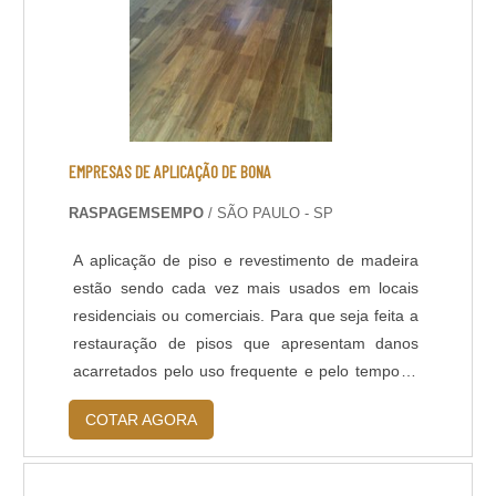
EMPRESAS DE APLICAÇÃO DE BONA
RASPAGEMSEMPO
/ SÃO PAULO - SP
A aplicação de piso e revestimento de madeira
estão sendo cada vez mais usados em locais
residenciais ou comerciais. Para que seja feita a
restauração de pisos que apresentam danos
acarretados pelo uso frequente e pelo tempo, é
importante que seja feita a manutenção por
COTAR AGORA
empresas de aplicação de bona.Benefícios do
serviçoO serviço de aplicação de bona garante
excelente resultado. Utiliza-se produtos de alto