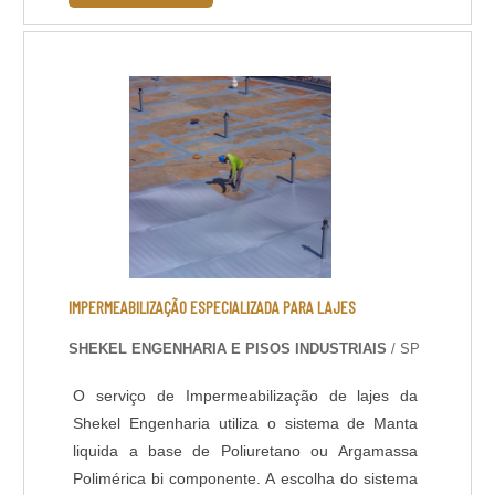
certa atenção, e a resina a base de água para
piso de madeira é o produto mais indicado para
a sua manutenção.O uso da resina a base de
água é f....
IMPERMEABILIZAÇÃO ESPECIALIZADA PARA LAJES
SHEKEL ENGENHARIA E PISOS INDUSTRIAIS
/ SP
O serviço de Impermeabilização de lajes da
Shekel Engenharia utiliza o sistema de Manta
liquida a base de Poliuretano ou Argamassa
Polimérica bi componente. A escolha do sistema