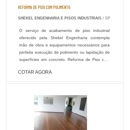
da densidade do concreto na superfície, que
REFORMA DE PISO COM POLIMENTO
ocorre após um polimento gradual com discos
SHEKEL ENGENHARIA E PISOS INDUSTRIAIS
/ SP
diamantados e aplicação de aditivos
endurecedores de superfície. Neste acabamento
O serviço de acabamento de piso industrial
é possível polir o concreto até o material mineral
oferecido pela Shekel Engenharia contempla
agregado ficar aparente.
mão de obra e equipamentos necessários para
perfeita execução de polimento ou lapidação de
superfícies em concreto. Reforma de Piso com
Polimento: Em muitas situações o piso industrial
COTAR AGORA
se encontra com aspecto fadigado devido ao
revestimentos desgastado, manchas ou
irregularidades na superfície, nestes casos,
quando verificado a qualidade do concreto
existente (substrato), é perfeitamente possível
renovar o pavimento através de polimento
gradual com máquinas politrizes de piso e
aplicação de aditivos para tratar a superfície