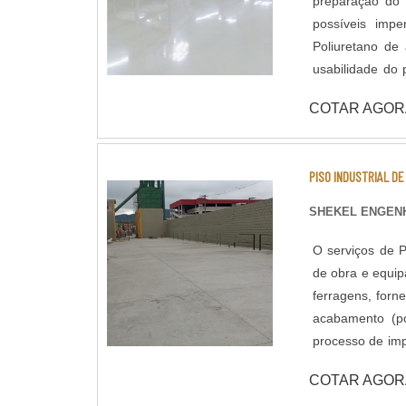
preparação do 
possíveis imperfeições do piso, apl
Poliuretano de
usabilidade do piso. - Resistência química a ácidos e bases; - Cura
horas; - Isento
COTAR AGOR
mecânica e a c
Acabamento lis
Atende a norma
PISO INDUSTRIAL D
SHEKEL ENGENH
O serviços de P
de obra e equi
ferragens, forn
acabamento (pol
processo de im
civil responsáv
COTAR AGOR
fornecido pelo cliente. A pavimentação de Concreto pode ser a