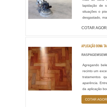
lapidação de superfícies em c
situações o pi
desgastado, man
qualidade do co
COTAR AGOR
através de poli
tratar a superfície polida. Lapidação de Piso: Assim 
que confere ma
APLICAÇÃO BONA TA
concreto na sup
aplicação de ad
RASPAGEMSEM
concreto até o m
Agregando bele
recinto um exce
tratamentos q
aparência. Entr
da aplicação bon
naturais do piso,
COTAR AGOR