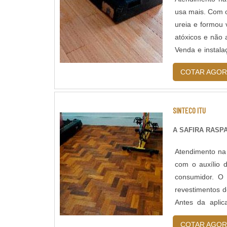
usa mais. Com o
ureia e formou
atóxicos e não
Venda e instal
piso de madeira,
COTAR AGOR
SINTECO ITU
A SAFIRA RAS
Atendimento na
com o auxílio 
consumidor. O 
revestimentos d
Antes da aplic
profissionais tre.
COTAR AGOR