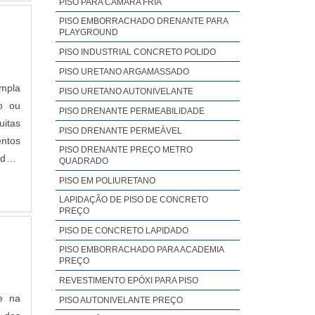
PISO PARA CÂMARA FRIA
PISO EMBORRACHADO DRENANTE PARA
PLAYGROUND
PISO INDUSTRIAL CONCRETO POLIDO
PISO URETANO ARGAMASSADO
empla
PISO URETANO AUTONIVELANTE
o ou
PISO DRENANTE PERMEABILIDADE
PISO DRENANTE PERMEÁVEL
entos
PISO DRENANTE PREÇO METRO
ado a
QUADRADO
mento
PISO EM POLIURETANO
 para
LAPIDAÇÃO DE PISO DE CONCRETO
PREÇO
de do
PISO DE CONCRETO LAPIDADO
dos e
PISO EMBORRACHADO PARA ACADEMIA
PREÇO
lir o
REVESTIMENTO EPÓXI PARA PISO
e na
PISO AUTONIVELANTE PREÇO