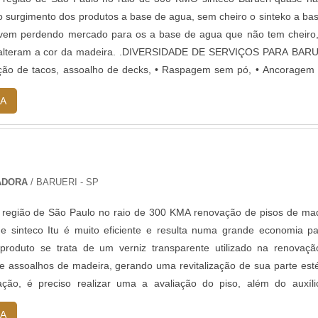
 surgimento dos produtos a base de agua, sem cheiro o sinteko a ba
 vem perdendo mercado para os a base de agua que não tem cheiro
 alteram a cor da madeira. .DIVERSIDADE DE SERVIÇOS PARA BARU
ação de tacos, assoalho de decks, • Raspagem sem pó, • Ancoragem
 • Anco...
A
PADORA
/ BARUERI - SP
 região de São Paulo no raio de 300 KMA renovação de pisos de ma
de sinteco Itu é muito eficiente e resulta numa grande economia p
produto se trata de um verniz transparente utilizado na renovaç
e assoalhos de madeira, gerando uma revitalização de sua parte esté
ação, é preciso realizar uma a avaliação do piso, além do auxíl
..
A