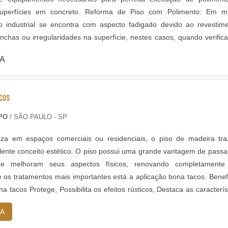
oncreto. Reforma de Piso com Polimento: Em muitas
so industrial se encontra com aspecto fadigado devido ao revestim
chas ou irregularidades na superfície, nestes casos, quando verific
ncreto existente (substrato), é perfeitamente possível renovar o pavi
A
mento gradual com máquinas politrizes de piso e aplicação de aditivos
como o polimento, é um acabamento
ior resistência e brilho ao piso, devido ao aumento da densida
COS
erfície, que ocorre após um polimento gradual com discos diamanta
itivos endurecedores de superfície. Neste acabamento é possível po
PO
/ SÃO PAULO - SP
aterial mineral agregado ficar aparente.
za em espaços comerciais ou residenciais, o piso de madeira tr
lente conceito estético. O piso possui uma grande vantagem de passa
ue melhoram seus aspectos físicos, renovando completamente
e os tratamentos mais importantes está a aplicação bona tacos. Benef
a tacos Protege, Possibilita os efeitos rústicos, Destaca as caracterís
 D....
A