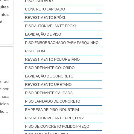
PISO LAPIDADO
CONCRETO LAPIDADO
entos
REVESTIMENTO EPÓXI
ado a
PISO AUTONIVELANTE EPOXI
mento
LAPIDAÇÃO DE PISO
 para
PISO EMBORRACHADO PARA PARQUINHO
PISO EPDM
de do
dos e
REVESTIMENTO POLIURETANO
lir o
PISO DRENANTE COLORIDO
LAPIDAÇÃO DE CONCRETO
az ao
REVESTIMENTO URETANO
r por
PISO DRENANTE CALÇADA
 sua
PISO LAPIDADO DE CONCRETO
ícios
EMPRESA DE PISO INDUSTRIAL
ticas
PISO AUTONIVELANTE PREÇO M2
PISO DE CONCRETO POLIDO PREÇO