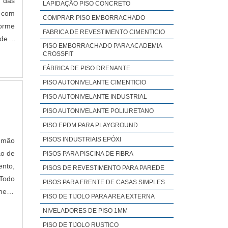
o das
LAPIDAÇÃO PISO CONCRETO
COMPRAR PISO EMBORRACHADO
forme
FABRICA DE REVESTIMENTO CIMENTICIO
PISO EMBORRACHADO PARA ACADEMIA
ência
CROSSFIT
OC; -
FÁBRICA DE PISO DRENANTE
°C; -
PISO AUTONIVELANTE CIMENTICIO
PISO AUTONIVELANTE INDUSTRIAL
PISO AUTONIVELANTE POLIURETANO
PISO EPDM PARA PLAYGROUND
PISOS INDUSTRIAIS EPÓXI
, mão
ão de
PISOS PARA PISCINA DE FIBRA
ento,
PISOS DE REVESTIMENTO PARA PAREDE
PISOS PARA FRENTE DE CASAS SIMPLES
heiro
PISO DE TIJOLO PARA AREA EXTERNA​
ojeto
NIVELADORES DE PISO 1MM​
PISO DE TIJOLO RUSTICO