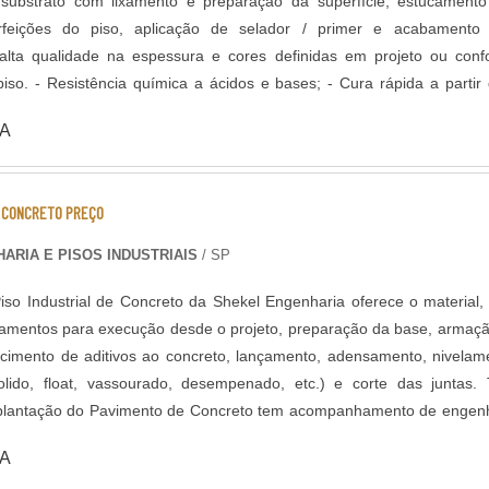
substrato com lixamento e preparação da superfície, estucament
icação de selador / primer e acabamento com
 alta qualidade na espessura e cores definidas em projeto ou con
 rápida a partir de 8
 de solventes; - Alta durabilidade e resistência UV. - Alta resist
A
hoque térmico; - Resistência à abrasão; - Baixo odor e baixo V
o e antiderrapante; - Temperatura de operação entre -30 °C e +95 
 LEED.
E CONCRETO PREÇO
ARIA E PISOS INDUSTRIAIS
/ SP
iso Industrial de Concreto da Shekel Engenharia oferece o material
pamentos para execução desde o projeto, preparação da base, armaç
ecimento de aditivos ao concreto, lançamento, adensamento, nivelam
ido, float, vassourado, desempenado, etc.) e corte das juntas. Todo
plantação do Pavimento de Concreto tem acompanhamento de engen
el, que administra as etapas de execução do piso de acordo com pr
A
rmada em aço ou com telas