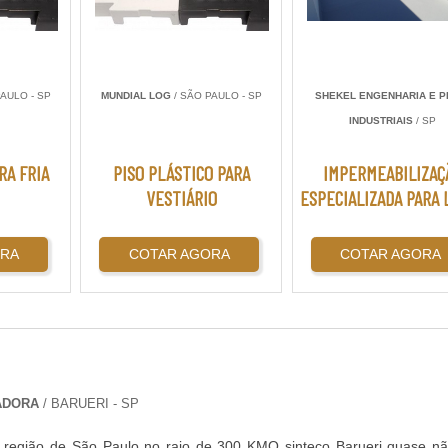
AULO - SP
MUNDIAL LOG
/ SÃO PAULO - SP
SHEKEL ENGENHARIA E P
INDUSTRIAIS
/ SP
RA FRIA
PISO PLÁSTICO PARA
IMPERMEABILIZAÇ
VESTIÁRIO
ESPECIALIZADA PARA 
ORA
COTAR AGORA
COTAR AGORA
PADORA
/ BARUERI - SP
 região de São Paulo no raio de 300 KMO sinteco Barueri quase n