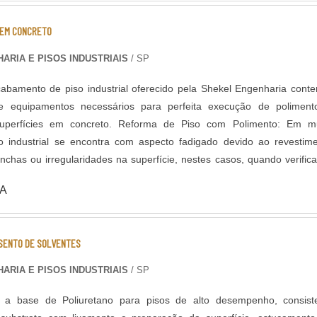
 EM CONCRETO
ARIA E PISOS INDUSTRIAIS
/ SP
abamento de piso industrial oferecido pela Shekel Engenharia cont
 equipamentos necessários para perfeita execução de poliment
oncreto. Reforma de Piso com Polimento: Em muitas
so industrial se encontra com aspecto fadigado devido ao revestim
chas ou irregularidades na superfície, nestes casos, quando verific
ncreto existente (substrato), é perfeitamente possível renovar o pavi
A
mento gradual com máquinas politrizes de piso e aplicação de aditivos
como o polimento, é um acabamento
ior resistência e brilho ao piso, devido ao aumento da densida
ISENTO DE SOLVENTES
erfície, que ocorre após um polimento gradual com discos diamanta
itivos endurecedores de superfície. Neste acabamento é possível po
ARIA E PISOS INDUSTRIAIS
/ SP
aterial mineral agregado ficar aparente.
 a base de Poliuretano para pisos de alto desempenho, consist