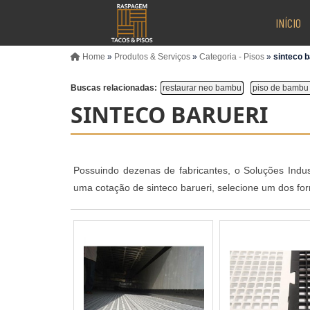
INÍCIO
Home
»
Produtos & Serviços
»
Categoria - Pisos
»
sinteco b
Buscas relacionadas:
restaurar neo bambu
piso de bambu 
SINTECO BARUERI
Possuindo dezenas de fabricantes, o Soluções Indus
uma cotação de sinteco barueri, selecione um dos fo