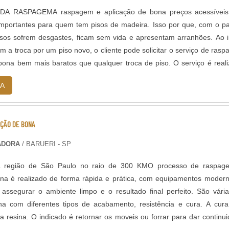
A RASPAGEMA raspagem e aplicação de bona preços acessíveis
mportantes para quem tem pisos de madeira. Isso por que, com o p
isos sofrem desgastes, ficam sem vida e apresentam arranhões. Ao 
om a troca por um piso novo, o cliente pode solicitar o serviço de ras
bona bem mais baratos que qualquer troca de piso. O serviço é real
ão...
A
ÇÃO DE BONA
PADORA
/ BARUERI - SP
a região de São Paulo no raio de 300 KMO processo de raspag
ona é realizado de forma rápida e prática, com equipamentos moder
a assegurar o ambiente limpo e o resultado final perfeito. São vári
na com diferentes tipos de acabamento, resistência e cura. A cur
a resina. O indicado é retornar os moveis ou forrar para dar continu