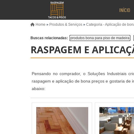
INÍCIO
Home
»
Produtos & Serviços
»
Categoria - Aplicação de bo
Buscas relacionadas:
produtos bona para piso de madeira
RASPAGEM E APLICAÇ
Pensando no comprador, o Soluções Industriais crio
raspagem e aplicação de bona preços e gostaria de 
abaixo: