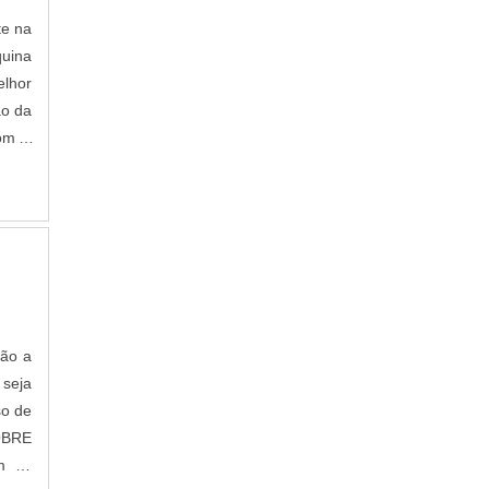
te na
quina
elhor
ão da
om a
eto e
 alto
 Piso
ção a
 seja
so de
SOBRE
m se