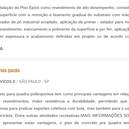
aterial mineral agregado ficar aparente.
stalação do Piso Epóxi como revestimento de alto desempenho, consis
superfície com a remoção e lixamento gradual do substrato com má
irador de pó industrial acoplado, aplicação de primer - selador para m
vestimento, estucamento e polimento da superfície e por fim, aplicaç
om espessura e acabamento definidas em projeto ou de acordo c
piso, existem diferentes
A
icação, que podem variar de acordo com a finalidade do piso, proj
rança do ambiente. Segue abaixo os sistemas de revestimentos de
ngenharia oferece: - Piso Autonivelante em Epóxi - Piso
PARA QUADRA
 Multilayers em Epóxi - Piso Uretano - Piso Condutivo em Epóxi -
em Epóxi
VICOS E
/ SÃO PAULO - SP
eto para quadra poliesportiva tem como principais vantagens em rela
e revestimentos, maior resistência e durabilidade, permitindo que
penas para praticar esportes coletivos com bola, mas também para o u
 Bicicleta; Entre outras atividades recreativas.MAIS INFORMAÇÕES 
apresentar estas vantagens, o piso de concreto pra quadra te