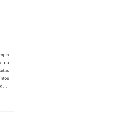
mento
 para
de do
dos e
lir o
empla
o ou
entos
ado a
mento
 para
de do
dos e
lir o