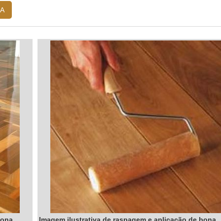
o...
A
bona
Imagem ilustrativa de raspagem e aplicação de bona