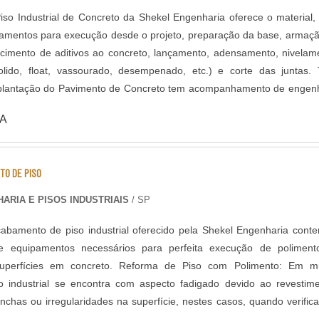
iso Industrial de Concreto da Shekel Engenharia oferece o material
pamentos para execução desde o projeto, preparação da base, armaç
ecimento de aditivos ao concreto, lançamento, adensamento, nivelam
ido, float, vassourado, desempenado, etc.) e corte das juntas. Todo
plantação do Pavimento de Concreto tem acompanhamento de engen
el, que administra as etapas de execução do piso de acordo com pr
A
rmada em aço ou com telas
 entre outros aditivos para melhor desempenho do piso como por ex
ticas de Polipropileno e/ou Vidro, que evitam fissuras devido dilata
TO DE PISO
abamento do
ura de Pisos Industriais, como Polimento, Lapidação e Revestiment
ARIA E PISOS INDUSTRIAIS
/ SP
e tratamento de Juntas também faz parte do
abamento de piso industrial oferecido pela Shekel Engenharia cont
ividades, a execução das juntas do piso e lábios poliméricos são de ex
 equipamentos necessários para perfeita execução de poliment
projetos de Pisos industrias com alta capacidade de carga.
oncreto. Reforma de Piso com Polimento: Em muitas
so industrial se encontra com aspecto fadigado devido ao revestim
chas ou irregularidades na superfície, nestes casos, quando verific