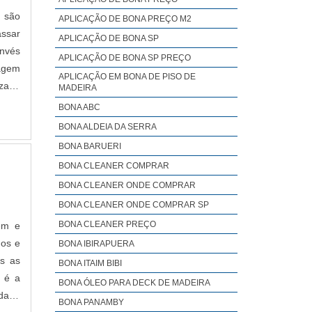
 são
APLICAÇÃO DE BONA PREÇO M2
assar
APLICAÇÃO DE BONA SP
invés
APLICAÇÃO DE BONA SP PREÇO
pagem
APLICAÇÃO EM BONA DE PISO DE
izado
MADEIRA
BONA ABC
BONA ALDEIA DA SERRA
BONA BARUERI
BONA CLEANER COMPRAR
BONA CLEANER ONDE COMPRAR
BONA CLEANER ONDE COMPRAR SP
BONA CLEANER PREÇO
em e
nos e
BONA IBIRAPUERA
as as
BONA ITAIM BIBI
a é a
BONA ÓLEO PARA DECK DE MADEIRA
idade
BONA PANAMBY