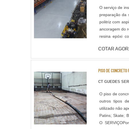
concreto até o m
O serviço de in
preparação da 
politriz com asp
ancoragem do re
resina epóxi c
usabilidade do piso. Dentro do serviço de pintura Epóxi de 
COTAR AGOR
sistemas de apl
normas de segu
desempenho que a Shekel E
PISO DE CONCRETO 
Multicamadas /
Antiderrapante 
CT GUEDES SER
O piso de concr
outros tipos d
utilizado não a
Patins; Skate;
O SERVIÇOPor 