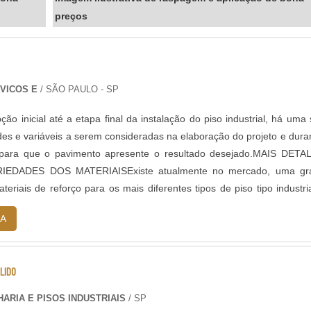
preços
VICOS E
/ SÃO PAULO - SP
ão inicial até a etapa final da instalação do piso industrial, há uma 
ades e variáveis a serem consideradas na elaboração do projeto e dura
para que o pavimento apresente o resultado desejado.MAIS DETA
IEDADES DOS MATERIAISExiste atualmente no mercado, uma gr
teriais de reforço para os mais diferentes tipos de piso tipo industri
um com suas próprias vantagens para determinado tipo de pav.
A
LIDO
ARIA E PISOS INDUSTRIAIS
/ SP