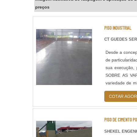
preços
PISO INDUSTRIAL
CT GUEDES SER
Desde a concepç
de particularid
sua execução, 
SOBRE AS VAR
variedade de ma
concreto, cada 
COTAR AGOR
PISO DE CIMENTO PO
SHEKEL ENGENH