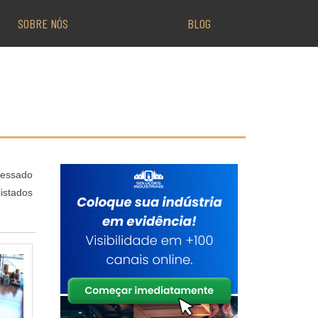
SOBRE NÓS
BLOG
ressado
istados