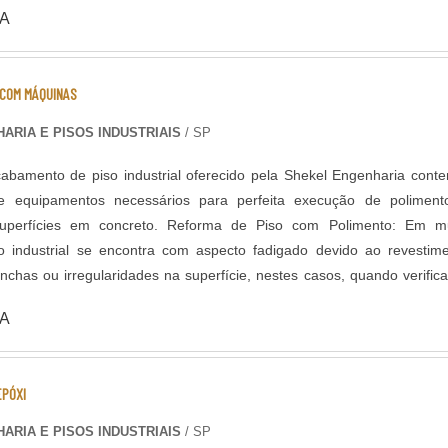
ncreto existente (substrato), é perfeitamente possível renovar o pavi
A
mento gradual com máquinas politrizes de piso e aplicação de aditivos
como o polimento, é um acabamento
ior resistência e brilho ao piso, devido ao aumento da densida
 COM MÁQUINAS
erfície, que ocorre após um polimento gradual com discos diamanta
itivos endurecedores de superfície. Neste acabamento é possível po
ARIA E PISOS INDUSTRIAIS
/ SP
aterial mineral agregado ficar aparente.
abamento de piso industrial oferecido pela Shekel Engenharia cont
 equipamentos necessários para perfeita execução de poliment
oncreto. Reforma de Piso com Polimento: Em muitas
so industrial se encontra com aspecto fadigado devido ao revestim
chas ou irregularidades na superfície, nestes casos, quando verific
ncreto existente (substrato), é perfeitamente possível renovar o pavi
A
mento gradual com máquinas politrizes de piso e aplicação de aditivos
como o polimento, é um acabamento
ior resistência e brilho ao piso, devido ao aumento da densida
EPÓXI
erfície, que ocorre após um polimento gradual com discos diamanta
itivos endurecedores de superfície. Neste acabamento é possível po
ARIA E PISOS INDUSTRIAIS
/ SP