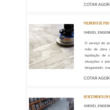
qualidade do co
COTAR AGOR
através de poli
tratar a superfície polida. Lapidação de Piso: Assim 
que confere ma
POLIMENTO DE PISO
concreto na sup
aplicação de ad
SHEKEL ENGENH
concreto até o m
O serviço de ac
mão de obra e
lapidação de superfícies em c
situações o pi
desgastado, man
qualidade do co
COTAR AGOR
através de poli
tratar a superfície polida. Lapidação de Piso: Assim 
que confere ma
REVESTIMENTO EM 
concreto na sup
aplicação de ad
SHEKEL ENGENH