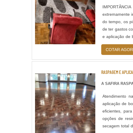
IMPORTÂNCIA D
extremamente i
do tempo, os p
de ter gastos c
e aplicação de 
de formas que s
COTAR AGOR
RASPAGEM E APLICA
A SAFIRA RAS
Atendimento n
aplicação de b
eficientes, par
opções de resi
secagem total d