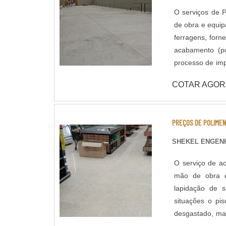
O serviços de P
de obra e equi
ferragens, forn
acabamento (pol
processo de im
civil responsáv
COTAR AGOR
fornecido pelo cliente. A pavimentação de Concreto pode ser a
de fiber glass,
as fibras sinté
PREÇOS DE POLIMEN
retração do piso. A Shekel Engenharia também dispõe de serviços de ac
concreto e pint
SHEKEL ENGENH
alto desempenho (Piso Epóxi). O serviço d
O serviço de ac
nosso rol de at
mão de obra e
importância em 
lapidação de superfícies em c
situações o pi
desgastado, man