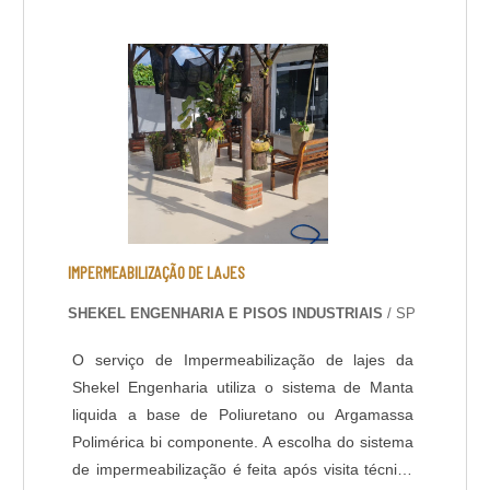
emborrachada, é altamente resistente a
variações térmicas, atritos e dilatações. Possui
grande variedade de cores e acabamentos,
podendo ser antiderrapante. DADOS
TÉCNICOS: - Resistência química a ácidos e
bases; - Cura rápida a partir de 8 horas; - Isento
de solventes; - Alta durabilidade e resistência
UV. - Alta resistência mecânica e a choque
térmico; - Resistência à abrasão; - Baixo odor e
baixo VOC; - Acabamento liso e antiderrapante; -
IMPERMEABILIZAÇÃO DE LAJES
Temperatura de operação entre -30 o C e +95 o
SHEKEL ENGENHARIA E PISOS INDUSTRIAIS
/ SP
C; - Atende a norma LEED.
O serviço de Impermeabilização de lajes da
Shekel Engenharia utiliza o sistema de Manta
liquida a base de Poliuretano ou Argamassa
Polimérica bi componente. A escolha do sistema
de impermeabilização é feita após visita técnica