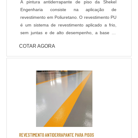
A pintura antiderrapante de piso da Shekel
Engenharia consiste na aplicação de
revestimento em Poliuretano. O revestimento PU
é um sistema de revestimento aplicado a frio,
sem juntas e de alto desempenho, a base de
Poliuréia híbrida ou alifática. Indicado para
COTAR AGORA
ambientes que necessitem de elevada
resistência química, térmica e mecânica, com
temperatura de operações entre -30ºC e +95ºC.
Com pouco tempo para execução da obra, a
liberação da área é feita 6 horas após a
aplicação do revestimento. DADOS TÉCNICOS: -
Resistência química a ácidos e bases; - Cura
rápida a partir de 8 horas; - Isento de solventes;
- Alta durabilidade e resistência UV. - Alta
resistência mecânica e a choque térmico; -
Resistência à abrasão; - Baixo odor e baixo
VOC; - Acabamento liso e antiderrapante; -
REVESTIMENTO ANTIDERRAPANTE PARA PISOS