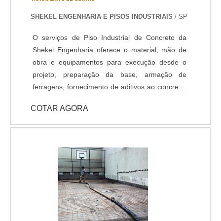
SHEKEL ENGENHARIA E PISOS INDUSTRIAIS
/ SP
O serviços de Piso Industrial de Concreto da
Shekel Engenharia oferece o material, mão de
obra e equipamentos para execução desde o
projeto, preparação da base, armação de
ferragens, fornecimento de aditivos ao concreto,
lançamento, adensamento, nivelamento,
COTAR AGORA
acabamento (polido, float, vassourado,
desempenado, etc.) e corte das juntas. Todo
processo de implantação do Pavimento de
Concreto tem acompanhamento de engenheiro
civil responsável, que administra as etapas de
execução do piso de acordo com projeto
fornecido pelo cliente. A pavimentação de
Concreto pode ser armada em aço ou com telas
de fiber glass, entre outros aditivos para melhor