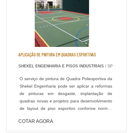
tem ganhado a preferência de proprietários de
imóveis residenciais e comerc.
APLICAÇÃO DE PINTURA EM QUADRAS ESPORTIVAS
SHEKEL ENGENHARIA E PISOS INDUSTRIAIS
/ SP
O serviço de pintura de Quadra Poliesportiva da
Shekel Engenharia pode ser aplicar a reformas
de pinturas em desgaste, implantação de
quadras novas e projetos para desenvolvimento
de layout de piso esportivo conforme normas
técnicas. Nosso revestimento de alto
COTAR AGORA
desempenho padrão para pisos esportivos é o
Poliuretano, também conhecido como tinta