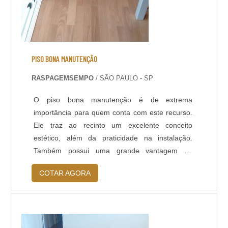
PISO BONA MANUTENÇÃO
RASPAGEMSEMPO
/ SÃO PAULO - SP
O piso bona manutenção é de extrema
importância para quem conta com este recurso.
Ele traz ao recinto um excelente conceito
estético, além da praticidade na instalação.
Também possui uma grande vantagem de
passar por tratamentos que melhoram seus
COTAR AGORA
aspectos físicos, renovando completamente sua
aparência. Ao aderir ao serviço, a manutenção
deve ser analisada de tempos em
tempos.Vantagens deste piso Protege, Destaca
as características natur...