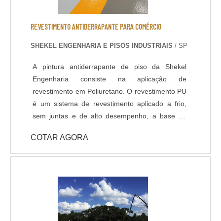
Resistência à abrasão; - Baixo odor e baixo
VOC; - Acabamento liso e antiderrapante; -
REVESTIMENTO ANTIDERRAPANTE PARA COMÉRCIO
Temperatura de operação entre -30 o C e +95 o
SHEKEL ENGENHARIA E PISOS INDUSTRIAIS
/ SP
C; - Atende a norma LEED.
A pintura antiderrapante de piso da Shekel
Engenharia consiste na aplicação de
revestimento em Poliuretano. O revestimento PU
é um sistema de revestimento aplicado a frio,
sem juntas e de alto desempenho, a base de
Poliuréia híbrida ou alifática. Indicado para
COTAR AGORA
ambientes que necessitem de elevada
resistência química, térmica e mecânica, com
temperatura de operações entre -30ºC e +95ºC.
Com pouco tempo para execução da obra, a
liberação da área é feita 6 horas após a
aplicação do revestimento. DADOS TÉCNICOS: -
Resistência química a ácidos e bases; - Cura