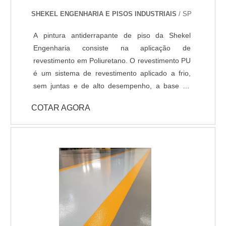
Temperatura de operação entre -30 o C e +95 o
SHEKEL ENGENHARIA E PISOS INDUSTRIAIS
/ SP
C; - Atende a norma LEED.
A pintura antiderrapante de piso da Shekel
Engenharia consiste na aplicação de
revestimento em Poliuretano. O revestimento PU
é um sistema de revestimento aplicado a frio,
sem juntas e de alto desempenho, a base de
Poliuréia híbrida ou alifática. Indicado para
COTAR AGORA
ambientes que necessitem de elevada
resistência química, térmica e mecânica, com
temperatura de operações entre -30ºC e +95ºC.
Com pouco tempo para execução da obra, a
liberação da área é feita 6 horas após a
aplicação do revestimento. DADOS TÉCNICOS: -
Resistência química a ácidos e bases; - Cura
rápida a partir de 8 horas; - Isento de solventes;
- Alta durabilidade e resistência UV. - Alta
resistência mecânica e a choque térmico; -