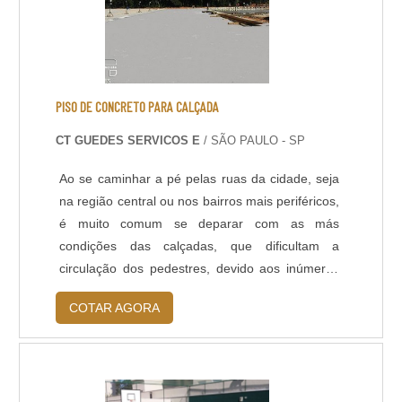
rápida a partir de 8 horas; - Isento de solventes;
- Alta durabilidade e resistência UV. - Alta
resistência mecânica e a choque térmico; -
Resistência à abrasão; - Baixo odor e baixo
VOC; - Acabamento liso e antiderrapante; -
PISO DE CONCRETO PARA CALÇADA
Temperatura de operação entre -30 o C e +95 o
CT GUEDES SERVICOS E
/ SÃO PAULO - SP
C; - Atende a norma LEED.
Ao se caminhar a pé pelas ruas da cidade, seja
na região central ou nos bairros mais periféricos,
é muito comum se deparar com as más
condições das calçadas, que dificultam a
circulação dos pedestres, devido aos inúmeros
buracos e desníveis.O SERVIÇO OFERECE
COTAR AGORA
DIVERSAS VANTAGENSPor ser de
responsabilidade do proprietário do imóvel, a
manutenção das calçadas precisa ser feita
periodicamente. O piso de concreto para calçada