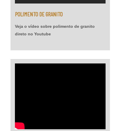
Temperatura de operação entre -30 o C e +95 o
POLIMENTO DE GRANITO
C; - Atende a norma LEED.
Veja o vídeo sobre polimento de granito
direto no Youtube