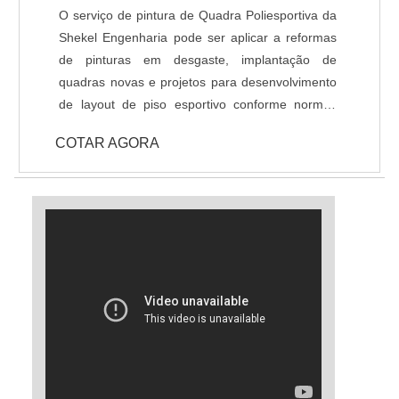
de Pisos Industriais, como Polimento, Lapidação
O serviço de pintura de Quadra Poliesportiva da
e Revestimentos de alto desempenho (Piso
Shekel Engenharia pode ser aplicar a reformas
Epóxi). O serviço de tratamento de Juntas
de pinturas em desgaste, implantação de
também faz parte do nosso rol de atividades, a
quadras novas e projetos para desenvolvimento
execução das juntas do piso e lábios poliméricos
de layout de piso esportivo conforme normas
são de extrema importância em projetos de
técnicas. Nosso revestimento de alto
Pisos industrias com alta capacidade de carga.
COTAR AGORA
desempenho padrão para pisos esportivos é o
Poliuretano, também conhecido como tinta
emborrachada, é altamente resistente a
variações térmicas, atritos e dilatações. Possui
grande variedade de cores e acabamentos,
podendo ser antiderrapante. DADOS
TÉCNICOS: - Resistência química a ácidos e
bases; - Cura rápida a partir de 8 horas; - Isento
de solventes; - Alta durabilidade e resistência
UV. - Alta resistência mecânica e a choque
térmico; - Resistência à abrasão; - Baixo odor e
baixo VOC; - Acabamento liso e antiderrapante; -