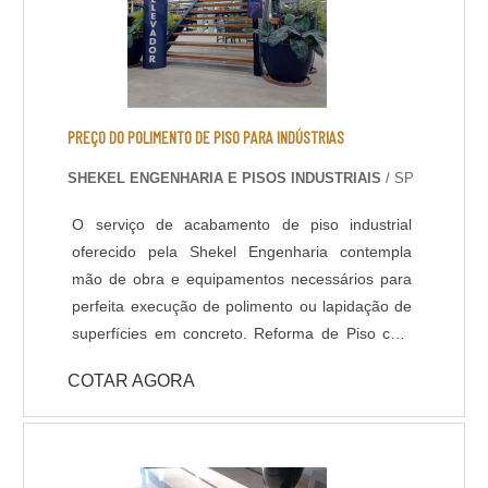
PREÇO DO POLIMENTO DE PISO PARA INDÚSTRIAS
SHEKEL ENGENHARIA E PISOS INDUSTRIAIS
/ SP
O serviço de acabamento de piso industrial
oferecido pela Shekel Engenharia contempla
mão de obra e equipamentos necessários para
perfeita execução de polimento ou lapidação de
superfícies em concreto. Reforma de Piso com
Polimento: Em muitas situações o piso industrial
COTAR AGORA
se encontra com aspecto fadigado devido ao
revestimentos desgastado, manchas ou
irregularidades na superfície, nestes casos,
quando verificado a qualidade do concreto