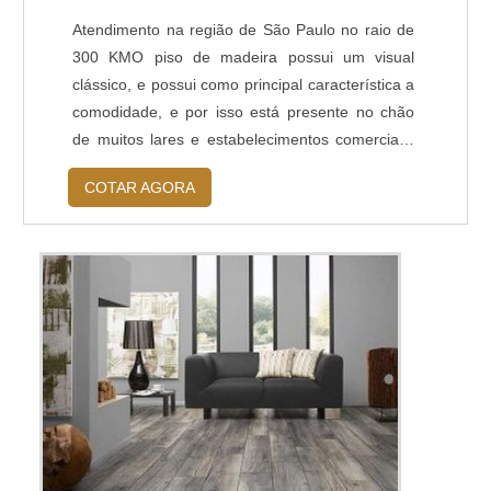
Atendimento na região de São Paulo no raio de
300 KMO piso de madeira possui um visual
clássico, e possui como principal característica a
comodidade, e por isso está presente no chão
de muitos lares e estabelecimentos comerciais.
No entanto, depois de feita a instalação, o
COTAR AGORA
próximo passo e não menos importante é o piso
de madeira acabamento. Se o piso por
conservado de maneira correta, ele dificilmente
precisará de manutenções frequentes...