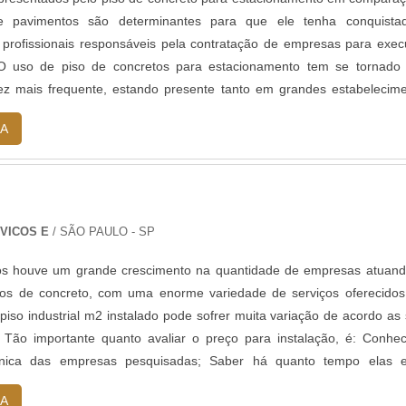
mprar um deck de madeira para piscina preço justo ou que seja per
de pavimentos são determinantes para que ele tenha conquista
colhido, entre em contato agora mesmo e conheça mais sobre a Asso
 profissionais responsáveis pela contratação de empresas para exe
a empresa que possui anos de experiência no segmento. Confira 
 O uso de piso de concretos para estacionamento tem se tornado
ho da empresa agora mesmo!
ez mais frequente, estando presente tanto em grandes estabelecim
omo: Shoppings; Centros empresariais; Hipermercados; Gara
A
VICOS E
/ SÃO PAULO - SP
os houve um grande crescimento na quantidade de empresas atuan
os de concreto, com uma enorme variedade de serviços oferecido
piso industrial m2 instalado pode sofrer muita variação de acordo as
. Tão importante quanto avaliar o preço para instalação, é: Conhe
cnica das empresas pesquisadas; Saber há quanto tempo elas e
o mercado; Saber se possuem mão de obra e maquinário especializado
A