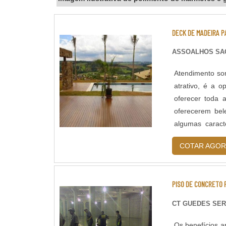
DECK DE MADEIRA P
ASSOALHOS SA
Atendimento so
atrativo, é a 
oferecer toda 
oferecerem bel
algumas caract
durabilidade e
COTAR AGOR
DECKS Os decks
utilizados em 
outros.Apesar 
PISO DE CONCRETO
piscinas, ofurô
se assim uma b
CT GUEDES SER
empresa que sej
profissionais 
Os benefícios 