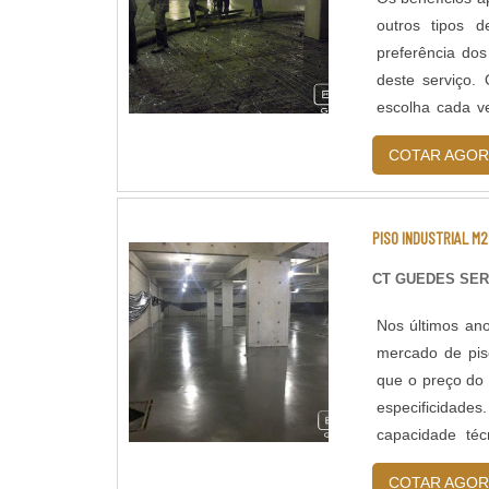
MADEIRAPara co
outros tipos 
para o local es
preferência dos
São Miguel, um
deste serviço.
sobre o trabal
escolha cada v
comerciais, c
COTAR AGOR
subterrânea.
PISO INDUSTRIAL M2
CT GUEDES SER
Nos últimos an
mercado de pis
que o preço do 
especificidades
capacidade té
estabelecidas n
COTAR AGOR