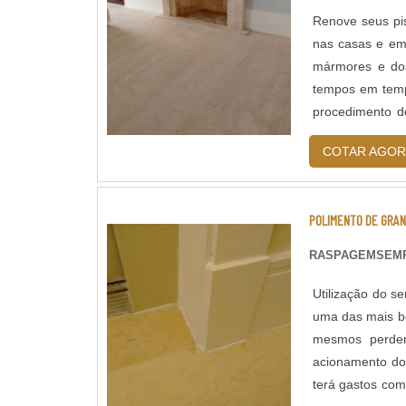
Renove seus pi
nas casas e em 
mármores e dos
tempos em temp
procedimento d
mais claro fore..
COTAR AGOR
POLIMENTO DE GRAN
RASPAGEMSEM
Utilização do se
uma das mais b
mesmos perdem
acionamento do 
terá gastos com