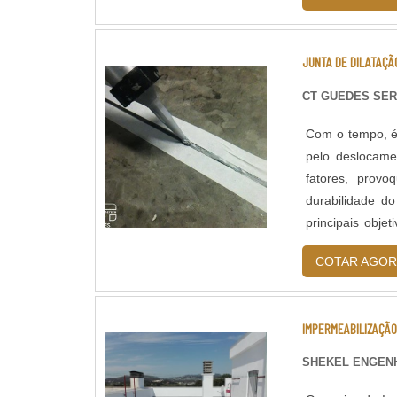
JUNTA DE DILATAÇÃO
CT GUEDES SER
Com o tempo, é 
pelo deslocame
fatores, provo
durabilidade do
principais objetivos prevenir estes e outros tipos
reduzir gastos
COTAR AGOR
IMPERMEABILIZAÇÃO
SHEKEL ENGENH