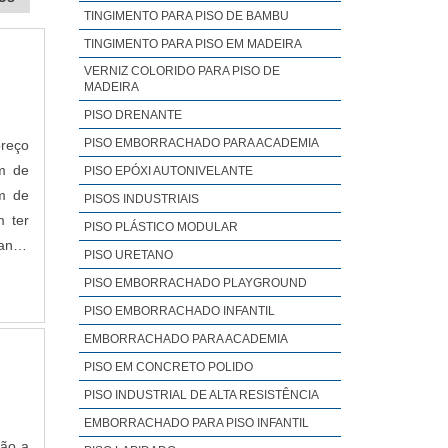
TINGIMENTO PARA PISO DE BAMBU
TINGIMENTO PARA PISO EM MADEIRA
VERNIZ COLORIDO PARA PISO DE
MADEIRA
PISO DRENANTE
PISO EMBORRACHADO PARA ACADEMIA
preço
ém de
PISO EPÓXI AUTONIVELANTE
ém de
PISOS INDUSTRIAIS
 ter
PISO PLÁSTICO MODULAR
rande
PISO URETANO
RA OS
PISO EMBORRACHADO PLAYGROUND
 ser
PISO EMBORRACHADO INFANTIL
ntre
EMBORRACHADO PARA ACADEMIA
o de
PISO EM CONCRETO POLIDO
ando-
r uma
PISO INDUSTRIAL DE ALTA RESISTÊNCIA
, com
EMBORRACHADO PARA PISO INFANTIL
S DE
ção a