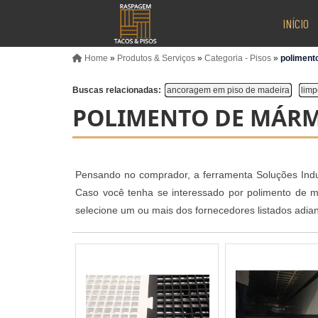
INÍCIO
Home
»
Produtos & Serviços
»
Categoria - Pisos
»
poliment
Buscas relacionadas:
ancoragem em piso de madeira
limp
POLIMENTO DE MÁRM
Pensando no comprador, a ferramenta Soluções Indust
Caso você tenha se interessado por polimento de m
selecione um ou mais dos fornecedores listados adian