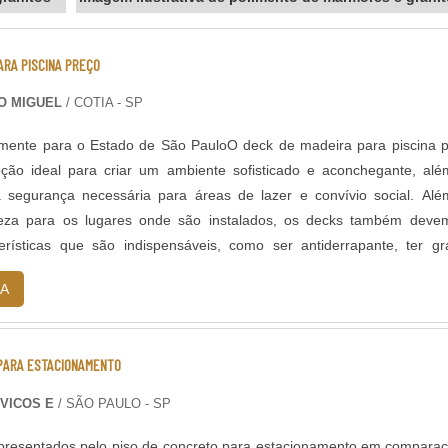
ARA PISCINA PREÇO
O MIGUEL
/ COTIA - SP
mente para o Estado de São PauloO deck de madeira para piscina 
opção ideal para criar um ambiente sofisticado e aconchegante, al
a segurança necessária para áreas de lazer e convívio social. Al
eza para os lugares onde são instalados, os decks também devem
erísticas que são indispensáveis, como ser antiderrapante, ter g
 ser resistente à umidade e à insolação.PRINCIPAIS APLICAÇÕES PA
A
 são excelentes escolhas para áreas externas, mas também podem
outros ambientes como: Piscinas; Banheiras; Ofurôs; Jardins; E
do que muitas pessoas pensam, esse tipo de piso para o entorn
 PARA ESTACIONAMENTO
s e outros, não são frágeis e não se desgastam em pouco tempo, torn
oa opção. Mas para obter um resultado excelente, o ideal é busca
VICOS E
/ SÃO PAULO - SP
a conhecida e bem conceituada no ramo da marcenaria e carpintaria
capacitados e de alta qualificações.EMPRESA REFERÊNCIA EM DECK
apresentados pelo piso de concreto para estacionamento em compara