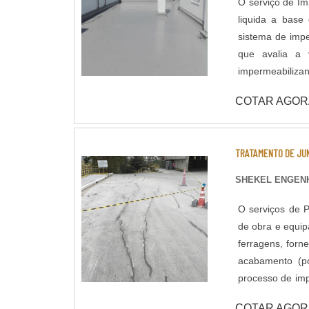
O serviço de Im
liquida a base de
sistema de impe
que avalia a v
impermeabilizant
COTAR AGOR
TRATAMENTO DE JU
SHEKEL ENGENH
O serviços de P
de obra e equi
ferragens, forn
acabamento (pol
processo de im
civil responsáv
COTAR AGOR