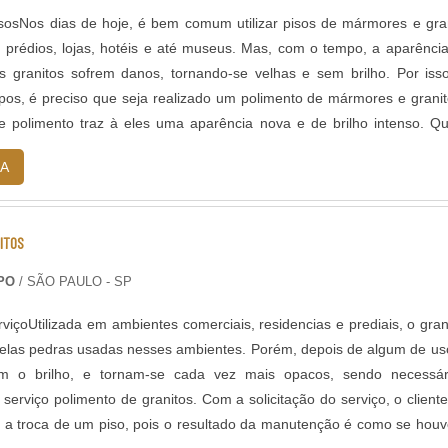
sosNos dias de hoje, é bem comum utilizar pisos de mármores e gra
prédios, lojas, hotéis e até museus. Mas, com o tempo, a aparênci
 granitos sofrem danos, tornando-se velhas e sem brilho. Por iss
os, é preciso que seja realizado um polimento de mármores e grani
e polimento traz à eles uma aparência nova e de brilho intenso. Q
.
A
ITOS
PO
/ SÃO PAULO - SP
rviçoUtilizada em ambientes comerciais, residencias e prediais, o gran
elas pedras usadas nesses ambientes. Porém, depois de algum de us
 o brilho, e tornam-se cada vez mais opacos, sendo necessár
serviço polimento de granitos. Com a solicitação do serviço, o client
 a troca de um piso, pois o resultado da manutenção é como se hou