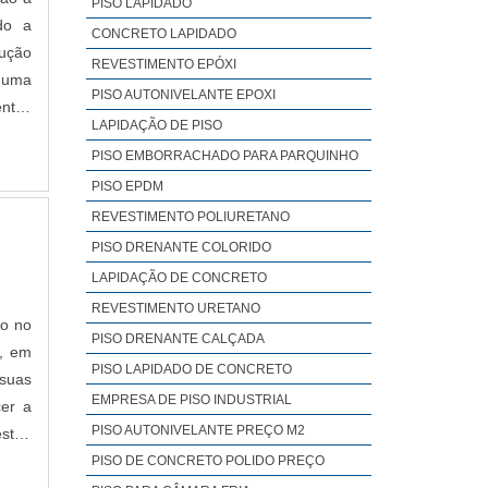
PISO LAPIDADO
feito
do a
CONCRETO LAPIDADO
alhos
cução
REVESTIMENTO EPÓXI
mais
 uma
PISO AUTONIVELANTE EPOXI
entos
LAPIDAÇÃO DE PISO
gens
PISO EMBORRACHADO PARA PARQUINHO
PISO EPDM
REVESTIMENTO POLIURETANO
PISO DRENANTE COLORIDO
LAPIDAÇÃO DE CONCRETO
REVESTIMENTO URETANO
do no
PISO DRENANTE CALÇADA
s, em
PISO LAPIDADO DE CONCRETO
 suas
EMPRESA DE PISO INDUSTRIAL
cer a
PISO AUTONIVELANTE PREÇO M2
stão
s;.
PISO DE CONCRETO POLIDO PREÇO