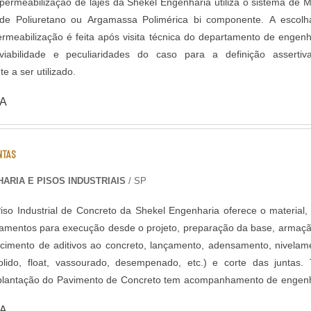
permeabilização de lajes da Shekel Engenharia utiliza o sistema de 
 Poliuretano ou Argamassa Polimérica bi componente. A escolha do
rmeabilização é feita após visita técnica do departamento de engenh
iabilidade e peculiaridades do caso para a definição assertiv
e a ser utilizado.
A
NTAS
ARIA E PISOS INDUSTRIAIS
/ SP
iso Industrial de Concreto da Shekel Engenharia oferece o material
pamentos para execução desde o projeto, preparação da base, armaç
ecimento de aditivos ao concreto, lançamento, adensamento, nivelam
ido, float, vassourado, desempenado, etc.) e corte das juntas. Todo
plantação do Pavimento de Concreto tem acompanhamento de engen
el, que administra as etapas de execução do piso de acordo com pr
A