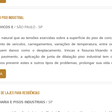
 PISO INDUSTRIAL
VICOS E
/ SÃO PAULO - SP
natural que as tensões exercidas sobre a superfície do piso de conc
nto de veículos, carregamentos, variações de temperatura, entre o
quem danos como o desplacamento, trincas e fissuras.Visando m
 pavimento, a aplicação de junta de dilatação piso industrial tem
 de problemas, prolongar sua vida útil e
 com manutenções periódicas.MAIS SOBRE A APLICAÇÃO DO P.
A
 DE LAJES PARA RESIDÊNCIAS
ARIA E PISOS INDUSTRIAIS
/ SP