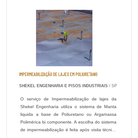
irregularidades na superfície, nestes casos,
quando verificado a qualidade do concreto
existente (substrato), é perfeitamente possível
renovar o pavimento através de polimento
gradual com máquinas politrizes de piso e
aplicação de aditivos para tratar a superfície
polida. Lapidação de Piso: Assim como o
polimento, é um acabamento que confere maior
resistência e brilho ao piso, devido ao aumento
da densidade do concreto na superfície, que
IMPERMEABILIZAÇÃO DE LAJES EM POLIURETANO
ocorre após um polimento gradual com discos
SHEKEL ENGENHARIA E PISOS INDUSTRIAIS
/ SP
diamantados e aplicação de aditivos
endurecedores de superfície. Neste acabamento
O serviço de Impermeabilização de lajes da
é possível polir o concreto até o material mineral
Shekel Engenharia utiliza o sistema de Manta
agregado ficar aparente.
liquida a base de Poliuretano ou Argamassa
Polimérica bi componente. A escolha do sistema
de impermeabilização é feita após visita técnica
do departamento de engenharia, que avalia a