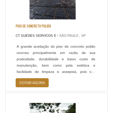
PISO DE CONCRETO POLIDO
CT GUEDES SERVICOS E
/ SÃO PAULO - SP
A grande aceitação do piso de concreto polido
ocorreu principalmente em razão de sua
praticidade, durabilidade e baixo custo de
manutenção, bem como pela estética e
facilidade de limpeza e assepsia, pois sua
superfície espelhada evita o acúmulo de poeira e
COTAR AGORA
dificulta a proliferação de germes e bactérias.
Hoje em dia, é cada vez mais comum encontrar
o piso de concretos polidos em locais que antes
utilizavam outros tipos de acabamentos e
revestimentos, como nos: Shoppings; Hospitais;