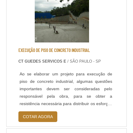
Universidades;.
EXECUÇÃO DE PISO DE CONCRETO INDUSTRIAL
CT GUEDES SERVICOS E
/ SÃO PAULO - SP
Ao se elaborar um projeto para execução de
piso de concreto industrial, algumas questões
importantes devem ser consideradas pelo
responsável pela obra, para se obter a
resistência necessária para distribuir os esforços
verticais ao subleito, sem causar danos
COTAR AGORA
estruturais. Principalmente porque os pisos
industriais são conhecidos por serem de alto