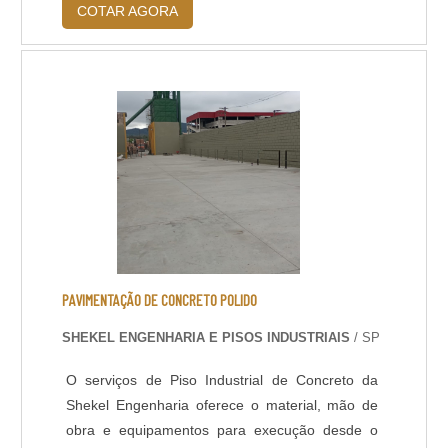
COTAR AGORA
bona, loba e strethoe. Vale observar também a
resistência e a cura de cada produto.PREÇOS
Na área de acabamento em pisos de madeira os
preços variam não so devido à mão de o....
PAVIMENTAÇÃO DE CONCRETO POLIDO
SHEKEL ENGENHARIA E PISOS INDUSTRIAIS
/ SP
O serviços de Piso Industrial de Concreto da
Shekel Engenharia oferece o material, mão de
obra e equipamentos para execução desde o