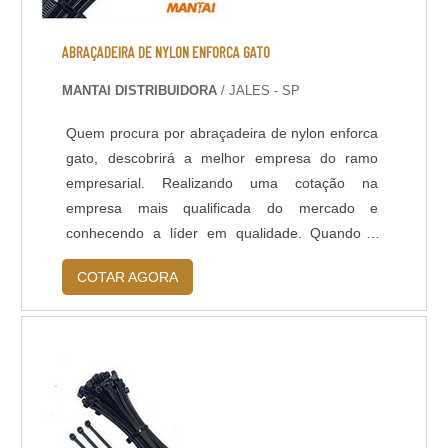
ABRAÇADEIRA DE NYLON ENFORCA GATO
MANTAI DISTRIBUIDORA
/ JALES - SP
Quem procura por abraçadeira de nylon enforca
gato, descobrirá a melhor empresa do ramo
empresarial. Realizando uma cotação na
empresa mais qualificada do mercado e
conhecendo a líder em qualidade. Quando o
tema é abraçadeira de nylon enforca gato, com
COTAR AGORA
os colaboradores da Mantai Distribuidora poderá
contar ótima qualidade com entrega em todo o
Brasil.MAIS DETALHES SOBRE ABRAÇADEIRA
DE NYLON ENFORCA GATOHá muitas
maneiras eficientes de d...