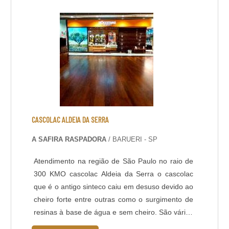
desempenho, tendo uma ampla aplicação, como
em: Galpões industriais; Hipermercados;
Estacionamentos; Shoppings; Postos de
gasolina; Entre outros.PASSO A.
CASCOLAC ALDEIA DA SERRA
A SAFIRA RASPADORA
/ BARUERI - SP
Atendimento na região de São Paulo no raio de
300 KMO cascolac Aldeia da Serra o cascolac
que é o antigo sinteco caiu em desuso devido ao
cheiro forte entre outras como o surgimento de
resinas à base de água e sem cheiro. São várias
as opções de resina a base de água como: