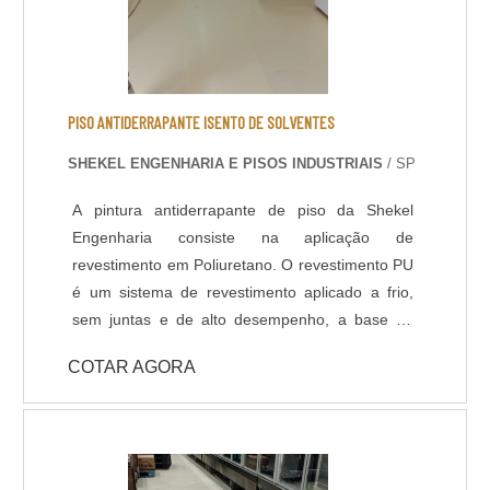
PISO ANTIDERRAPANTE ISENTO DE SOLVENTES
SHEKEL ENGENHARIA E PISOS INDUSTRIAIS
/ SP
A pintura antiderrapante de piso da Shekel
Engenharia consiste na aplicação de
revestimento em Poliuretano. O revestimento PU
é um sistema de revestimento aplicado a frio,
sem juntas e de alto desempenho, a base de
Poliuréia híbrida ou alifática. Indicado para
COTAR AGORA
ambientes que necessitem de elevada
resistência química, térmica e mecânica, com
temperatura de operações entre -30ºC e +95ºC.
Com pouco tempo para execução da obra, a
liberação da área é feita 6 horas após a