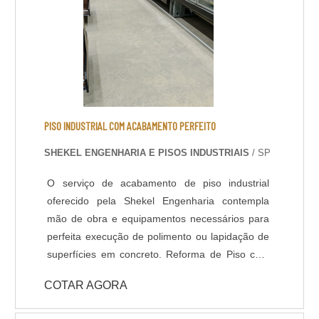
aplicação do revestimento. DADOS TÉCNICOS: -
Resistência química a ácidos e bases; - Cura
rápida a partir de 8 horas; - Isento de solventes;
- Alta durabilidade e resistência UV. - Alta
resistência mecânica e a choque térmico; -
Resistência à abrasão; - Baixo odor e baixo
VOC; - Acabamento liso e antiderrapante; -
PISO INDUSTRIAL COM ACABAMENTO PERFEITO
Temperatura de operação entre -30 o C e +95 o
SHEKEL ENGENHARIA E PISOS INDUSTRIAIS
/ SP
C; - Atende a norma LEED.
O serviço de acabamento de piso industrial
oferecido pela Shekel Engenharia contempla
mão de obra e equipamentos necessários para
perfeita execução de polimento ou lapidação de
superfícies em concreto. Reforma de Piso com
Polimento: Em muitas situações o piso industrial
COTAR AGORA
se encontra com aspecto fadigado devido ao
revestimentos desgastado, manchas ou