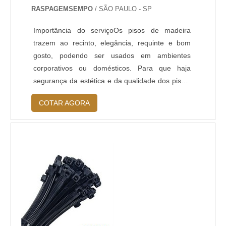
RASPAGEMSEMPO
/ SÃO PAULO - SP
Importância do serviçoOs pisos de madeira
trazem ao recinto, elegância, requinte e bom
gosto, podendo ser usados em ambientes
corporativos ou domésticos. Para que haja
segurança da estética e da qualidade dos pisos,
é preciso que haja uma manutenção de piso de
COTAR AGORA
madeira. Isso se faz necessário, pois com o
tempo, os pisos começam a apresentar uma
perda de brilho, deixando sua superfície
deteriorada, exigindo uma total
restauração.Aconselha...