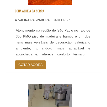
BONA ALDEIA DA SERRA
A SAFIRA RASPADORA
/ BARUERI - SP
Atendimento na região de São Paulo no raio de
300 KMO piso de madeira e bambu é um dos
itens mais versáteis de decoração: valoriza o
ambiente, tornando-o mais agradável e
aconchegante, oferece conforto térmico e
acústico, também permite restaurar e
COTAR AGORA
acompanhar as novas tendências de design,
com as técnicas de clareamento e outras
inovadoras como tingimentos e efeitos rústicos.
É ideal trabalhar com uma bona Aldeia da Serra
e regiãoPROCESSO DE A....