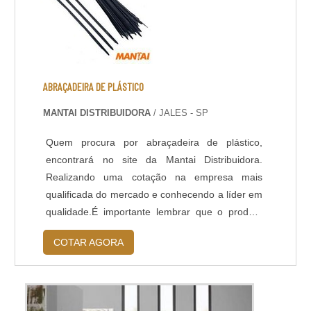
ABRAÇADEIRA DE PLÁSTICO
MANTAI DISTRIBUIDORA
/ JALES - SP
Quem procura por abraçadeira de plástico,
encontrará no site da Mantai Distribuidora.
Realizando uma cotação na empresa mais
qualificada do mercado e conhecendo a líder em
qualidade.É importante lembrar que o produto
deve sempre ser adquirido com empresas
COTAR AGORA
especializadas no segmento. Esse tipo de
cuidado ajuda a garantir a qualidade e
durabilidade dos materiais, além de evitar
prejuízos com substituições frequentes de peças