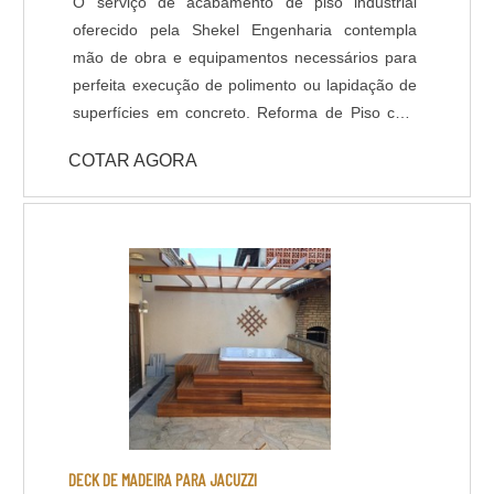
O serviço de acabamento de piso industrial
oferecido pela Shekel Engenharia contempla
mão de obra e equipamentos necessários para
perfeita execução de polimento ou lapidação de
superfícies em concreto. Reforma de Piso com
Polimento: Em muitas situações o piso industrial
COTAR AGORA
se encontra com aspecto fadigado devido ao
revestimentos desgastado, manchas ou
irregularidades na superfície, nestes casos,
quando verificado a qualidade do concreto
existente (substrato), é perfeitamente possível
renovar o pavimento através de polimento
gradual com máquinas politrizes de piso e
aplicação de aditivos para tratar a superfície
polida. Lapidação de Piso: Assim como o
polimento, é um acabamento que confere maior
resistência e brilho ao piso, devido ao aumento
da densidade do concreto na superfície, que
DECK DE MADEIRA PARA JACUZZI