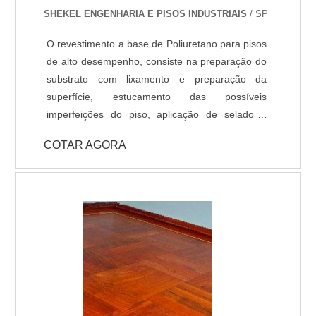
SHEKEL ENGENHARIA E PISOS INDUSTRIAIS
/ SP
O revestimento a base de Poliuretano para pisos
de alto desempenho, consiste na preparação do
substrato com lixamento e preparação da
superfície, estucamento das possíveis
imperfeições do piso, aplicação de selador /
primer e acabamento com Poliuretano de alta
COTAR AGORA
qualidade na espessura e cores definidas em
projeto ou conforme usabilidade do piso. -
Resistência química a ácidos e bases; - Cura
rápida a partir de 8 horas; - Isento de solventes;
- Alta durabilidade e resistência UV. - Alta
resistência mecânica e a choque térmico; -
Resistência à abrasão; - Baixo odor e baixo
VOC; - Acabamento liso e antiderrapante; -
Temperatura de operação entre -30 °C e +95 °C;
- Atende a norma LEED.