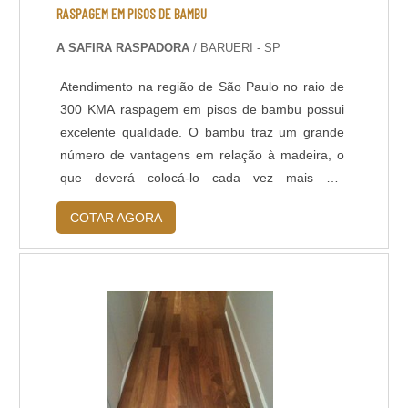
RASPAGEM EM PISOS DE BAMBU
A SAFIRA RASPADORA
/ BARUERI - SP
Atendimento na região de São Paulo no raio de
300 KMA raspagem em pisos de bambu possui
excelente qualidade. O bambu traz um grande
número de vantagens em relação à madeira, o
que deverá colocá-lo cada vez mais em
destaque na decoração de interiores. Ele é
COTAR AGORA
resistente - confeccionado através da fundição
de fibras de bambu em uma pressão elevada – o
que confere ao produto uma maior densidade.
Ecologicamente correto - é um dos seres vivos
mais an....