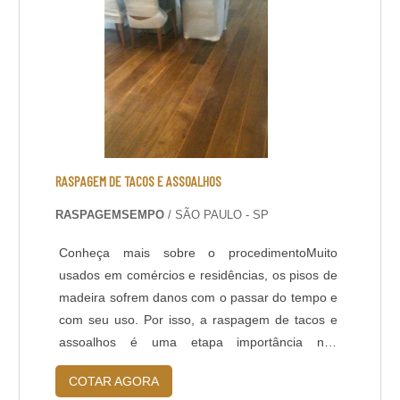
arranhões superficiais, ....
RASPAGEM DE TACOS E ASSOALHOS
RASPAGEMSEMPO
/ SÃO PAULO - SP
Conheça mais sobre o procedimentoMuito
usados em comércios e residências, os pisos de
madeira sofrem danos com o passar do tempo e
com seu uso. Por isso, a raspagem de tacos e
assoalhos é uma etapa importância nos
processos de manutenção destes pisos. Para a
COTAR AGORA
restaurar os tacos e assoalhos, a primeira etapa