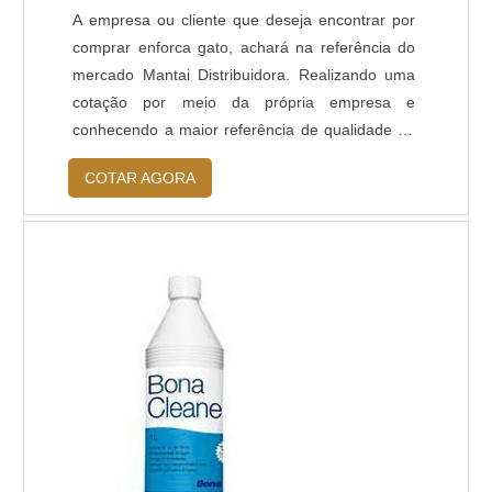
A empresa ou cliente que deseja encontrar por
comprar enforca gato, achará na referência do
mercado Mantai Distribuidora. Realizando uma
cotação por meio da própria empresa e
conhecendo a maior referência de qualidade da
área de atuação. Quando a busca é por comprar
COTAR AGORA
enforca gato, com a equipe da Mantai
Distribuidora obterá proteção com soluções que
geram satisfação máxima aos clientes.MAIS
INFORMAÇÕES RELEVANTES SOBRE
COMPRAR ENFORCA GA...