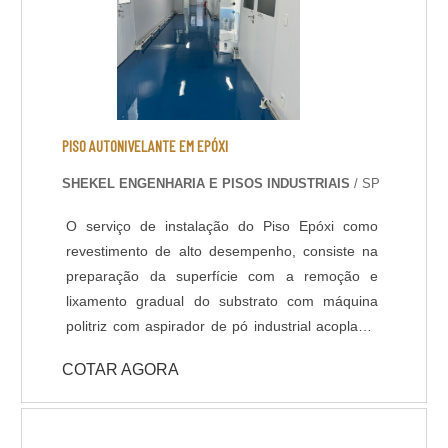
PISO AUTONIVELANTE EM EPÓXI
SHEKEL ENGENHARIA E PISOS INDUSTRIAIS
/ SP
O serviço de instalação do Piso Epóxi como
revestimento de alto desempenho, consiste na
preparação da superfície com a remoção e
lixamento gradual do substrato com máquina
politriz com aspirador de pó industrial acoplado,
aplicação de primer - selador para melhor
COTAR AGORA
ancoragem do revestimento, estucamento e
polimento da superfície e por fim, aplicação da
resina epóxi com espessura e acabamento