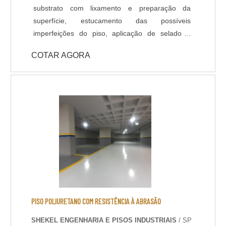
substrato com lixamento e preparação da
superfície, estucamento das possíveis
imperfeições do piso, aplicação de selador /
primer e acabamento com Poliuretano de alta
COTAR AGORA
qualidade na espessura e cores definidas em
projeto ou conforme usabilidade do piso. -
Resistência química a ácidos e bases; - Cura
rápida a partir de 8 horas; - Isento de solventes;
- Alta durabilidade e resistência UV. - Alta
resistência mecânica e a choque térmico; -
Resistência à abrasão; - Baixo odor e baixo
VOC; - Acabamento liso e antiderrapante; -
Temperatura de operação entre -30 °C e +95 °C;
- Atende a norma LEED.
PISO POLIURETANO COM RESISTÊNCIA À ABRASÃO
SHEKEL ENGENHARIA E PISOS INDUSTRIAIS
/ SP