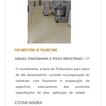
definidas em projeto ou de acordo com a
usabilidade do piso. Dentro do serviço de pintura
Epóxi de piso, existem diferentes sistemas de
aplicação, que podem variar de acordo com a
finalidade do piso, projeto e normas de
segurança do ambiente. Segue abaixo os
sistemas de revestimentos de alto desempenho
que a Shekel Engenharia oferece: - Piso
Autonivelante em Epóxi - Piso Multicamadas /
PISO INDUSTRIAL DE POLIURETANO
Multilayers em Epóxi - Piso Uretano - Piso
SHEKEL ENGENHARIA E PISOS INDUSTRIAIS
/ SP
Condutivo em Epóxi - Piso Antiderrapante em
Epóxi
O revestimento a base de Poliuretano para pisos
de alto desempenho, consiste na preparação do
substrato com lixamento e preparação da
superfície, estucamento das possíveis
imperfeições do piso, aplicação de selador /
primer e acabamento com Poliuretano de alta
COTAR AGORA
qualidade na espessura e cores definidas em