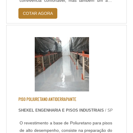
convivência confortável, mas também um alto
índice de segurança para os ocupantes. Se o
COTAR AGORA
deck for conservado de maneira correta, ele
dificilmente precisará de manutenção
frequente.Principais vantagens de realizar o
serviço Permissão de uma área maior e mais
estável, capaz de a....
PISO POLIURETANO ANTIDERRAPANTE
SHEKEL ENGENHARIA E PISOS INDUSTRIAIS
/ SP
O revestimento a base de Poliuretano para pisos
de alto desempenho, consiste na preparação do