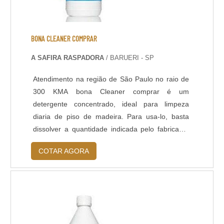
BONA CLEANER COMPRAR
A SAFIRA RASPADORA
/ BARUERI - SP
Atendimento na região de São Paulo no raio de
300 KMA bona Cleaner comprar é um
detergente concentrado, ideal para limpeza
diaria de piso de madeira. Para usa-lo, basta
dissolver a quantidade indicada pelo fabricante
em meio balde de água, embebedar o pano,
COTAR AGORA
torce-lo bem e passar usando um rodo ou
mop.VANTAGENS APRESENTADAS PELA BONA
CLEANER COMPRARLimpa a madeira sem
agredir o verniz. Fácil de usar, eficiente e seguro
para os seres huma...