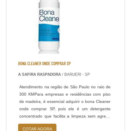
BONA CLEANER ONDE COMPRAR SP
A SAFIRA RASPADORA
/ BARUERI - SP
Atendimento na região de São Paulo no raio de
300 KMPara empresas e residências com piso
de madeira, é essencial adquirir o bona Cleaner
onde comprar SP, pois ele é um detergente
concentrado que facilita a limpeza sem agredir
ou danificar o piso.UTILIDADE DA BONA
COTAR AGORA
CLEANER ONDE COMPRAR SP Indicado para