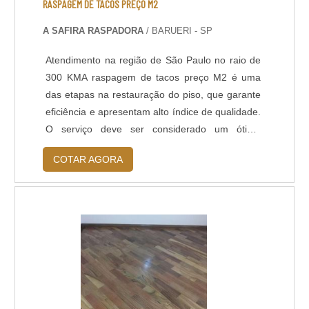
RASPAGEM DE TACOS PREÇO M2
piso. A Shekel Engenharia também dispõe de
A SAFIRA RASPADORA
/ BARUERI - SP
serviços de acabamento do concreto e pintura
de Pisos Industriais, como Polimento, Lapidação
Atendimento na região de São Paulo no raio de
e Revestimentos de alto desempenho (Piso
300 KMA raspagem de tacos preço M2 é uma
Epóxi). O serviço de tratamento de Juntas
das etapas na restauração do piso, que garante
também faz parte do nosso rol de atividades, a
eficiência e apresentam alto índice de qualidade.
execução das juntas do piso e lábios poliméricos
O serviço deve ser considerado um ótimo
são de extrema importância em projetos de
investimento, pois restitui ao piso sua vida útil e
Pisos industrias com alta capacidade de carga.
COTAR AGORA
a aparência de um piso novo e bem preservado.
Geralmente, analisar os custos e os benefícios
pode parecer difícil, mas uma empresa
especializada auxilia essa análise.RASPA....