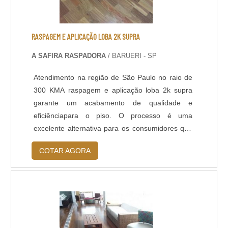
RASPAGEM E APLICAÇÃO LOBA 2K SUPRA
A SAFIRA RASPADORA
/ BARUERI - SP
Atendimento na região de São Paulo no raio de
300 KMA raspagem e aplicação loba 2k supra
garante um acabamento de qualidade e
eficiênciapara o piso. O processo é uma
excelente alternativa para os consumidores que
desejam renovar os seus pisos, capaz de
COTAR AGORA
garantir ao local uma aparência mais bela e
natural, além de também proteger a madeira, e
proporcionar um acabamento fosco ou brilhante,
de acordo com o desejo do cliente.BENEFÍCIOS
OFERECIDOS P....