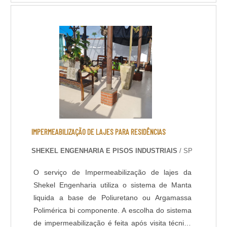
resistência química, térmica e mecânica, com
temperatura de operações entre -30ºC e +95ºC.
Com pouco tempo para execução da obra, a
liberação da área é feita 6 horas após a
aplicação do revestimento. DADOS TÉCNICOS: -
Resistência química a ácidos e bases; - Cura
rápida a partir de 8 horas; - Isento de solventes;
- Alta durabilidade e resistência UV. - Alta
resistência mecânica e a choque térmico; -
Resistência à abrasão; - Baixo odor e baixo
VOC; - Acabamento liso e antiderrapante; -
IMPERMEABILIZAÇÃO DE LAJES PARA RESIDÊNCIAS
Temperatura de operação entre -30 o C e +95 o
SHEKEL ENGENHARIA E PISOS INDUSTRIAIS
/ SP
C; - Atende a norma LEED.
O serviço de Impermeabilização de lajes da
Shekel Engenharia utiliza o sistema de Manta
liquida a base de Poliuretano ou Argamassa
Polimérica bi componente. A escolha do sistema
de impermeabilização é feita após visita técnica