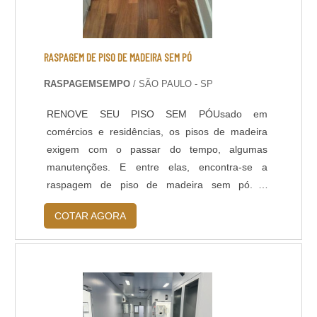
RASPAGEM DE PISO DE MADEIRA SEM PÓ
RASPAGEMSEMPO
/ SÃO PAULO - SP
RENOVE SEU PISO SEM PÓUsado em
comércios e residências, os pisos de madeira
exigem com o passar do tempo, algumas
manutenções. E entre elas, encontra-se a
raspagem de piso de madeira sem pó. A
raspagem de pisos é uma das etapas na
COTAR AGORA
restauração do piso, todos os outros
procedimentos tornam-se mais eficientes e
apresentam melhor qualidade quando a
realização dessa etapa é feita
adequadamente.Essa manutenção é muito
usada nas restaurações de pisos....