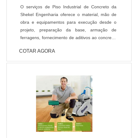
O serviços de Piso Industrial de Concreto da
Shekel Engenharia oferece o material, mão de
obra e equipamentos para execução desde o
projeto, preparação da base, armação de
ferragens, fornecimento de aditivos ao concreto,
lançamento, adensamento, nivelamento,
COTAR AGORA
acabamento (polido, float, vassourado,
desempenado, etc.) e corte das juntas. Todo
processo de implantação do Pavimento de
Concreto tem acompanhamento de engenheiro
civil responsável, que administra as etapas de
execução do piso de acordo com projeto
fornecido pelo cliente. A pavimentação de
Concreto pode ser armada em aço ou com telas
de fiber glass, entre outros aditivos para melhor
desempenho do piso como por exemplo as
fibras sintéticas de Polipropileno e/ou Vidro, que
evitam fissuras devido dilatação e retração do