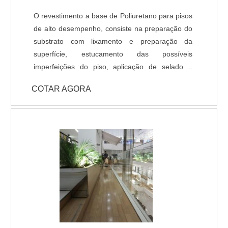
O revestimento a base de Poliuretano para pisos
de alto desempenho, consiste na preparação do
substrato com lixamento e preparação da
superfície, estucamento das possíveis
imperfeições do piso, aplicação de selador /
primer e acabamento com Poliuretano de alta
COTAR AGORA
qualidade na espessura e cores definidas em
projeto ou conforme usabilidade do piso. -
Resistência química a ácidos e bases; - Cura
rápida a partir de 8 horas; - Isento de solventes;
- Alta durabilidade e resistência UV. - Alta
resistência mecânica e a choque térmico; -
Resistência à abrasão; - Baixo odor e baixo
VOC; - Acabamento liso e antiderrapante; -
Temperatura de operação entre -30 °C e +95 °C;
- Atende a norma LEED.