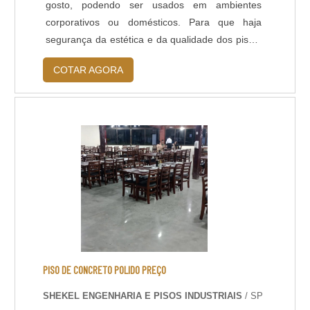
gosto, podendo ser usados em ambientes
corporativos ou domésticos. Para que haja
segurança da estética e da qualidade dos pisos,
é preciso que haja uma manutenção de piso de
COTAR AGORA
madeira. Isso se faz necessário, pois com o
tempo, os pisos começam a apresentar uma
perda de brilho, deixando sua superfície
deteriorada, exigindo uma total
restauração.Aconselha-se que....
PISO DE CONCRETO POLIDO PREÇO
SHEKEL ENGENHARIA E PISOS INDUSTRIAIS
/ SP