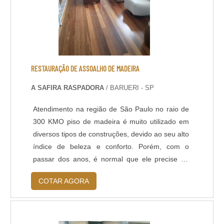
RESTAURAÇÃO DE ASSOALHO DE MADEIRA
A SAFIRA RASPADORA
/ BARUERI - SP
Atendimento na região de São Paulo no raio de
300 KMO piso de madeira é muito utilizado em
diversos tipos de construções, devido ao seu alto
índice de beleza e conforto. Porém, com o
passar dos anos, é normal que ele precise de
alguns reparos para eliminar marcas, arranhões
COTAR AGORA
e aparência feia, sendo necessário realizar uma
restauração de assoalho de
madeira.PRINCIPAIS UTILIDADES DO
SERVIÇOVerniz ressecado ou descascando,