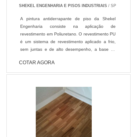
SHEKEL ENGENHARIA E PISOS INDUSTRIAIS
/ SP
C; - Atende a norma LEED.
A pintura antiderrapante de piso da Shekel
Engenharia consiste na aplicação de
revestimento em Poliuretano. O revestimento PU
é um sistema de revestimento aplicado a frio,
sem juntas e de alto desempenho, a base de
Poliuréia híbrida ou alifática. Indicado para
COTAR AGORA
ambientes que necessitem de elevada
resistência química, térmica e mecânica, com
temperatura de operações entre -30ºC e +95ºC.
Com pouco tempo para execução da obra, a
liberação da área é feita 6 horas após a
aplicação do revestimento. DADOS TÉCNICOS: -
Resistência química a ácidos e bases; - Cura
rápida a partir de 8 horas; - Isento de solventes;
- Alta durabilidade e resistência UV. - Alta
resistência mecânica e a choque térmico; -