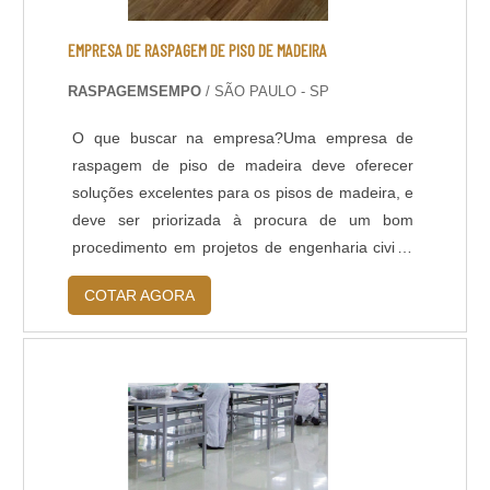
Resistência à abrasão; - Baixo odor e baixo
VOC; - Acabamento liso e antiderrapante; -
EMPRESA DE RASPAGEM DE PISO DE MADEIRA
Temperatura de operação entre -30 o C e +95 o
RASPAGEMSEMPO
/ SÃO PAULO - SP
C; - Atende a norma LEED.
O que buscar na empresa?Uma empresa de
raspagem de piso de madeira deve oferecer
soluções excelentes para os pisos de madeira, e
deve ser priorizada à procura de um bom
procedimento em projetos de engenharia civil e
arquitetura. Um detalhe de extrema importância
COTAR AGORA
na definição da qualidade de uma empresa, é a
disponibilidade dos serviços de venda e revenda
de produtos à base água da marca Bona.Além
disso, também conta-se com a disponibilidade
de....