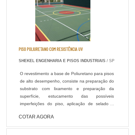
PISO POLIURETANO COM RESISTÊNCIA UV
SHEKEL ENGENHARIA E PISOS INDUSTRIAIS
/ SP
O revestimento a base de Poliuretano para pisos
de alto desempenho, consiste na preparação do
substrato com lixamento e preparação da
superfície, estucamento das possíveis
imperfeições do piso, aplicação de selador /
primer e acabamento com Poliuretano de alta
COTAR AGORA
qualidade na espessura e cores definidas em
projeto ou conforme usabilidade do piso. -
Resistência química a ácidos e bases; - Cura