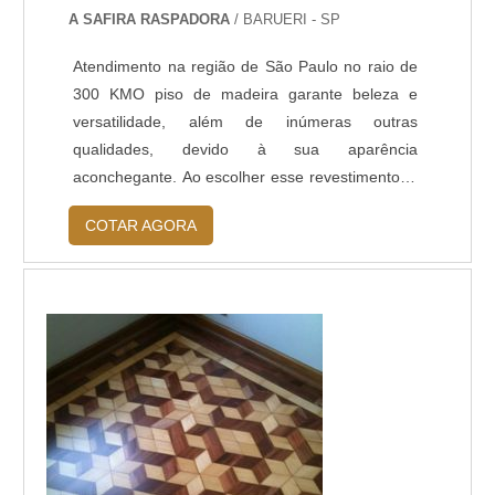
A SAFIRA RASPADORA
/ BARUERI - SP
Atendimento na região de São Paulo no raio de
300 KMO piso de madeira garante beleza e
versatilidade, além de inúmeras outras
qualidades, devido à sua aparência
aconchegante. Ao escolher esse revestimento, o
cliente precisa estar ciente de que ele precisará
COTAR AGORA
de alguns cuidados aos passar dos anos. Neste
caso, a saída ideal é a recuperação de tacos de
madeira, sem ser necessário substituí-los por
novos, pois com um bom serviço, o piso pod...