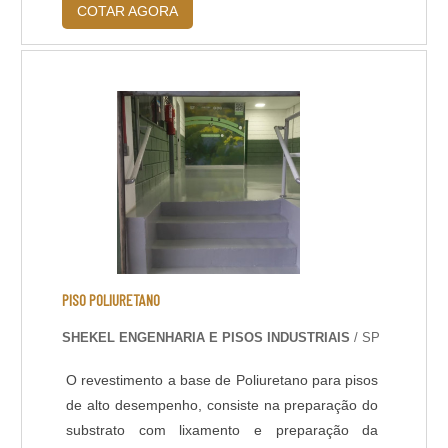
COTAR AGORA
Ao realizar os serviços de manutenções, a
empresa deve trabalhar com infra-estrutura de
ponta em todas etapas da manutenção do piso,
pois isso garante resultados finai....
PISO POLIURETANO
SHEKEL ENGENHARIA E PISOS INDUSTRIAIS
/ SP
O revestimento a base de Poliuretano para pisos
de alto desempenho, consiste na preparação do
substrato com lixamento e preparação da