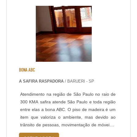
rápida a partir de 8 horas; - Isento de solventes;
- Alta durabilidade e resistência UV. - Alta
resistência mecânica e a choque térmico; -
Resistência à abrasão; - Baixo odor e baixo
VOC; - Acabamento liso e antiderrapante; -
Temperatura de operação entre -30 °C e +95 °C;
- Atende a norma LEED.
BONA ABC
A SAFIRA RASPADORA
/ BARUERI - SP
Atendimento na região de São Paulo no raio de
300 KMA safira atende São Paulo e toda região
entre elas a bona ABC. O piso de madeira é um
item que valoriza o ambiente, mas devido ao
trânsito de pessoas, movimentação de móveis e
mudanças de clima sofre desgastes, riscos,