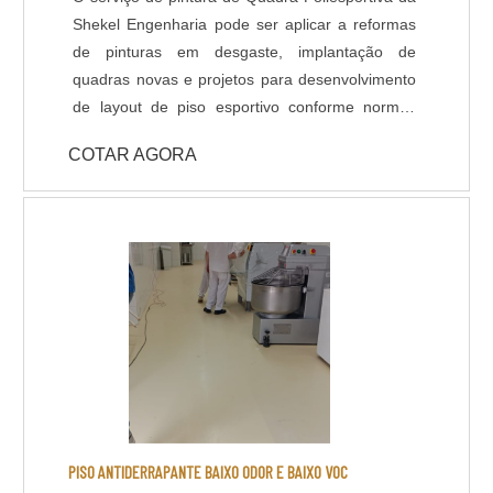
Shekel Engenharia pode ser aplicar a reformas
de pinturas em desgaste, implantação de
quadras novas e projetos para desenvolvimento
de layout de piso esportivo conforme normas
técnicas. Nosso revestimento de alto
COTAR AGORA
desempenho padrão para pisos esportivos é o
Poliuretano, também conhecido como tinta
emborrachada, é altamente resistente a
variações térmicas, atritos e dilatações. Possui
grande variedade de cores e acabamentos,
podendo ser antiderrapante. DADOS
TÉCNICOS: - Resistência química a ácidos e
bases; - Cura rápida a partir de 8 horas; - Isento
de solventes; - Alta durabilidade e resistência
UV. - Alta resistência mecânica e a choque
térmico; - Resistência à abrasão; - Baixo odor e
baixo VOC; - Acabamento liso e antiderrapante; -
PISO ANTIDERRAPANTE BAIXO ODOR E BAIXO VOC
Temperatura de operação entre -30 o C e +95 o