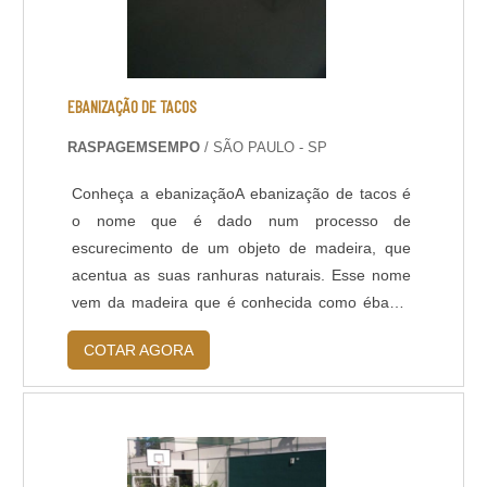
EBANIZAÇÃO DE TACOS
RASPAGEMSEMPO
/ SÃO PAULO - SP
Conheça a ebanizaçãoA ebanização de tacos é
o nome que é dado num processo de
escurecimento de um objeto de madeira, que
acentua as suas ranhuras naturais. Esse nome
vem da madeira que é conhecida como ébano,
uma árvore nativa da África. Essa árvore possui
COTAR AGORA
uma coloração bem escura, quase preta. A
ebanização é considerada uma excelente
escolha para quem deseja ter um aspecto
diferenciado em seus tacos, com as ranhuras
bem realçadas.O resultado ....