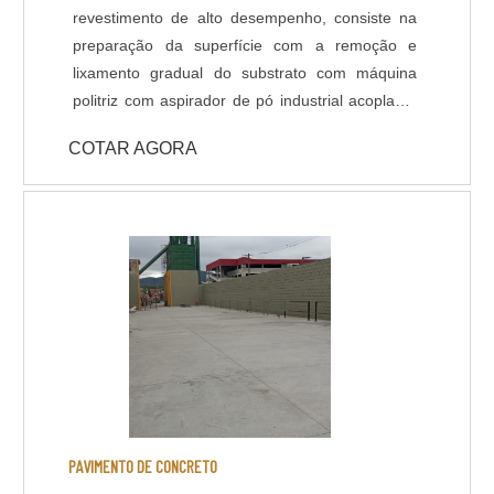
revestimento de alto desempenho, consiste na
preparação da superfície com a remoção e
lixamento gradual do substrato com máquina
politriz com aspirador de pó industrial acoplado,
aplicação de primer - selador para melhor
COTAR AGORA
ancoragem do revestimento, estucamento e
polimento da superfície e por fim, aplicação da
resina epóxi com espessura e acabamento
definidas em projeto ou de acordo com a
usabilidade do piso. Dentro do serviço de pintura
Epóxi de piso, existem diferentes sistemas de
aplicação, que podem variar de acordo com a
finalidade do piso, projeto e normas de
segurança do ambiente. Segue abaixo os
sistemas de revestimentos de alto desempenho
que a Shekel Engenharia oferece: - Piso
Autonivelante em Epóxi - Piso Multicamadas /
PAVIMENTO DE CONCRETO
Multilayers em Epóxi - Piso Uretano - Piso