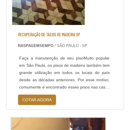
RECUPERAÇÃO DE TACOS DE MADEIRA SP
RASPAGEMSEMPO
/ SÃO PAULO - SP
Faça a manutenção de seu pisoMuito popular
em São Paulo, os pisos de madeira também tem
grande utilização em todos os locais do país
desde as décadas anteriores. Por esse motivo,
comumente é encontrado esses pisos nas casas
mais antigas e, por conta do longo tempo de
COTAR AGORA
uso, acabam obtendo um aspecto mais
deteriorado, fosco e quebradiço. Quando seu
piso apresentar a estrutura assim, existe solução
recuperação de tacos de madeira sp. O proc...