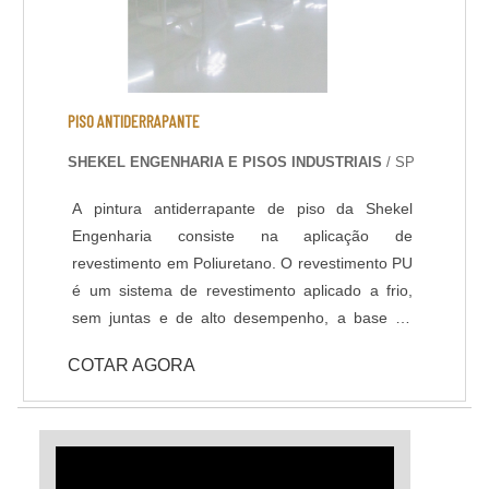
PISO ANTIDERRAPANTE
SHEKEL ENGENHARIA E PISOS INDUSTRIAIS
/ SP
A pintura antiderrapante de piso da Shekel
Engenharia consiste na aplicação de
revestimento em Poliuretano. O revestimento PU
é um sistema de revestimento aplicado a frio,
sem juntas e de alto desempenho, a base de
Poliuréia híbrida ou alifática. Indicado para
COTAR AGORA
ambientes que necessitem de elevada
resistência química, térmica e mecânica, com
temperatura de operações entre -30ºC e +95ºC.
Com pouco tempo para execução da obra, a
liberação da área é feita 6 horas após a