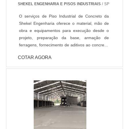
SHEKEL ENGENHARIA E PISOS INDUSTRIAIS
/ SP
Condutivo em Epóxi - Piso Antiderrapante em
Epóxi
O serviços de Piso Industrial de Concreto da
Shekel Engenharia oferece o material, mão de
obra e equipamentos para execução desde o
projeto, preparação da base, armação de
ferragens, fornecimento de aditivos ao concreto,
lançamento, adensamento, nivelamento,
COTAR AGORA
acabamento (polido, float, vassourado,
desempenado, etc.) e corte das juntas. Todo
processo de implantação do Pavimento de
Concreto tem acompanhamento de engenheiro
civil responsável, que administra as etapas de
execução do piso de acordo com projeto
fornecido pelo cliente. A pavimentação de
Concreto pode ser armada em aço ou com telas
de fiber glass, entre outros aditivos para melhor
desempenho do piso como por exemplo as