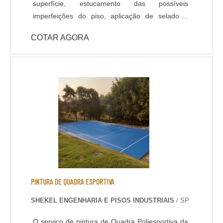
superfície, estucamento das possíveis
imperfeições do piso, aplicação de selador /
primer e acabamento com Poliuretano de alta
COTAR AGORA
qualidade na espessura e cores definidas em
projeto ou conforme usabilidade do piso. -
Resistência química a ácidos e bases; - Cura
rápida a partir de 8 horas; - Isento de solventes;
- Alta durabilidade e resistência UV. - Alta
resistência mecânica e a choque térmico; -
Resistência à abrasão; - Baixo odor e baixo
VOC; - Acabamento liso e antiderrapante; -
Temperatura de operação entre -30 °C e +95 °C;
- Atende a norma LEED.
PINTURA DE QUADRA ESPORTIVA
SHEKEL ENGENHARIA E PISOS INDUSTRIAIS
/ SP
O serviço de pintura de Quadra Poliesportiva da