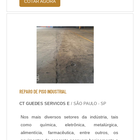
COTAR AGORA
trincas e desníveis, comprometendo o seu
visual. O processo de restauração devolve a
beleza e originalidade do pisoa madeira.A
SAFIRA CUIDA DO SEU PISO EM BONA ABC E
DEMAIS REG....
REPARO DE PISO INDUSTRIAL
CT GUEDES SERVICOS E
/ SÃO PAULO - SP
Nos mais diversos setores da indústria, tais
como química, eletrônica, metalúrgica,
alimentícia, farmacêutica, entre outros, os