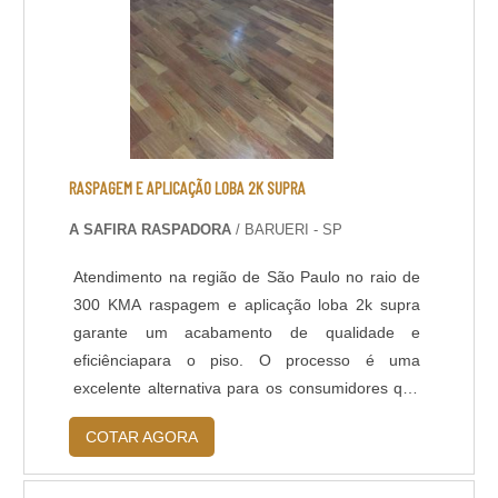
renovar o pavimento através de polimento
gradual com máquinas politrizes de piso e
aplicação de aditivos para tratar a superfície
polida. Lapidação de Piso: Assim como o
polimento, é um acabamento que confere maior
resistência e brilho ao piso, devido ao aumento
da densidade do concreto na superfície, que
RASPAGEM E APLICAÇÃO LOBA 2K SUPRA
ocorre após um polimento gradual com discos
A SAFIRA RASPADORA
/ BARUERI - SP
diamantados e aplicação de aditivos
endurecedores de superfície. Neste acabamento
Atendimento na região de São Paulo no raio de
é possível polir o concreto até o material mineral
300 KMA raspagem e aplicação loba 2k supra
agregado ficar aparente.
garante um acabamento de qualidade e
eficiênciapara o piso. O processo é uma
excelente alternativa para os consumidores que
desejam renovar os seus pisos, capaz de
COTAR AGORA
garantir ao local uma aparência mais bela e
natural, além de também proteger a madeira, e