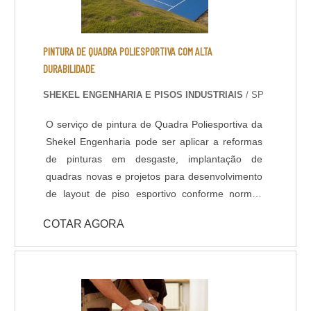
polimento, é um acabamento que confere maior
resistência e brilho ao piso, devido ao aumento
da densidade do concreto na superfície, que
PINTURA DE QUADRA POLIESPORTIVA COM ALTA
ocorre após um polimento gradual com discos
DURABILIDADE
diamantados e aplicação de aditivos
SHEKEL ENGENHARIA E PISOS INDUSTRIAIS
/ SP
endurecedores de superfície. Neste acabamento
é possível polir o concreto até o material mineral
O serviço de pintura de Quadra Poliesportiva da
agregado ficar aparente.
Shekel Engenharia pode ser aplicar a reformas
de pinturas em desgaste, implantação de
quadras novas e projetos para desenvolvimento
de layout de piso esportivo conforme normas
técnicas. Nosso revestimento de alto
COTAR AGORA
desempenho padrão para pisos esportivos é o
Poliuretano, também conhecido como tinta
emborrachada, é altamente resistente a
variações térmicas, atritos e dilatações. Possui
grande variedade de cores e acabamentos,