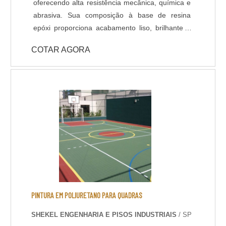
oferecendo alta resistência mecânica, química e
outros.Clique abaixo e faça um orçamento!
abrasiva. Sua composição à base de resina
epóxi proporciona acabamento liso, brilhante e
impermeável, ideal para ambientes industriais,
COTAR AGORA
hospitais, laboratórios e áreas de alto tráfego. O
material reduz a formação de poeira, facilita a
limpeza e contribui para a conservação das
instalações. Entre os principais benefícios estão
a durabilidade prolongada, aderência segura ao
substrato e a possibilidade de personalização
com cores e demarcações. É uma solução eficaz
para quem busca desempenho técnico aliado à
estética e à facilidade de manutenção.
PINTURA EM POLIURETANO PARA QUADRAS
SHEKEL ENGENHARIA E PISOS INDUSTRIAIS
/ SP