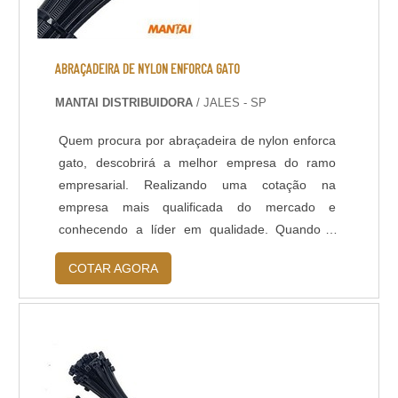
ABRAÇADEIRA DE NYLON ENFORCA GATO
MANTAI DISTRIBUIDORA
/ JALES - SP
Quem procura por abraçadeira de nylon enforca
gato, descobrirá a melhor empresa do ramo
empresarial. Realizando uma cotação na
empresa mais qualificada do mercado e
conhecendo a líder em qualidade. Quando o
tema é abraçadeira de nylon enforca gato, com
COTAR AGORA
os colaboradores da Mantai Distribuidora poderá
contar ótima qualidade com entrega em todo o
Brasil.MAIS DETALHES SOBRE ABRAÇADEIRA
DE NYLON ENFORCA GATOHá muitas
maneiras eficientes de d...