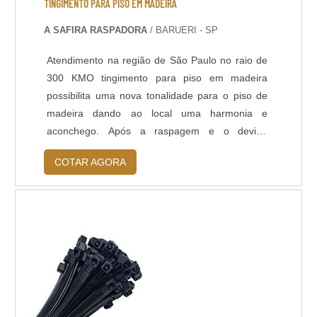
TINGIMENTO PARA PISO EM MADEIRA
A SAFIRA RASPADORA
/ BARUERI - SP
Atendimento na região de São Paulo no raio de
300 KMO tingimento para piso em madeira
possibilita uma nova tonalidade para o piso de
madeira dando ao local uma harmonia e
aconchego. Após a raspagem e o devido
preparo do mesmo, aplica uma nova coloração
COTAR AGORA
segundo escolha do cliente e finaliza com uma
resina para dar o acabamento final. O tingimento
ou coloração dá um toque pessoal na cor do
piso segundo a necessidade sem perder o
refinamen...