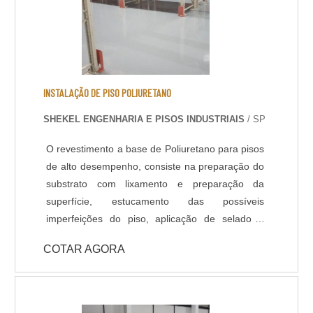
Resistência à abrasão; - Baixo odor e baixo
VOC; - Acabamento liso e antiderrapante; -
Temperatura de operação entre -30 °C e +95 °C;
- Atende a norma LEED.
INSTALAÇÃO DE PISO POLIURETANO
SHEKEL ENGENHARIA E PISOS INDUSTRIAIS
/ SP
O revestimento a base de Poliuretano para pisos
de alto desempenho, consiste na preparação do
substrato com lixamento e preparação da
superfície, estucamento das possíveis
imperfeições do piso, aplicação de selador /
primer e acabamento com Poliuretano de alta
COTAR AGORA
qualidade na espessura e cores definidas em
projeto ou conforme usabilidade do piso. -
Resistência química a ácidos e bases; - Cura
rápida a partir de 8 horas; - Isento de solventes;