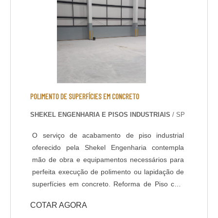
- Alta durabilidade e resistência UV. - Alta
resistência mecânica e a choque térmico; -
Resistência à abrasão; - Baixo odor e baixo
VOC; - Acabamento liso e antiderrapante; -
Temperatura de operação entre -30 °C e +95 °C;
- Atende a norma LEED.
POLIMENTO DE SUPERFÍCIES EM CONCRETO
SHEKEL ENGENHARIA E PISOS INDUSTRIAIS
/ SP
O serviço de acabamento de piso industrial
oferecido pela Shekel Engenharia contempla
mão de obra e equipamentos necessários para
perfeita execução de polimento ou lapidação de
superfícies em concreto. Reforma de Piso com
Polimento: Em muitas situações o piso industrial
COTAR AGORA
se encontra com aspecto fadigado devido ao