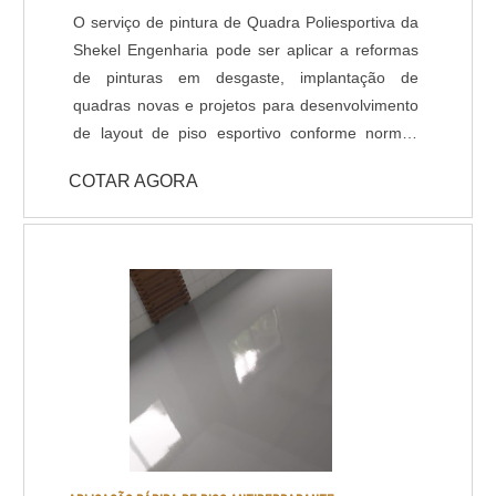
O serviço de pintura de Quadra Poliesportiva da
Shekel Engenharia pode ser aplicar a reformas
de pinturas em desgaste, implantação de
quadras novas e projetos para desenvolvimento
de layout de piso esportivo conforme normas
técnicas. Nosso revestimento de alto
COTAR AGORA
desempenho padrão para pisos esportivos é o
Poliuretano, também conhecido como tinta
emborrachada, é altamente resistente a
variações térmicas, atritos e dilatações. Possui
grande variedade de cores e acabamentos,
podendo ser antiderrapante. DADOS
TÉCNICOS: - Resistência química a ácidos e
bases; - Cura rápida a partir de 8 horas; - Isento
de solventes; - Alta durabilidade e resistência
UV. - Alta resistência mecânica e a choque
térmico; - Resistência à abrasão; - Baixo odor e
baixo VOC; - Acabamento liso e antiderrapante; -