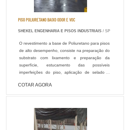
resistência mecânica e a choque térmico; -
Resistência à abrasão; - Baixo odor e baixo
VOC; - Acabamento liso e antiderrapante; -
PISO POLIURETANO BAIXO ODOR E VOC
Temperatura de operação entre -30 o C e +95 o
SHEKEL ENGENHARIA E PISOS INDUSTRIAIS
/ SP
C; - Atende a norma LEED.
O revestimento a base de Poliuretano para pisos
de alto desempenho, consiste na preparação do
substrato com lixamento e preparação da
superfície, estucamento das possíveis
imperfeições do piso, aplicação de selador /
primer e acabamento com Poliuretano de alta
COTAR AGORA
qualidade na espessura e cores definidas em
projeto ou conforme usabilidade do piso. -
Resistência química a ácidos e bases; - Cura
rápida a partir de 8 horas; - Isento de solventes;
- Alta durabilidade e resistência UV. - Alta
resistência mecânica e a choque térmico; -