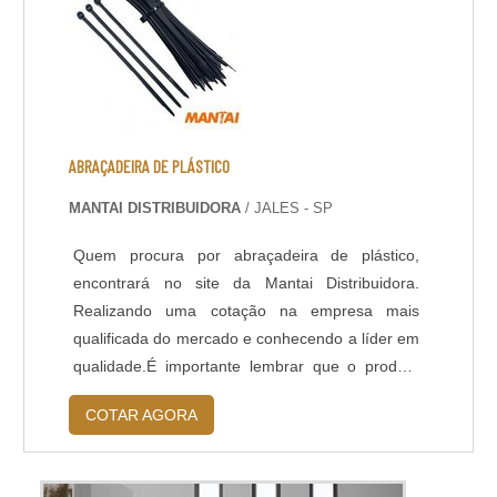
ABRAÇADEIRA DE PLÁSTICO
MANTAI DISTRIBUIDORA
/ JALES - SP
Quem procura por abraçadeira de plástico,
encontrará no site da Mantai Distribuidora.
Realizando uma cotação na empresa mais
qualificada do mercado e conhecendo a líder em
qualidade.É importante lembrar que o produto
deve sempre ser adquirido com empresas
COTAR AGORA
especializadas no segmento. Esse tipo de
cuidado ajuda a garantir a qualidade e
durabilidade dos materiais, além de evitar