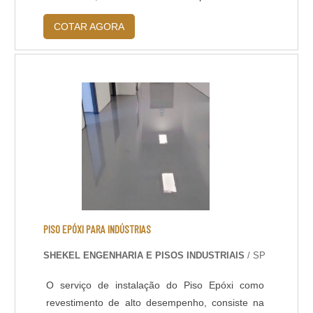
superfície bem porosa, que é bem difícil de
COTAR AGORA
manchar ou sofrer desgastes naturais. Esses
dois fatores trazem grande contribuição para
que a apresentação da pedra nos mais diversos
ambientes possa ser alterada, sendo pela perda
do b....
PISO EPÓXI PARA INDÚSTRIAS
SHEKEL ENGENHARIA E PISOS INDUSTRIAIS
/ SP
O serviço de instalação do Piso Epóxi como
revestimento de alto desempenho, consiste na