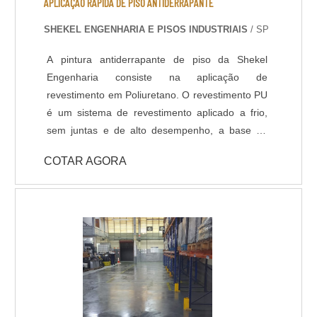
APLICAÇÃO RÁPIDA DE PISO ANTIDERRAPANTE
Temperatura de operação entre -30 o C e +95 o
SHEKEL ENGENHARIA E PISOS INDUSTRIAIS
/ SP
C; - Atende a norma LEED.
A pintura antiderrapante de piso da Shekel
Engenharia consiste na aplicação de
revestimento em Poliuretano. O revestimento PU
é um sistema de revestimento aplicado a frio,
sem juntas e de alto desempenho, a base de
Poliuréia híbrida ou alifática. Indicado para
COTAR AGORA
ambientes que necessitem de elevada
resistência química, térmica e mecânica, com
temperatura de operações entre -30ºC e +95ºC.
Com pouco tempo para execução da obra, a
liberação da área é feita 6 horas após a
aplicação do revestimento. DADOS TÉCNICOS: -
Resistência química a ácidos e bases; - Cura
rápida a partir de 8 horas; - Isento de solventes;
- Alta durabilidade e resistência UV. - Alta