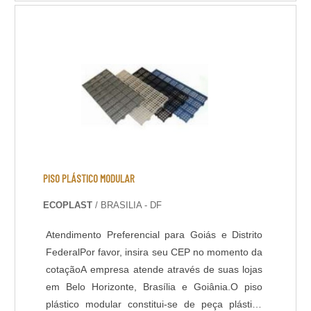
Poliuretano, também conhecido como tinta
emborrachada, é altamente resistente a
variações térmicas, atritos e dilatações. Possui
grande variedade de cores e acabamentos,
podendo ser antiderrapante. DADOS
TÉCNICOS: - Resistência química a ácidos e
bases; - Cura rápida a partir de 8 horas; - Isento
de solventes; - Alta durabilidade e resistência
UV. - Alta resistência mecânica e a choque
térmico; - Resistência à abrasão; - Baixo odor e
baixo VOC; - Acabamento liso e antiderrapante; -
PISO PLÁSTICO MODULAR
Temperatura de operação entre -30 o C e +95 o
ECOPLAST
/ BRASILIA - DF
C; - Atende a norma LEED.
Atendimento Preferencial para Goiás e Distrito
FederalPor favor, insira seu CEP no momento da
cotaçãoA empresa atende através de suas lojas
em Belo Horizonte, Brasília e Goiânia.O piso
plástico modular constitui-se de peça plástica