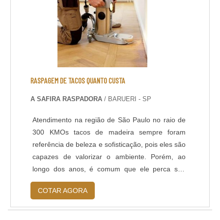
podendo ser antiderrapante. DADOS
TÉCNICOS: - Resistência química a ácidos e
bases; - Cura rápida a partir de 8 horas; - Isento
de solventes; - Alta durabilidade e resistência
UV. - Alta resistência mecânica e a choque
térmico; - Resistência à abrasão; - Baixo odor e
baixo VOC; - Acabamento liso e antiderrapante; -
RASPAGEM DE TACOS QUANTO CUSTA
Temperatura de operação entre -30 o C e +95 o
A SAFIRA RASPADORA
/ BARUERI - SP
C; - Atende a norma LEED.
Atendimento na região de São Paulo no raio de
300 KMOs tacos de madeira sempre foram
referência de beleza e sofisticação, pois eles são
capazes de valorizar o ambiente. Porém, ao
longo dos anos, é comum que ele perca seu
brilho e ganhe uma aparência acabada. Nessas
COTAR AGORA
circunstâncias, a melhor opção é a raspagem de
tacos quanto custa.PRINCIPAIS FUNÇÕESO
processo serve para recuperar o piso de