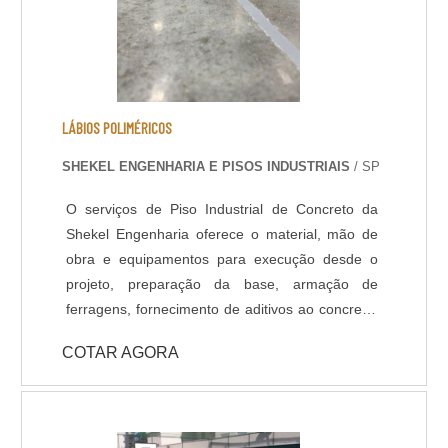
LÁBIOS POLIMÉRICOS
SHEKEL ENGENHARIA E PISOS INDUSTRIAIS
/ SP
O serviços de Piso Industrial de Concreto da
Shekel Engenharia oferece o material, mão de
obra e equipamentos para execução desde o
projeto, preparação da base, armação de
ferragens, fornecimento de aditivos ao concreto,
lançamento, adensamento, nivelamento,
COTAR AGORA
acabamento (polido, float, vassourado,
desempenado, etc.) e corte das juntas. Todo
processo de implantação do Pavimento de
Concreto tem acompanhamento de engenheiro