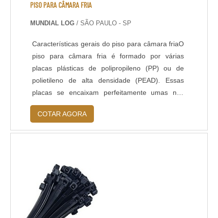
PISO PARA CÂMARA FRIA
MUNDIAL LOG
/ SÃO PAULO - SP
Características gerais do piso para câmara friaO
piso para câmara fria é formado por várias
placas plásticas de polipropileno (PP) ou de
polietileno de alta densidade (PEAD). Essas
placas se encaixam perfeitamente umas nas
outras até cobrir uma área específica, sem
COTAR AGORA
deixar sobressaltos ou rebarbas.É comum a
utilização de piso para câmara fria em diversos
tipos de ambientes, desde que exista a
necessidade de proteger mercadorias contra o
frio, umidade e tipos semelhantes de situações
adversas. O piso para câmara fria tem como sua
principal característica o eficaz escoamento de
líquidos, evitando a proliferação de fungos,
micro-organismos e bactérias mantendo a