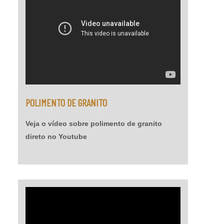
preocupa com as necessidades dos clientes e
suas condições. Solicite um orçamento do deck
de madeira agora com a Assoalhos São Miguel!
POLIMENTO DE GRANITO
Veja o vídeo sobre polimento de granito
direto no Youtube