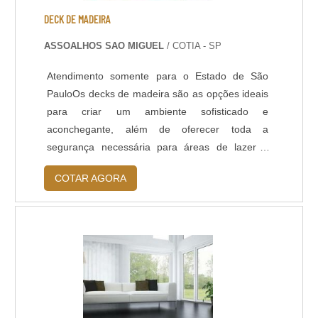
DECK DE MADEIRA
ASSOALHOS SAO MIGUEL
/ COTIA - SP
Atendimento somente para o Estado de São
PauloOs decks de madeira são as opções ideais
para criar um ambiente sofisticado e
aconchegante, além de oferecer toda a
segurança necessária para áreas de lazer e
convívio de amigos e familiares. Realizar a
COTAR AGORA
compra do deck de madeira é fundamental, pois
os decks são excelentes escolhas para áreas
externas, mas também podem ser utilizados em
outros ambientes como: Piscinas; Banheiras;
Ofurôs; Jardins; Entre outros.Além de
oferecerem beleza para os lugares onde são
instalados, os decks também devem ter algumas
características que são indispensáveis, como ser