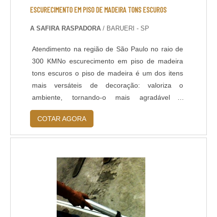
VOC; - Acabamento liso e antiderrapante; -
ESCURECIMENTO EM PISO DE MADEIRA TONS ESCUROS
Temperatura de operação entre -30 o C e +95 o
A SAFIRA RASPADORA
/ BARUERI - SP
C; - Atende a norma LEED.
Atendimento na região de São Paulo no raio de
300 KMNo escurecimento em piso de madeira
tons escuros o piso de madeira é um dos itens
mais versáteis de decoração: valoriza o
ambiente, tornando-o mais agradável e
aconchegante, oferece conforto térmico e
COTAR AGORA
acústico, também permite acompanhar as novas
tendências de design, com as técnicas de
tingimento.Tingir a madeira é uma opção que
renova o ambiente, criando um efeito
personalizado, e único. Pos....