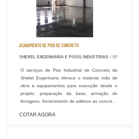
gradual com máquinas politrizes de piso e
aplicação de aditivos para tratar a superfície
polida. Lapidação de Piso: Assim como o
polimento, é um acabamento que confere maior
resistência e brilho ao piso, devido ao aumento
da densidade do concreto na superfície, que
ACABAMENTO DE PISO DE CONCRETO
ocorre após um polimento gradual com discos
SHEKEL ENGENHARIA E PISOS INDUSTRIAIS
/ SP
diamantados e aplicação de aditivos
endurecedores de superfície. Neste acabamento
O serviços de Piso Industrial de Concreto da
é possível polir o concreto até o material mineral
Shekel Engenharia oferece o material, mão de
agregado ficar aparente.
obra e equipamentos para execução desde o
projeto, preparação da base, armação de
ferragens, fornecimento de aditivos ao concreto,
lançamento, adensamento, nivelamento,
COTAR AGORA
acabamento (polido, float, vassourado,
desempenado, etc.) e corte das juntas. Todo
processo de implantação do Pavimento de