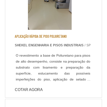
APLICAÇÃO RÁPIDA DE PISO POLIURETANO
SHEKEL ENGENHARIA E PISOS INDUSTRIAIS
/ SP
O revestimento a base de Poliuretano para pisos
de alto desempenho, consiste na preparação do
substrato com lixamento e preparação da
superfície, estucamento das possíveis
imperfeições do piso, aplicação de selador /
primer e acabamento com Poliuretano de alta
COTAR AGORA
qualidade na espessura e cores definidas em
projeto ou conforme usabilidade do piso. -
Resistência química a ácidos e bases; - Cura