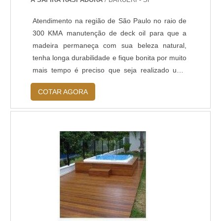
Condutivo em Epóxi - Piso Antiderrapante em
Epóxi
Atendimento na região de São Paulo no raio de
300 KMA manutenção de deck oil para que a
madeira permaneça com sua beleza natural,
tenha longa durabilidade e fique bonita por muito
mais tempo é preciso que seja realizado uma
manutenção periódica. O oil tem caído no gosto
COTAR AGORA
de arquitetos e decoradores por proporcionar
uma beleza única. Sem falar que ele penetra nas
fibrasda madeira protegendo os poros e não
deixando que a água entre nas fibras.BEN....