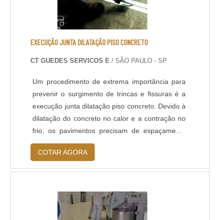
EXECUÇÃO JUNTA DILATAÇÃO PISO CONCRETO
CT GUEDES SERVICOS E
/ SÃO PAULO - SP
Um procedimento de extrema importância para
prevenir o surgimento de trincas e fissuras é a
execução junta dilatação piso concreto. Devido à
dilatação do concreto no calor e a contração no
frio, os pavimentos precisam de espaçamento
entre as placas para que elas trabalhem
COTAR AGORA
independentes e os efeitos da expansão ou
retração térmica sejam minimizados. MAIS
DETALHES SOBRE O PRODUTOAs juntas são
elementos fundamentais para o bom
funcionamento estrutural do pavimento e são
responsáveis pela parcela m.