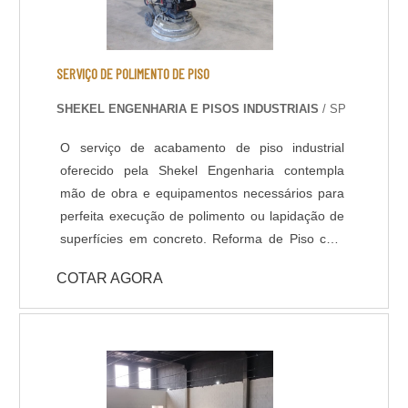
SERVIÇO DE POLIMENTO DE PISO
SHEKEL ENGENHARIA E PISOS INDUSTRIAIS
/ SP
O serviço de acabamento de piso industrial
oferecido pela Shekel Engenharia contempla
mão de obra e equipamentos necessários para
perfeita execução de polimento ou lapidação de
superfícies em concreto. Reforma de Piso com
Polimento: Em muitas situações o piso industrial
COTAR AGORA
se encontra com aspecto fadigado devido ao
revestimentos desgastado, manchas ou
irregularidades na superfície, nestes casos,
quando verificado a qualidade do concreto
existente (substrato), é perfeitamente possível
renovar o pavimento através de polimento