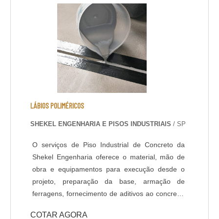
rápida a partir de 8 horas; - Isento de solventes;
- Alta durabilidade e resistência UV. - Alta
resistência mecânica e a choque térmico; -
Resistência à abrasão; - Baixo odor e baixo
VOC; - Acabamento liso e antiderrapante; -
Temperatura de operação entre -30 °C e +95 °C;
- Atende a norma LEED.
LÁBIOS POLIMÉRICOS
SHEKEL ENGENHARIA E PISOS INDUSTRIAIS
/ SP
O serviços de Piso Industrial de Concreto da
Shekel Engenharia oferece o material, mão de
obra e equipamentos para execução desde o
projeto, preparação da base, armação de
ferragens, fornecimento de aditivos ao concreto,
lançamento, adensamento, nivelamento,
COTAR AGORA
acabamento (polido, float, vassourado,