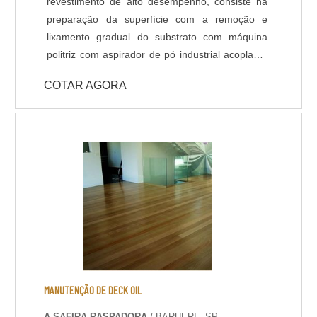
revestimento de alto desempenho, consiste na
preparação da superfície com a remoção e
lixamento gradual do substrato com máquina
politriz com aspirador de pó industrial acoplado,
aplicação de primer - selador para melhor
COTAR AGORA
ancoragem do revestimento, estucamento e
polimento da superfície e por fim, aplicação da
resina epóxi com espessura e acabamento
definidas em projeto ou de acordo com a
usabilidade do piso. Dentro do serviço de pintura
Epóxi de piso, existem diferentes sistemas de
aplicação, que podem variar de acordo com a
finalidade do piso, projeto e normas de
segurança do ambiente. Segue abaixo os
sistemas de revestimentos de alto desempenho
que a Shekel Engenharia oferece: - Piso
Autonivelante em Epóxi - Piso Multicamadas /
MANUTENÇÃO DE DECK OIL
Multilayers em Epóxi - Piso Uretano - Piso
A SAFIRA RASPADORA
/ BARUERI - SP