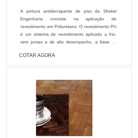
Epóxi
A pintura antiderrapante de piso da Shekel
Engenharia consiste na aplicação de
revestimento em Poliuretano. O revestimento PU
é um sistema de revestimento aplicado a frio,
sem juntas e de alto desempenho, a base de
Poliuréia híbrida ou alifática. Indicado para
COTAR AGORA
ambientes que necessitem de elevada
resistência química, térmica e mecânica, com
temperatura de operações entre -30ºC e +95ºC.
Com pouco tempo para execução da obra, a
liberação da área é feita 6 horas após a
aplicação do revestimento. DADOS TÉCNICOS: -
Resistência química a ácidos e bases; - Cura
rápida a partir de 8 horas; - Isento de solventes;
- Alta durabilidade e resistência UV. - Alta
resistência mecânica e a choque térmico; -
Resistência à abrasão; - Baixo odor e baixo