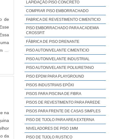
LAPIDAÇÃO PISO CONCRETO
COMPRAR PISO EMBORRACHADO
o de
FABRICA DE REVESTIMENTO CIMENTICIO
 Esse
PISO EMBORRACHADO PARA ACADEMIA
CROSSFIT
 Essa
FÁBRICA DE PISO DRENANTE
a uma
om as
PISO AUTONIVELANTE CIMENTICIO
PISO AUTONIVELANTE INDUSTRIAL
PISO AUTONIVELANTE POLIURETANO
PISO EPDM PARA PLAYGROUND
PISOS INDUSTRIAIS EPÓXI
PISOS PARA PISCINA DE FIBRA
PISOS DE REVESTIMENTO PARA PAREDE
PISOS PARA FRENTE DE CASAS SIMPLES
te na
PISO DE TIJOLO PARA AREA EXTERNA​
quina
elhor
NIVELADORES DE PISO 1MM​
ão da
PISO DE TIJOLO RUSTICO