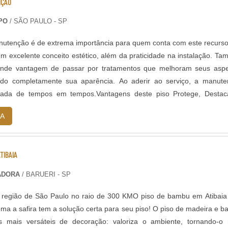
NÇÃO
PO
/ SÃO PAULO - SP
utenção é de extrema importância para quem conta com este recurso
 um excelente conceito estético, além da praticidade na instalação. T
nde vantagem de passar por tratamentos que melhoram seus aspe
ando completamente sua aparência. Ao aderir ao serviço, a manut
sada de tempos em tempos.Vantagens deste piso Protege, Destac
atur...
A
TIBAIA
PADORA
/ BARUERI - SP
 região de São Paulo no raio de 300 KMO piso de bambu em Atibaia
lema a safira tem a solução certa para seu piso! O piso de madeira e 
 mais versáteis de decoração: valoriza o ambiente, tornando-o 