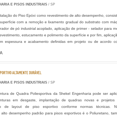
ARIA E PISOS INDUSTRIAIS
/ SP
stalação do Piso Epóxi como revestimento de alto desempenho, consis
superfície com a remoção e lixamento gradual do substrato com má
irador de pó industrial acoplado, aplicação de primer - selador para m
vestimento, estucamento e polimento da superfície e por fim, aplicaç
om espessura e acabamento definidas em projeto ou de acordo c
piso, existem diferentes
A
icação, que podem variar de acordo com a finalidade do piso, proj
rança do ambiente. Segue abaixo os sistemas de revestimentos de
ngenharia oferece: - Piso Autonivelante em Epóxi - Piso
SPORTIVO ALTAMENTE DURÁVEL
 Multilayers em Epóxi - Piso Uretano - Piso Condutivo em Epóxi -
em Epóxi
ARIA E PISOS INDUSTRIAIS
/ SP
intura de Quadra Poliesportiva da Shekel Engenharia pode ser apli
inturas em desgaste, implantação de quadras novas e projetos 
o de layout de piso esportivo conforme normas técnicas. Nosso