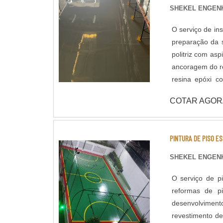
SHEKEL ENGENH
O serviço de in
preparação da 
politriz com asp
ancoragem do re
resina epóxi c
usabilidade do piso. Dentro do serviço de pintura Epóxi de 
COTAR AGOR
sistemas de apl
normas de segu
desempenho que a Shekel E
PINTURA DE PISO E
Multicamadas /
Antiderrapante 
SHEKEL ENGENH
O serviço de p
reformas de p
desenvolviment
revestimento de alto desempenho padrão para pisos esportivos é o Poliuretano, também