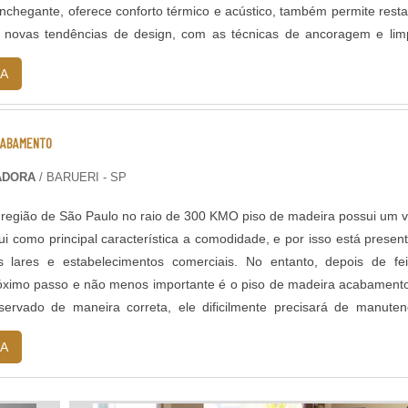
nchegante, oferece conforto térmico e acústico, também permite resta
novas tendências de design, com as técnicas de ancoragem e lim
Z...
A
ACABAMENTO
PADORA
/ BARUERI - SP
região de São Paulo no raio de 300 KMO piso de madeira possui um v
sui como principal característica a comodidade, e por isso está presen
 lares e estabelecimentos comerciais. No entanto, depois de fe
róximo passo e não menos importante é o piso de madeira acabament
servado de maneira correta, ele dificilmente precisará de manute
A