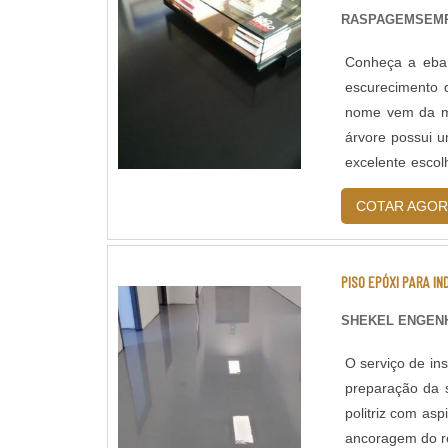
RASPAGEMSEM
Conheça a eba
escurecimento 
nome vem da ma
árvore possui 
excelente esco
ranhuras bem re
COTAR AGOR
PISO EPÓXI PARA IN
SHEKEL ENGENH
O serviço de in
preparação da 
politriz com asp
ancoragem do re