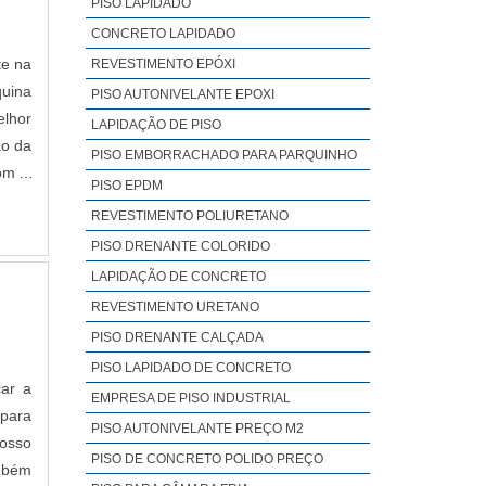
PISO LAPIDADO
CONCRETO LAPIDADO
te na
REVESTIMENTO EPÓXI
quina
PISO AUTONIVELANTE EPOXI
elhor
LAPIDAÇÃO DE PISO
ão da
PISO EMBORRACHADO PARA PARQUINHO
om a
PISO EPDM
REVESTIMENTO POLIURETANO
eto e
PISO DRENANTE COLORIDO
 alto
LAPIDAÇÃO DE CONCRETO
 Piso
REVESTIMENTO URETANO
PISO DRENANTE CALÇADA
PISO LAPIDADO DE CONCRETO
car a
EMPRESA DE PISO INDUSTRIAL
para
PISO AUTONIVELANTE PREÇO M2
PISO DE CONCRETO POLIDO PREÇO