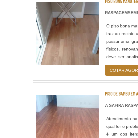
PISO BONA MANUTE
RASPAGEMSEM
O piso bona man
traz ao recinto
possui uma gra
físicos, renov
deve ser anali
características n
COTAR AGOR
PISO DE BAMBU EM A
A SAFIRA RAS
Atendimento na
qual for o prob
é um dos itens