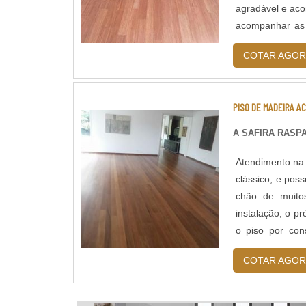
agradável e aco
acompanhar as 
profunda.LIMPE
COTAR AGOR
PISO DE MADEIRA 
A SAFIRA RAS
Atendimento na 
clássico, e pos
chão de muitos
instalação, o p
o piso por con
frequentes...
COTAR AGOR