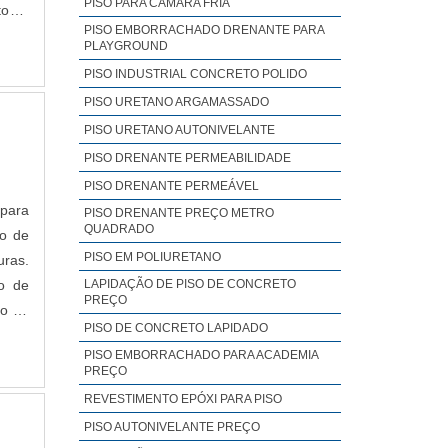
PISO PARA CÂMARA FRIA
tos e
PISO EMBORRACHADO DRENANTE PARA
ante.
PLAYGROUND
PISO INDUSTRIAL CONCRETO POLIDO
ência
PISO URETANO ARGAMASSADO
OC; -
PISO URETANO AUTONIVELANTE
 C; -
PISO DRENANTE PERMEABILIDADE
PISO DRENANTE PERMEÁVEL
 para
PISO DRENANTE PREÇO METRO
QUADRADO
ão de
PISO EM POLIURETANO
uras.
lo de
LAPIDAÇÃO DE PISO DE CONCRETO
PREÇO
to de
PISO DE CONCRETO LAPIDADO
PISO EMBORRACHADO PARA ACADEMIA
PREÇO
REVESTIMENTO EPÓXI PARA PISO
PISO AUTONIVELANTE PREÇO