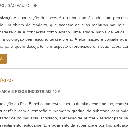
PO
/ SÃO PAULO - SP
nizaçãoA ebanização de tacos é o nome que é dado num process
de um objeto de madeira, que acentua as suas ranhuras naturais.
deira que é conhecida como ébano, uma árvore nativa da África.
uma coloração bem escura, quase preta. A ebanização é considerad
lha para quem deseja ter um aspecto diferenciado em seus tacos, c
alçadas.O resultado ....
A
DÚSTRIAS
ARIA E PISOS INDUSTRIAIS
/ SP
stalação do Piso Epóxi como revestimento de alto desempenho, consis
superfície com a remoção e lixamento gradual do substrato com má
irador de pó industrial acoplado, aplicação de primer - selador para m
vestimento, estucamento e polimento da superfície e por fim, aplicaç