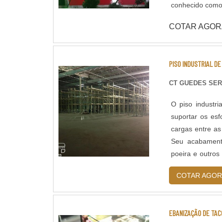
conhecido como 
dilatações. Pos
COTAR AGOR
DADOS TÉCNICOS: - Resistência química a ácidos e bases; - Cura
horas; - Isento
mecânica e a c
PISO INDUSTRIAL D
Acabamento liso
Atende a norma
CT GUEDES SER
O piso industri
suportar os esf
cargas entre as
Seu acabamento
poeira e outros
água; Contribui
COTAR AGOR
EBANIZAÇÃO DE TAC