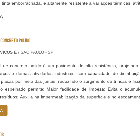
tinta emborrachada, é altamente resistente a variações térmicas, atri
sui grande variedade de cores e acabamentos, podendo ser antiderrap
A
 rápida a partir de 8
 de solventes; - Alta durabilidade e resistência UV. - Alta resist
hoque térmico; - Resistência à abrasão; - Baixo odor e baixo V
E CONCRETO POLIDO
 e antiderrapante; - Temperatura de operação entre -30 o C e +95 o
 LEED.
VICOS E
/ SÃO PAULO - SP
al de concreto polido é um pavimento de alta resistência, projetado
orços e demais atividades industriais, com capacidade de distribuiç
 placas por meio das juntas, reduzindo o surgimento de trincas e fiss
 espelhado permite: Maior facilidade de limpeza; Evita o acúmu
 resíduos; Auxilia na impermeabilização da superfície e no escoamen
 na questão estética do pavimento, com seu brilho.
A
OS