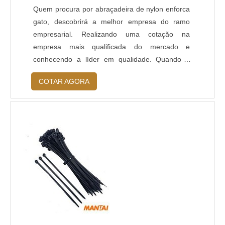
Quem procura por abraçadeira de nylon enforca
gato, descobrirá a melhor empresa do ramo
empresarial. Realizando uma cotação na
empresa mais qualificada do mercado e
conhecendo a líder em qualidade. Quando o
tema é abraçadeira de nylon enforca gato, com
COTAR AGORA
os colaboradores da Mantai Distribuidora poderá
contar ótima qualidade com entrega em todo o
Brasil.MAIS DETALHES SOBRE ABRAÇADEIRA
DE NYLON ENFORCA GATOHá muitas
maneiras eficientes de d...