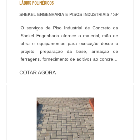
da densidade do concreto na superfície, que
LÁBIOS POLIMÉRICOS
ocorre após um polimento gradual com discos
SHEKEL ENGENHARIA E PISOS INDUSTRIAIS
/ SP
diamantados e aplicação de aditivos
endurecedores de superfície. Neste acabamento
O serviços de Piso Industrial de Concreto da
é possível polir o concreto até o material mineral
Shekel Engenharia oferece o material, mão de
agregado ficar aparente.
obra e equipamentos para execução desde o
projeto, preparação da base, armação de
ferragens, fornecimento de aditivos ao concreto,
lançamento, adensamento, nivelamento,
COTAR AGORA
acabamento (polido, float, vassourado,
desempenado, etc.) e corte das juntas. Todo
processo de implantação do Pavimento de
Concreto tem acompanhamento de engenheiro
civil responsável, que administra as etapas de
execução do piso de acordo com projeto
fornecido pelo cliente. A pavimentação de
Concreto pode ser armada em aço ou com telas
de fiber glass, entre outros aditivos para melhor