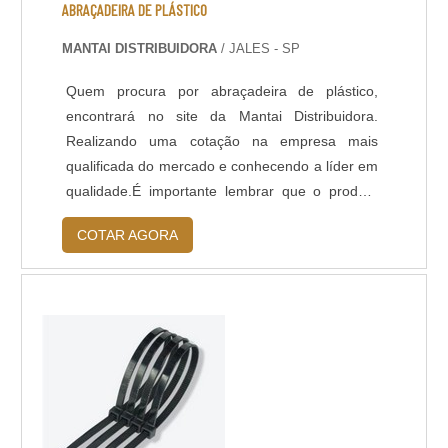
ABRAÇADEIRA DE PLÁSTICO
MANTAI DISTRIBUIDORA
/ JALES - SP
Quem procura por abraçadeira de plástico,
encontrará no site da Mantai Distribuidora.
Realizando uma cotação na empresa mais
qualificada do mercado e conhecendo a líder em
qualidade.É importante lembrar que o produto
deve sempre ser adquirido com empresas
COTAR AGORA
especializadas no segmento. Esse tipo de
cuidado ajuda a garantir a qualidade e
durabilidade dos materiais, além de evitar
prejuízos com substituições frequentes de peças
defeituosas. ...