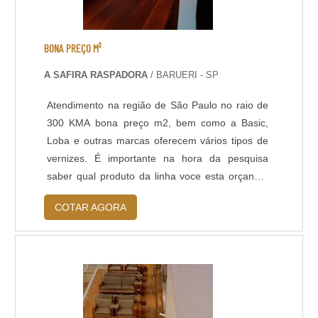
BONA PREÇO M²
A SAFIRA RASPADORA
/ BARUERI - SP
Atendimento na região de São Paulo no raio de
300 KMA bona preço m2, bem como a Basic,
Loba e outras marcas oferecem vários tipos de
vernizes. É importante na hora da pesquisa
saber qual produto da linha voce esta orçando.
Ele realmente satisfaz a sua necessidade a curto
COTAR AGORA
e a longo prazo? Se você tem pressa para usar
o local o ideal é pesquisar vernizes com
secagem rápida como por exemplo os de 12hs
(a secagem/cura é considerada após a ultima
d....