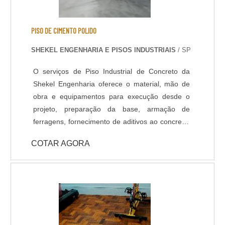
PISO DE CIMENTO POLIDO
SHEKEL ENGENHARIA E PISOS INDUSTRIAIS
/ SP
O serviços de Piso Industrial de Concreto da
Shekel Engenharia oferece o material, mão de
obra e equipamentos para execução desde o
projeto, preparação da base, armação de
ferragens, fornecimento de aditivos ao concreto,
lançamento, adensamento, nivelamento,
COTAR AGORA
acabamento (polido, float, vassourado,
desempenado, etc.) e corte das juntas. Todo
processo de implantação do Pavimento de
Concreto tem acompanhamento de engenheiro
civil responsável, que administra as etapas de
execução do piso de acordo com projeto
fornecido pelo cliente. A pavimentação de