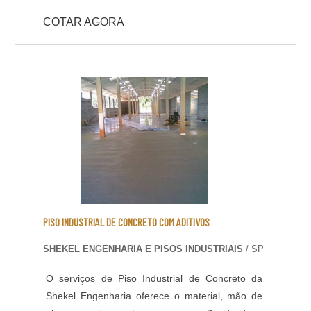
são de extrema importância em projetos de
primer e acabamento com Poliuretano de alta
Pisos industrias com alta capacidade de carga.
COTAR AGORA
qualidade na espessura e cores definidas em
projeto ou conforme usabilidade do piso. -
Resistência química a ácidos e bases; - Cura
rápida a partir de 8 horas; - Isento de solventes;
- Alta durabilidade e resistência UV. - Alta
resistência mecânica e a choque térmico; -
Resistência à abrasão; - Baixo odor e baixo
VOC; - Acabamento liso e antiderrapante; -
Temperatura de operação entre -30 °C e +95 °C;
- Atende a norma LEED.
PISO INDUSTRIAL DE CONCRETO COM ADITIVOS
SHEKEL ENGENHARIA E PISOS INDUSTRIAIS
/ SP
O serviços de Piso Industrial de Concreto da
Shekel Engenharia oferece o material, mão de