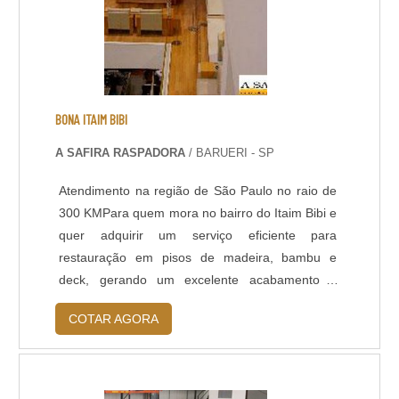
BONA ITAIM BIBI
A SAFIRA RASPADORA
/ BARUERI - SP
Atendimento na região de São Paulo no raio de
300 KMPara quem mora no bairro do Itaim Bibi e
quer adquirir um serviço eficiente para
restauração em pisos de madeira, bambu e
deck, gerando um excelente acabamento e
higienizado, é indicado à o bona Itaim Bibi e
COTAR AGORA
região. A safira conta com uma equipe própria,
treinada e pronta para lhe atender.QUAL A
MELHOR RESINA PARA SEU PISO? 2k Supra –
altíssimo trafego. Cura: 24hs, Streetshoe: