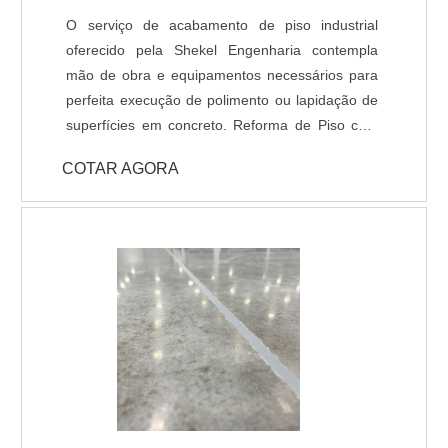
de Pisos Industriais, como Polimento, Lapidação
O serviço de acabamento de piso industrial
e Revestimentos de alto desempenho (Piso
oferecido pela Shekel Engenharia contempla
Epóxi). O serviço de tratamento de Juntas
mão de obra e equipamentos necessários para
também faz parte do nosso rol de atividades, a
perfeita execução de polimento ou lapidação de
execução das juntas do piso e lábios poliméricos
superfícies em concreto. Reforma de Piso com
são de extrema importância em projetos de
Polimento: Em muitas situações o piso industrial
Pisos industrias com alta capacidade de carga.
COTAR AGORA
se encontra com aspecto fadigado devido ao
revestimentos desgastado, manchas ou
irregularidades na superfície, nestes casos,
quando verificado a qualidade do concreto
existente (substrato), é perfeitamente possível
renovar o pavimento através de polimento
gradual com máquinas politrizes de piso e
aplicação de aditivos para tratar a superfície
polida. Lapidação de Piso: Assim como o
polimento, é um acabamento que confere maior
resistência e brilho ao piso, devido ao aumento