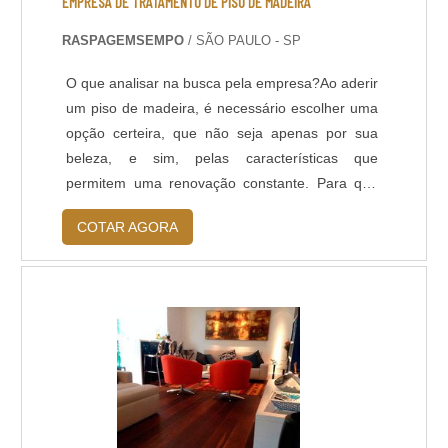
EMPRESA DE TRATAMENTO DE PISO DE MADEIRA
RASPAGEMSEMPO
/ SÃO PAULO - SP
O que analisar na busca pela empresa?Ao aderir
um piso de madeira, é necessário escolher uma
opção certeira, que não seja apenas por sua
beleza, e sim, pelas características que
permitem uma renovação constante. Para que
haja essa renovação, é importante que haja um
COTAR AGORA
empresa de tratamento de piso de madeira.A
primeira coisa que deve ser observada na
empresa de tratamento de piso de madeira, é o
atendimento. Quando uma empresa não oferece
um bom....