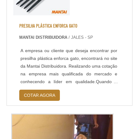
PRESILHA PLÁSTICA ENFORCA GATO
MANTAI DISTRIBUIDORA
/ JALES - SP
A empresa ou cliente que deseja encontrar por
presilha plástica enforca gato, encontrará no site
da Mantai Distribuidora. Realizando uma cotação
na empresa mais qualificada do mercado e
conhecendo a líder em qualidade.Quando a
procura é por presilha plástica enforca gato, com
COTAR AGORA
os profissionais especializados da Mantai
Distribuidora poderá contar excelente custo-
benefício com parcelamento em até 6x sem
juros.DETALHES SOBRE PRESILHA PLÁSTI...