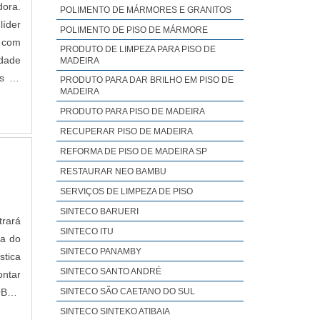
dora.
POLIMENTO DE MÁRMORES E GRANITOS
viço de
líder
POLIMENTO DE PISO DE MÁRMORE
licamos
 com
PRODUTO DE LIMPEZA PARA PISO DE
staura,
idade
MADEIRA
es de
PRODUTO PARA DAR BRILHO EM PISO DE
MADEIRA
PRODUTO PARA PISO DE MADEIRA
RECUPERAR PISO DE MADEIRA
REFORMA DE PISO DE MADEIRA SP
smo", a
RESTAURAR NEO BAMBU
pamento
feito e
SERVIÇOS DE LIMPEZA DE PISO
SINTECO BARUERI
trará
SINTECO ITU
da do
SINTECO PANAMBY
stica
SINTECO SANTO ANDRÉ
ontar
SINTECO SÃO CAETANO DO SUL
OBRE
SINTECO SINTEKO ATIBAIA