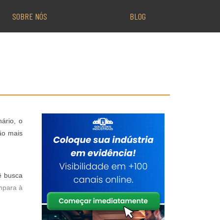
SOBRE NÓS
BLOG
ário, o
são mais
ê busca
mpara à