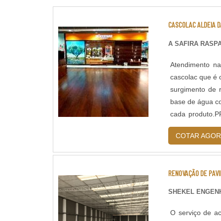
CASCOLAC ALDEIA D
A SAFIRA RASP
Atendimento na
cascolac que é 
surgimento de 
base de água co
cada produto.
não so devido à
COTAR AGOR
RENOVAÇÃO DE PAV
SHEKEL ENGENH
O serviço de ac