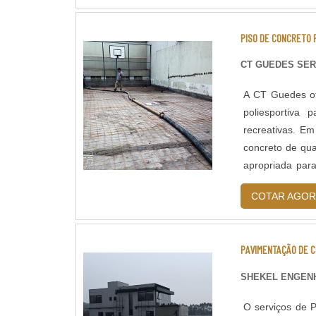
Isento de solve
choque térmico;
PISO DE CONCRETO 
antiderrapante
LEED.
CT GUEDES SER
A CT Guedes of
poliesportiva 
recreativas. Em
concreto de qua
apropriada para
Handebol.MAIS
COTAR AGOR
PAVIMENTAÇÃO DE C
SHEKEL ENGENH
O serviços de P