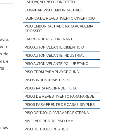
LAPIDAÇÃO PISO CONCRETO
a e a
iso e
COMPRAR PISO EMBORRACHADO
norma
FABRICA DE REVESTIMENTO CIMENTICIO
PISO EMBORRACHADO PARA ACADEMIA
CROSSFIT
uadra
FÁBRICA DE PISO DRENANTE
vas e
PISO AUTONIVELANTE CIMENTICIO
so de
PISO AUTONIVELANTE INDUSTRIAL
ida é
PISO AUTONIVELANTE POLIURETANO
ôlei;
PISO EPDM PARA PLAYGROUND
.
PISOS INDUSTRIAIS EPÓXI
PISOS PARA PISCINA DE FIBRA
PISOS DE REVESTIMENTO PARA PAREDE
PISOS PARA FRENTE DE CASAS SIMPLES
PISO DE TIJOLO PARA AREA EXTERNA​
NIVELADORES DE PISO 1MM​
, mão
PISO DE TIJOLO RUSTICO