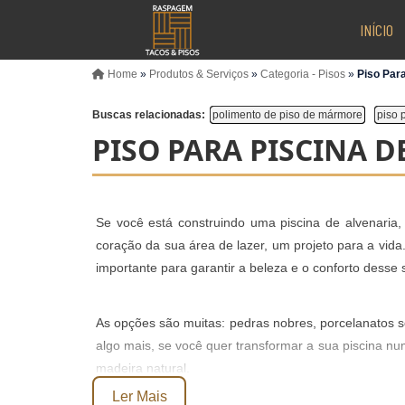
INÍCIO
Home
»
Produtos & Serviços
»
Categoria - Pisos
»
Piso Par
Buscas relacionadas:
polimento de piso de mármore
piso 
PISO PARA PISCINA D
Se você está construindo uma piscina de alvenaria
coração da sua área de lazer, um projeto para a vida
importante para garantir a beleza e o conforto desse
As opções são muitas: pedras nobres, porcelanatos so
algo mais, se você quer transformar a sua piscina n
madeira natural
.
Ler Mais