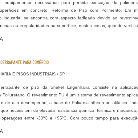
 equipamentos necessários para perfeita execução de poliment
oncreto. Reforma de Piso com Polimento: Em muitas
so industrial se encontra com aspecto fadigado devido ao revestim
chas ou irregularidades na superfície, nestes casos, quando verific
ncreto existente (substrato), é perfeitamente possível renovar o pavi
A
mento gradual com máquinas politrizes de piso e aplicação de aditivos
como o polimento, é um acabamento
ior resistência e brilho ao piso, devido ao aumento da densida
IDERRAPANTE PARA COMÉRCIO
erfície, que ocorre após um polimento gradual com discos diamanta
itivos endurecedores de superfície. Neste acabamento é possível po
ARIA E PISOS INDUSTRIAIS
/ SP
aterial mineral agregado ficar aparente.
iderrapante de piso da Shekel Engenharia consiste na aplicaçã
 Poliuretano. O revestimento PU é um sistema de revestimento aplic
s e de alto desempenho, a base de Poliuréia híbrida ou alifática. Ind
que necessitem de elevada resistência química, térmica e mecânica
e operações entre -30ºC e +95ºC. Com pouco tempo para execuçã
ão da área é feita 6 horas após a aplicação do revestimento. DADOS
A