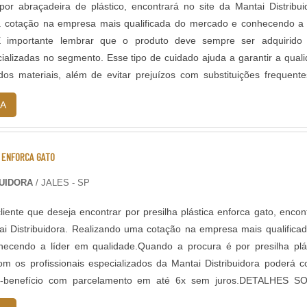
r abraçadeira de plástico, encontrará no site da Mantai Distribui
uando o acabamento começar a mostrar sinais de desgaste, um ser
 cotação na empresa mais qualificada do mercado e conhecendo a 
 Nós removemos 100% da camada antiga, tratamos a madeira e ap
É importante lembrar que o produto deve sempre ser adquirido
do", ele volta a ser
ZERO QUILÔMETRO
. É uma manutenção que re
alizadas no segmento. Esse tipo de cuidado ajuda a garantir a qual
dos materiais, além de evitar prejuízos com substituições frequent
s. ...
A
M DE TACOS E PISOS...
 dá na mesma?". Olha, com todo respeito ao espírito "faça-você-me
 ENFORCA GATO
mover a camada antiga de forma uniforme, e a aplicação sem o equi
so caso, usamos máquinas industriais que garantem um lixamento per
BUIDORA
/ JALES - SP
sultado é incomparável.
iente que deseja encontrar por presilha plástica enforca gato, encon
ai Distribuidora. Realizando uma cotação na empresa mais qualifica
ecendo a líder em qualidade.Quando a procura é por presilha plá
om os profissionais especializados da Mantai Distribuidora poderá c
ECKS DE PISCINA?
to-benefício com parcelamento em até 6x sem juros.DETALHES S
I...