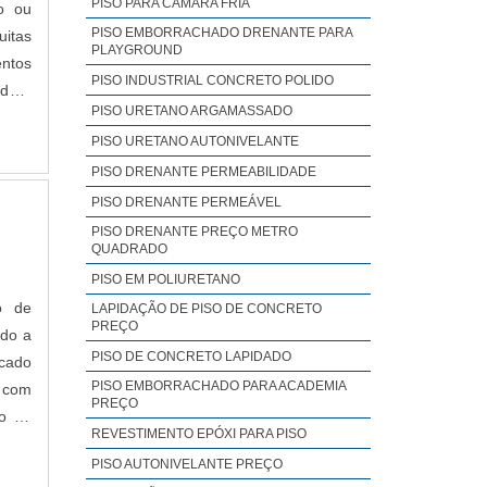
PISO PARA CÂMARA FRIA
o ou
PISO EMBORRACHADO DRENANTE PARA
PLAYGROUND
entos
PISO INDUSTRIAL CONCRETO POLIDO
ado a
PISO URETANO ARGAMASSADO
mento
PISO URETANO AUTONIVELANTE
 para
PISO DRENANTE PERMEABILIDADE
de do
PISO DRENANTE PERMEÁVEL
dos e
PISO DRENANTE PREÇO METRO
QUADRADO
lir o
PISO EM POLIURETANO
o de
LAPIDAÇÃO DE PISO DE CONCRETO
PREÇO
ado a
PISO DE CONCRETO LAPIDADO
icado
PISO EMBORRACHADO PARA ACADEMIA
, com
PREÇO
o da
REVESTIMENTO EPÓXI PARA PISO
PISO AUTONIVELANTE PREÇO