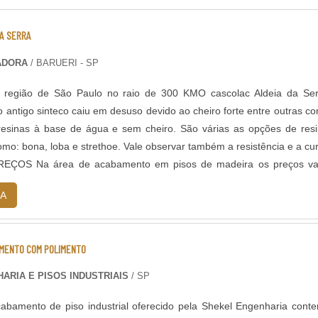
A SERRA
ADORA
/ BARUERI - SP
 região de São Paulo no raio de 300 KMO cascolac Aldeia da Ser
o antigo sinteco caiu em desuso devido ao cheiro forte entre outras c
resinas à base de água e sem cheiro. São várias as opções de res
mo: bona, loba e strethoe. Vale observar também a resistência e a cu
PREÇOS Na área de acabamento em pisos de madeira os preços va
 mão de o....
A
IMENTO COM POLIMENTO
ARIA E PISOS INDUSTRIAIS
/ SP
abamento de piso industrial oferecido pela Shekel Engenharia cont