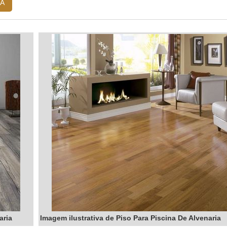
rfeita de beleza (um tom castanho-claro-dourado), altíssima resist
A
ente que o do Ipê. É a escolha inteligente para a grande maioria dos 
MICOS DA PISCINA?
são formulados para resistir não apenas à água e aos raios UV, mas ta
atamento da piscina. Uma boa aplicação profissional garante que a 
aria
Imagem ilustrativa de Piso Para Piscina De Alvenaria