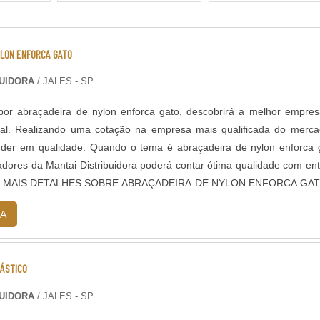
ter que correr para a toalha porque o chão está pegando fogo. A madei
o Saara, que ela continuará com uma temperatura agradável aos pé
YLON ENFORCA GATO
 sua família.
BUIDORA
/ JALES - SP
or abraçadeira de nylon enforca gato, descobrirá a melhor empre
al. Realizando uma cotação na empresa mais qualificada do merc
está integrado a um paisagismo. E nenhum material dialoga tão be
íder em qualidade. Quando o tema é abraçadeira de nylon enforca 
perfeita entre a construção e o jardim, resultando num visual org
dores da Mantai Distribuidora poderá contar ótima qualidade com en
asil.MAIS DETALHES SOBRE ABRAÇADEIRA DE NYLON ENFORCA GA
eficientes de d...
CERA DE QUEM VIVE DISSO
A
 nossa expertise faz a diferença. Sim, a madeira exposta ao sol e a
LÁSTICO
muito menor do que o mito que se criou.
BUIDORA
/ JALES - SP
 (como Ipê ou Cumaru) e protegido com um verniz naval ou stain 