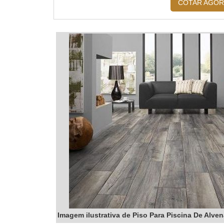
É uma das melhores! O
Cumaru
tem a combinação pe
COTAR AGOR
umidade e aos cupins, e um custo-benefício mais atra
de decks de piscina.
O VERNIZ DO DECK RESISTE AOS PRODUTOS QUÍ
Sim. Os vernizes navais e stains de alta qualidade 
contato com o cloro e outros produtos usados no tr
fique "blindada".
Imagem ilustrativa de Piso Para Piscina De Alven