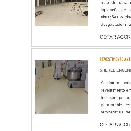
mão de obra e
lapidação de superfícies em c
situações o pi
desgastado, man
qualidade do co
COTAR AGOR
através de poli
tratar a superfície polida. Lapidação de Piso: Assim 
que confere ma
REVESTIMENTO ANT
concreto na sup
aplicação de ad
SHEKEL ENGENH
concreto até o m
A pintura ant
revestimento em
frio, sem junta
para ambientes 
temperatura d
obra, a liberaç
COTAR AGOR
TÉCNICOS: - Resistência química a ácidos e bases; - Cura rápida a partir de 8 horas; -