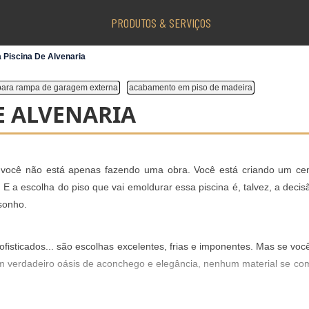
PRODUTOS & SERVIÇOS
a Piscina De Alvenaria
para rampa de garagem externa
acabamento em piso de madeira
E ALVENARIA
, você não está apenas fazendo uma obra. Você está criando um cen
. E a escolha do
piso
que vai emoldurar essa piscina é, talvez, a deci
 sonho.
fisticados... são escolhas excelentes, frias e imponentes. Mas se voc
um verdadeiro oásis de aconchego e elegância, nenhum material se co