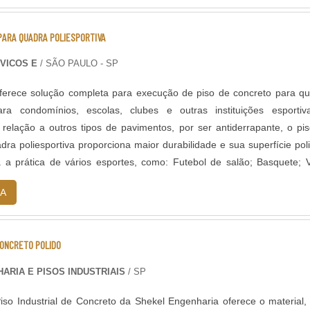
ntes; - Alta durabilidade e resistência UV. - Alta resistência mecânic
 - Resistência à abrasão; - Baixo odor e baixo VOC; - Acabamento l
PARA QUADRA POLIESPORTIVA
; - Temperatura de operação entre -30 o C e +95 o C; - Atende a 
VICOS E
/ SÃO PAULO - SP
erece solução completa para execução de piso de concreto para q
para condomínios, escolas, clubes e outras instituições esporti
 relação a outros tipos de pavimentos, por ser antiderrapante, o pi
dra poliesportiva proporciona maior durabilidade e sua superfície pol
 a prática de vários esportes, como: Futebol de salão; Basquete; V
 SOBRE O FUNCIONAMENTO DO SERVIÇONormalmente, quando é e
A
ONCRETO POLIDO
ARIA E PISOS INDUSTRIAIS
/ SP
iso Industrial de Concreto da Shekel Engenharia oferece o material