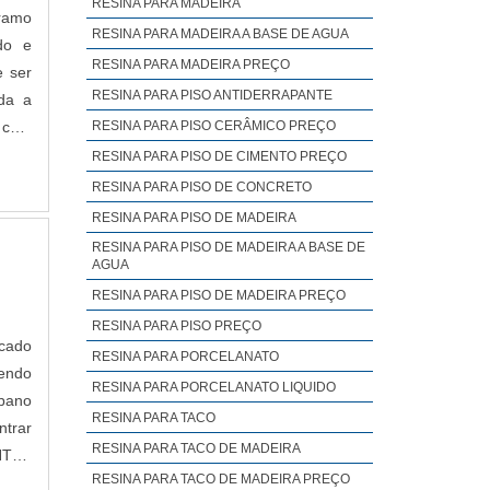
RESINA PARA MADEIRA
ramo
RESINA PARA MADEIRA A BASE DE AGUA
do e
RESINA PARA MADEIRA PREÇO
e ser
RESINA PARA PISO ANTIDERRAPANTE
da a
 com
RESINA PARA PISO CERÂMICO PREÇO
ções
RESINA PARA PISO DE CIMENTO PREÇO
LHES
RESINA PARA PISO DE CONCRETO
 de
RESINA PARA PISO DE MADEIRA
te da
RESINA PARA PISO DE MADEIRA A BASE DE
o em
AGUA
sobre
RESINA PARA PISO DE MADEIRA PREÇO
os e
RESINA PARA PISO PREÇO
podem
rcado
RESINA PARA PORCELANATO
strar
cendo
RESINA PARA PORCELANATO LIQUIDO
antai
pano
RESINA PARA TACO
om os
ntrar
RESINA PARA TACO DE MADEIRA
NCIA
NTES
RESINA PARA TACO DE MADEIRA PREÇO
ções
trar