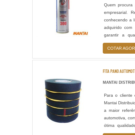
Quem procura p
empresarial. 
conhecendo a l
adquirido com 
garantir a qua
substituiçõe
COTAR AGOR
adequadamente
INTERESSAN
desengripante 
FITA PANO AUTOMOT
Mantai Distrib
tecnologia e de
MANTAI DISTRI
desengripante 
serviços com ó
Para o cliente
gerar prejuízo 
Mantai Distribu
conhecimento e
a maior referê
Distribuidora é
automotiva, com
serviços; Resp
ótima qualid
DE QUALIDADE 
SOBRE FITA P