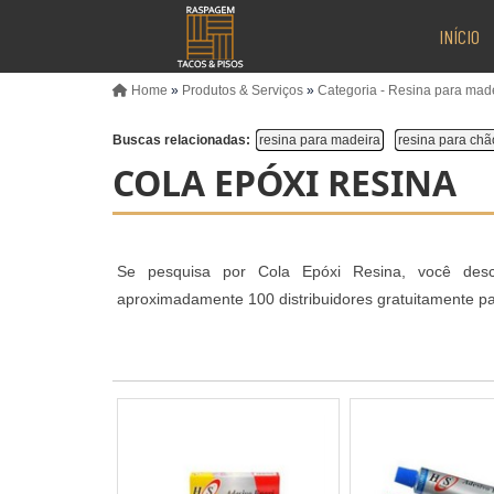
INÍCIO
Home
»
Produtos & Serviços
»
Categoria - Resina para mad
Buscas relacionadas:
resina para madeira
resina para chã
COLA EPÓXI RESINA
Se pesquisa por Cola Epóxi Resina, você desco
aproximadamente 100 distribuidores gratuitamente par