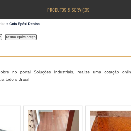
PRODUTOS & SERVIÇOS
eira
»
Cola Epóxi Resina
o
resina epóxi preço
bre no portal Soluções Industriais, realize uma cotação onl
a todo o Brasil