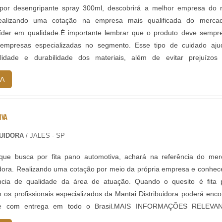
or desengripante spray 300ml, descobrirá a melhor empresa do 
Realizando uma cotação na empresa mais qualificada do merca
íder em qualidade.É importante lembrar que o produto deve sempr
empresas especializadas no segmento. Esse tipo de cuidado aju
lidade e durabilidade dos materiais, além de evitar prejuízos
s frequentes de produtos que não cumprem com suas fun
A
. Assim, é possível poupar gastos desnecessários.MAIS DETA
TES SOBRE DESENGRIPANTE SPRAY 300MLQuem precisa
spray em uma empresa comprometida com os serviços, encontra o si
IVA
uidora. A empresa atua com limpa contato e trava rosca, focand
senvolvimento no que gera resultado ao cliente.Sem trocar o foco 
BUIDORA
/ JALES - SP
spray 300ml, é importante buscar uma empresa que tenha produt
tima qualidade e precisão, detalhes que passam despercebidos e 
 que busca por fita pano automotiva, achará na referência do me
futuros para os clientes.Existem muitas formas diferentes de demon
idora. Realizando uma cotação por meio da própria empresa e conhe
 autoridade em sua área de atuação. Os motivos pelos quais a M
ncia de qualidade da área de atuação. Quando o quesito é fita 
 referência quando buscar por desengripante spray: Comprometida c
 os profissionais especializados da Mantai Distribuidora poderá enco
onsável; Altamente qualificada; Inovadora; Compreensiva.REFERÊ
ade com entrega em todo o Brasil.MAIS INFORMAÇÕES RELEVA
NO SEGMENTOSomente na Mantai Distribuidora as melhores op
ANO AUTOMOTIVAHá muitas maneiras eficientes de demons