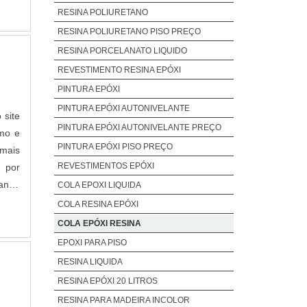
00ml.
 seus
RESINA POLIURETANO
ltas
e são
RESINA POLIURETANO PISO PREÇO
drões
 Tudo
RESINA PORCELANATO LIQUIDO
des e
Ainda
REVESTIMENTO RESINA EPÓXI
istas
r com
PINTURA EPÓXI
de e
PINTURA EPÓXI AUTONIVELANTE
s que
 site
PINTURA EPÓXI AUTONIVELANTE PREÇO
são a
amo e
PINTURA EPÓXI PISO PREÇO
to de
mais
REVESTIMENTOS EPÓXI
lhor
 por
razer
rande
COLA EPOXI LIQUIDA
ntai
anhia
COLA RESINA EPÓXI
aro e
rendo
COLA EPÓXI RESINA
s em
tenha
EPOXI PARA PISO
presa
ssam
RESINA LIQUIDA
ir em
ormas
RESINA EPÓXI 20 LITROS
é uma
tivos
RESINA PARA MADEIRA INCOLOR
o que
ca de