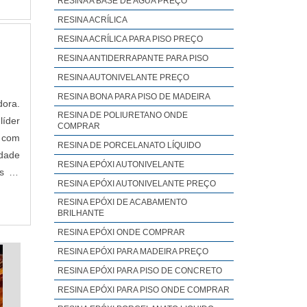
RESINA A BASE DE AGUA PREÇO
RESINA ACRÍLICA
RESINA ACRÍLICA PARA PISO PREÇO
RESINA ANTIDERRAPANTE PARA PISO
RESINA AUTONIVELANTE PREÇO
RESINA BONA PARA PISO DE MADEIRA
dora.
RESINA DE POLIURETANO ONDE
líder
COMPRAR
 com
RESINA DE PORCELANATO LÍQUIDO
idade
RESINA EPÓXI AUTONIVELANTE
es de
RESINA EPÓXI AUTONIVELANTE PREÇO
RESINA EPÓXI DE ACABAMENTO
BRILHANTE
RESINA EPÓXI ONDE COMPRAR
RESINA EPÓXI PARA MADEIRA PREÇO
RESINA EPÓXI PARA PISO DE CONCRETO
RESINA EPÓXI PARA PISO ONDE COMPRAR