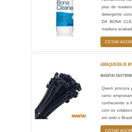
piso de madeir
detergente conc
DA BONA CLEA
madeira acabad
residenciais, co
COTAR AGOR
ABRAÇADEIRA DE N
MANTAI DISTRI
Quem procura p
ramo empresari
conhecendo a l
com os colabora
em todo o Br
muitas maneiras 
COTAR AGOR