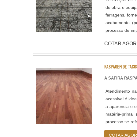
de obra e equi
ferragens, forn
acabamento (pol
processo de im
civil responsáv
COTAR AGOR
fornecido pelo cliente. A pavimentação de Concreto pode ser a
de fiber glass,
as fibras sinté
RASPAGEM DE TACO
retração do piso. A Shekel Engenharia também dispõe de serviços de ac
concreto e pint
A SAFIRA RASP
alto desempenho (Piso Epóxi). O serviço d
Atendimento na
nosso rol de at
acessível é idea
importância em 
a aparencia e c
matéria-prima
processo se ref
função a remoçã
COTAR AGOR