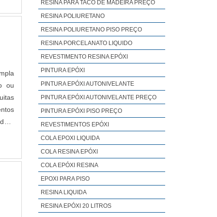
RESINA PARA TACO DE MADEIRA PREÇO
RESINA POLIURETANO
RESINA POLIURETANO PISO PREÇO
RESINA PORCELANATO LIQUIDO
REVESTIMENTO RESINA EPÓXI
PINTURA EPÓXI
empla
PINTURA EPÓXI AUTONIVELANTE
o ou
PINTURA EPÓXI AUTONIVELANTE PREÇO
entos
PINTURA EPÓXI PISO PREÇO
ado a
REVESTIMENTOS EPÓXI
mento
COLA EPOXI LIQUIDA
 para
COLA RESINA EPÓXI
COLA EPÓXI RESINA
de do
EPOXI PARA PISO
dos e
RESINA LIQUIDA
lir o
RESINA EPÓXI 20 LITROS