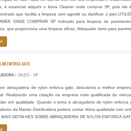
a, é essencial adquirir o bona Cleaner onde comprar SP, pois ele
entrado que facilita a limpeza sem agredir ou danificar o piso.UTIL
NER ONDE COMPRAR SP Indicado para limpeza de pavimento
os, que proporciona uma limpeza eficaz, Adequado tanto para pavim
mo para quan...
A
YLON ENFORCA GATO
BUIDORA
/ JALES - SP
or abraçadeira de nylon enforca gato, descobrirá a melhor empre
al. Realizando uma cotação na empresa mais qualificada do merc
íder em qualidade. Quando o tema é abraçadeira de nylon enforca 
dores da Mantai Distribuidora poderá contar ótima qualidade com en
asil.MAIS DETALHES SOBRE ABRAÇADEIRA DE NYLON ENFORCA GA
eficientes de d...
A