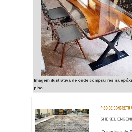
Imagem ilustrativa de onde comprar resina epóxi
piso
PISO DE CONCRETO 
SHEKEL ENGENH
O serviços de P