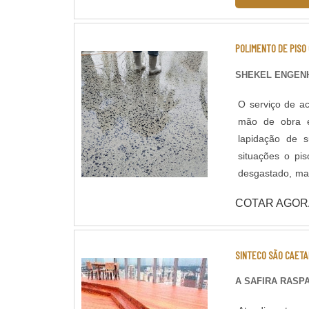
POLIMENTO DE PISO
SHEKEL ENGENH
O serviço de ac
mão de obra e
lapidação de superfícies em c
situações o pi
desgastado, man
qualidade do co
COTAR AGOR
através de poli
tratar a superfície polida. Lapidação de Piso: Assim 
que confere ma
SINTECO SÃO CAETA
concreto na sup
aplicação de ad
A SAFIRA RASP
concreto até o m