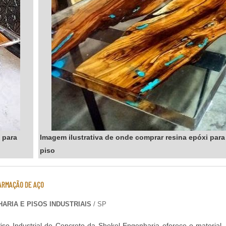
 para
Imagem ilustrativa de onde comprar resina epóxi para
piso
ARMAÇÃO DE AÇO
ARIA E PISOS INDUSTRIAIS
/ SP
iso Industrial de Concreto da Shekel Engenharia oferece o material