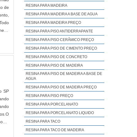
RESINA PARA MADEIRA
ão de
RESINA PARA MADEIRA A BASE DE AGUA
ento,
RESINA PARA MADEIRA PREÇO
heiro
RESINA PARA PISO ANTIDERRAPANTE
ojeto
RESINA PARA PISO CERÂMICO PREÇO
RESINA PARA PISO DE CIMENTO PREÇO
emplo
RESINA PARA PISO DE CONCRETO
ção e
RESINA PARA PISO DE MADEIRA
RESINA PARA PISO DE MADEIRA A BASE DE
os de
AGUA
RESINA PARA PISO DE MADEIRA PREÇO
o SP
trema
RESINA PARA PISO PREÇO
rando
RESINA PARA PORCELANATO
zando
RESINA PARA PORCELANATO LIQUIDO
os.O
RESINA PARA TACO
 como
RESINA PARA TACO DE MADEIRA