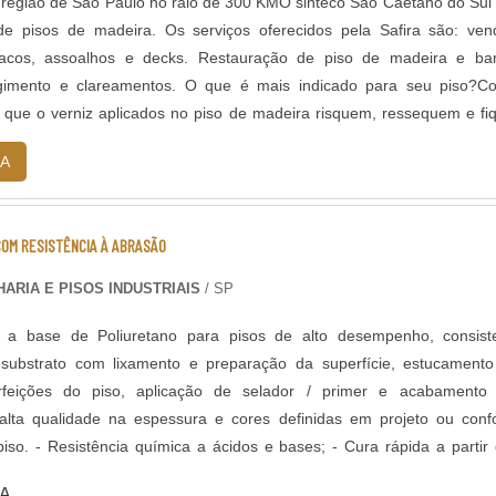
região de São Paulo no raio de 300 KMO sinteco São Caetano do Sul
de pisos de madeira. Os serviços oferecidos pela Safira são: ve
tacos, assoalhos e decks. Restauração de piso de madeira e ba
gimento e clareamentos. O que é mais indicado para seu piso?C
 que o verniz aplicados no piso de madeira risquem, ressequem e f
velho ou então co....
A
COM RESISTÊNCIA À ABRASÃO
ARIA E PISOS INDUSTRIAIS
/ SP
 a base de Poliuretano para pisos de alto desempenho, consist
substrato com lixamento e preparação da superfície, estucament
icação de selador / primer e acabamento com
 alta qualidade na espessura e cores definidas em projeto ou con
 rápida a partir de 8
 de solventes; - Alta durabilidade e resistência UV. - Alta resist
A