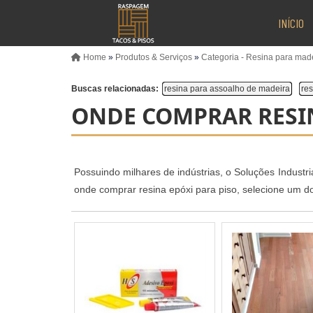
INÍCIO
Home
»
Produtos & Serviços
»
Categoria - Resina para mad
Buscas relacionadas:
resina para assoalho de madeira
res
ONDE COMPRAR RESIN
Possuindo milhares de indústrias, o Soluções Indust
onde comprar resina epóxi para piso, selecione um do