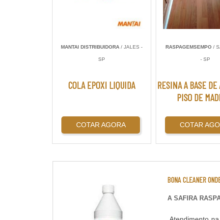
MANTAI DISTRIBUIDORA
/ JALES -
RASPAGEMSEMPO
/ 
SP
- SP
COLA EPOXI LIQUIDA
RESINA A BASE DE
PISO DE MAD
COTAR AGORA
COTAR AG
BONA CLEANER OND
A SAFIRA RAS
Atendimento na