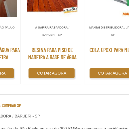
SÃO PAULO
A SAFIRA RASPADORA
/
MANTAI DISTRIBUIDORA
/ J
BARUERI - SP
SP
 ÁGUA PARA
RESINA PARA PISO DE
COLA EPOXI PARA M
EIRA
MADEIRA A BASE DE ÁGUA
ORA
COTAR AGORA
COTAR AGORA
E COMPRAR SP
PADORA
/ BARUERI - SP
 região de São Paulo no raio de 300 KMPara empresas e residência