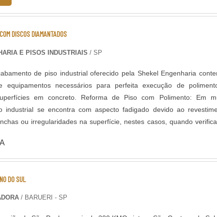
 COM DISCOS DIAMANTADOS
ARIA E PISOS INDUSTRIAIS
/ SP
abamento de piso industrial oferecido pela Shekel Engenharia cont
 equipamentos necessários para perfeita execução de poliment
oncreto. Reforma de Piso com Polimento: Em muitas
so industrial se encontra com aspecto fadigado devido ao revestim
chas ou irregularidades na superfície, nestes casos, quando verific
ncreto existente (substrato), é perfeitamente possível renovar o pavi
A
mento gradual com máquinas politrizes de piso e aplicação de aditivos
como o polimento, é um acabamento
ior resistência e brilho ao piso, devido ao aumento da densida
NO DO SUL
erfície, que ocorre após um polimento gradual com discos diamanta
itivos endurecedores de superfície. Neste acabamento é possível po
ADORA
/ BARUERI - SP
aterial mineral agregado ficar aparente.