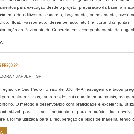
pamentos para execução desde o projeto, preparação da base, armaç
ecimento de aditivos ao concreto, lançamento, adensamento, nivelam
ido, float, vassourado, desempenado, etc.) e corte das juntas. Todo
plantação do Pavimento de Concreto tem acompanhamento de engen
el, que administra as etapas de execução do piso de acordo com pr
A
rmada em aço ou com telas
 entre outros aditivos para melhor desempenho do piso como por ex
ticas de Polipropileno e/ou Vidro, que evitam fissuras devido dilata
S PREÇO SP
abamento do
ura de Pisos Industriais, como Polimento, Lapidação e Revestiment
ADORA
/ BARUERI - SP
e tratamento de Juntas também faz parte do
 região de São Paulo no raio de 300 KMA raspagem de tacos preç
ividades, a execução das juntas do piso e lábios poliméricos são de ex
l para restaurar pisos, tanto residenciais quanto empresariais, recupe
projetos de Pisos industrias com alta capacidade de carga.
onforto. O método é desenvolvido com praticidade e excelência, utili
 sustentável para o meio ambiente e para a saúde dos envolvid
ere a forma utilizada para a recuperação de pisos de madeira, tendo
o d....
A