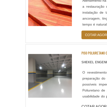
Atendimento na 
a restauração 
instalação de 
ancoragem, tin
tempo é natural
com aspecto de 
COTAR AGOR
PISO POLIURETANO 
SHEKEL ENGENH
O revestimento
preparação do 
possíveis imperfeições do piso, apl
Poliuretano de
usabilidade do piso. - Resistência química a ácidos e bases; - Cura
horas; - Isento
COTAR AGOR