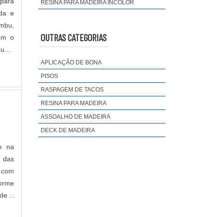
 para
RESINA PARA MADEIRA INCOLOR
nda e
mbu,
OUTRAS CATEGORIAS
om o
iquem
APLICAÇÃO DE BONA
PISOS
RASPAGEM DE TACOS
RESINA PARA MADEIRA
ASSOALHO DE MADEIRA
DECK DE MADEIRA
e na
o das
forme
ência