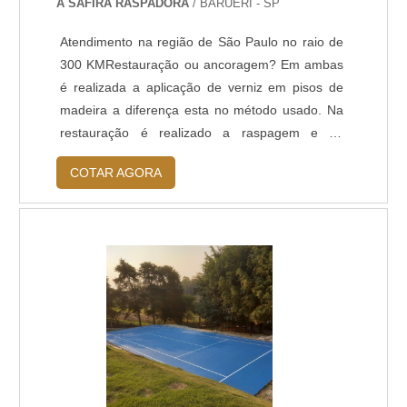
A SAFIRA RASPADORA
/ BARUERI - SP
Atendimento na região de São Paulo no raio de
300 KMRestauração ou ancoragem? Em ambas
é realizada a aplicação de verniz em pisos de
madeira a diferença esta no método usado. Na
restauração é realizado a raspagem e na
ancoragem a limpeza profunda. Os pisos de
COTAR AGORA
madeira e de bambu têm longa durabilidade,
mas a sua conservação está vinculada à limpeza
profunda de suas fibras, técnica que não só
remove a sujeira, como traz de volta a beleza do
piso....