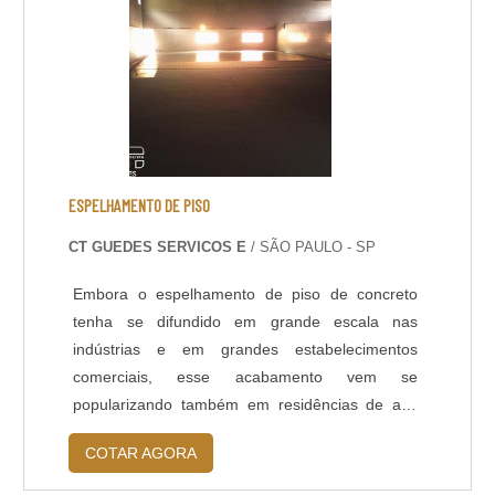
processo dev....
ESPELHAMENTO DE PISO
CT GUEDES SERVICOS E
/ SÃO PAULO - SP
Embora o espelhamento de piso de concreto
tenha se difundido em grande escala nas
indústrias e em grandes estabelecimentos
comerciais, esse acabamento vem se
popularizando também em residências de alto
padrão, por ter se tornado uma tendência
COTAR AGORA
decorativa, bem como por sua resistência e
praticidade.O PRODUTO GARANTE DIVERSAS