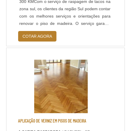
300 KMCom o serviço de raspagem de tacos na
zona sul, os clientes da região Sul podem contar
com os melhores serviços e orientações para
renovar o piso de madeira. O serviço garante
resultado positivo e utiliza matéria-prima
COTAR AGORA
sustentável, com um procedimento realizado por
maquinário que aspira 98% do pó. A eficiência
da raspagem é primordial para quem contrata o
trabalho, por isso, é viável contrata....
APLICAÇÃO DE VERNIZ EM PISOS DE MADEIRA