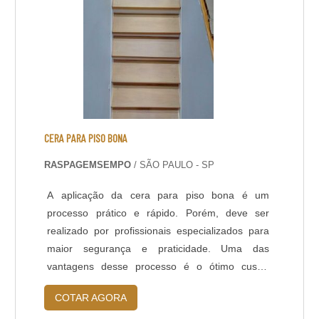
cuidados e....
CERA PARA PISO BONA
RASPAGEMSEMPO
/ SÃO PAULO - SP
A aplicação da cera para piso bona é um
processo prático e rápido. Porém, deve ser
realizado por profissionais especializados para
maior segurança e praticidade. Uma das
vantagens desse processo é o ótimo custo-
benefício ao consumidor. Ele também evita o
COTAR AGORA
transtorno da troca de piso, pois a aplicação da