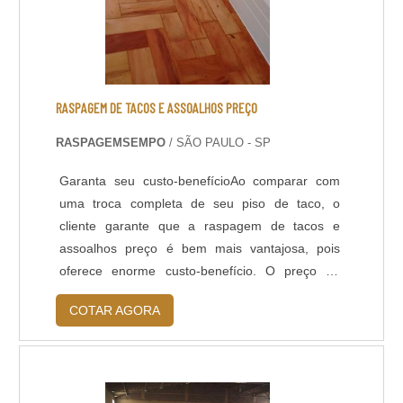
bases; - Cura rápida a partir de 8 horas; - Isento
de solventes; - Alta durabilidade e resistência
UV. - Alta resistência mecânica e a choque
térmico; - Resistência à abrasão; - Baixo odor e
baixo VOC; - Acabamento liso e antiderrapante; -
RASPAGEM DE TACOS E ASSOALHOS PREÇO
Temperatura de operação entre -30 o C e +95 o
RASPAGEMSEMPO
/ SÃO PAULO - SP
C; - Atende a norma LEED.
Garanta seu custo-benefícioAo comparar com
uma troca completa de seu piso de taco, o
cliente garante que a raspagem de tacos e
assoalhos preço é bem mais vantajosa, pois
oferece enorme custo-benefício. O preço da
raspagem é bem mais inferior que uma troca de
COTAR AGORA
piso e é garantido que o resultado final trará a
aparência de um piso novo, sem apresentar
manchas, riscos e arranhões.A primeira etapa
de restauração do piso, é a raspagem. O