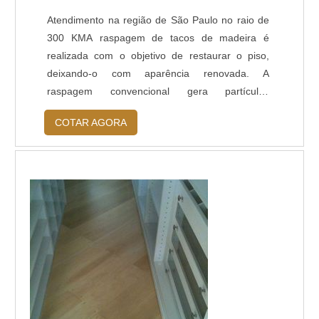
Atendimento na região de São Paulo no raio de
300 KMA raspagem de tacos de madeira é
realizada com o objetivo de restaurar o piso,
deixando-o com aparência renovada. A
raspagem convencional gera partículas
microscópicas de poeira que permanecem no
COTAR AGORA
local por vários dias após o lixamento do piso o
pode resultar um acabamento irregular, sem vida
e em muitos casos na necessidade de refazer o
serviço devido aos carocinhos formado pelo
pó.RAS...