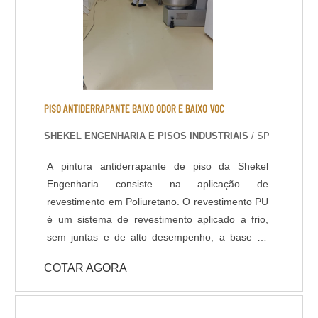
PISO ANTIDERRAPANTE BAIXO ODOR E BAIXO VOC
SHEKEL ENGENHARIA E PISOS INDUSTRIAIS
/ SP
A pintura antiderrapante de piso da Shekel
Engenharia consiste na aplicação de
revestimento em Poliuretano. O revestimento PU
é um sistema de revestimento aplicado a frio,
sem juntas e de alto desempenho, a base de
Poliuréia híbrida ou alifática. Indicado para
COTAR AGORA
ambientes que necessitem de elevada
resistência química, térmica e mecânica, com
temperatura de operações entre -30ºC e +95ºC.