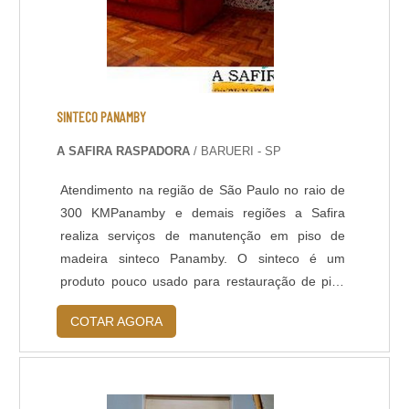
SINTECO PANAMBY
A SAFIRA RASPADORA
/ BARUERI - SP
Atendimento na região de São Paulo no raio de
300 KMPanamby e demais regiões a Safira
realiza serviços de manutenção em piso de
madeira sinteco Panamby. O sinteco é um
produto pouco usado para restauração de piso
de madeira. A chegada de novos produtos no
COTAR AGORA
mercado trouxe inovação e mais beleza para o
piso de madeira. Uma vez que produtos a base
de agua não alteram a cor e não tem cheiro.Piso
de madeira é nobre, aconchegante e merecem