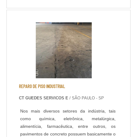
previne o desgaste do concreto, corrosão de
armaduras e comprometimento da estrutura ao
longo do tempo, promovendo maior durabilidade
e segurança. Entre as vantagens estão a
conservação do imóvel, redução de custos com
manutenções futuras, aumento da vida útil da
construção e melhor conforto térmico e
ambiental. O processo é técnico, eficaz e
indispensável em obras novas ou reformas.
REPARO DE PISO INDUSTRIAL
CT GUEDES SERVICOS E
/ SÃO PAULO - SP
Nos mais diversos setores da indústria, tais
como química, eletrônica, metalúrgica,
alimentícia, farmacêutica, entre outros, os
pavimentos de concreto possuem basicamente o