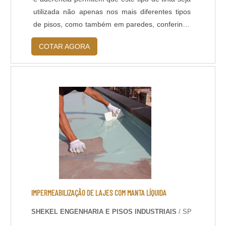
utilizada não apenas nos mais diferentes tipos
de pisos, como também em paredes, conferindo
beleza à superfície, com seu brilho intenso. Além
COTAR AGORA
o aspecto estético, que é a característica mais
evidente das pinturas epóxi, existem muitos
outros benefícios que ela proporciona, como:
Impermeabilidade; Durabilidade elevada; Alta
resistência a variações de temperat.
IMPERMEABILIZAÇÃO DE LAJES COM MANTA LÍQUIDA
SHEKEL ENGENHARIA E PISOS INDUSTRIAIS
/ SP