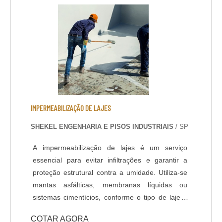
Com pouco tempo para execução da obra, a
liberação da área é feita 6 horas após a
aplicação do revestimento. DADOS TÉCNICOS: -
Resistência química a ácidos e bases; - Cura
rápida a partir de 8 horas; - Isento de solventes;
- Alta durabilidade e resistência UV. - Alta
resistência mecânica e a choque térmico; -
Resistência à abrasão; - Baixo odor e baixo
VOC; - Acabamento liso e antiderrapante; -
IMPERMEABILIZAÇÃO DE LAJES
Temperatura de operação entre -30 o C e +95 o
SHEKEL ENGENHARIA E PISOS INDUSTRIAIS
/ SP
C; - Atende a norma LEED.
A impermeabilização de lajes é um serviço
essencial para evitar infiltrações e garantir a
proteção estrutural contra a umidade. Utiliza-se
mantas asfálticas, membranas líquidas ou
sistemas cimentícios, conforme o tipo de laje e
as exigências do projeto. A aplicação correta
COTAR AGORA