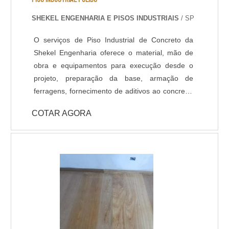
SHEKEL ENGENHARIA E PISOS INDUSTRIAIS
/ SP
O serviços de Piso Industrial de Concreto da
Shekel Engenharia oferece o material, mão de
obra e equipamentos para execução desde o
projeto, preparação da base, armação de
ferragens, fornecimento de aditivos ao concreto,
lançamento, adensamento, nivelamento,
COTAR AGORA
acabamento (polido, float, vassourado,
desempenado, etc.) e corte das juntas. Todo
processo de implantação do Pavimento de
Concreto tem acompanhamento de engenheiro
civil responsável, que administra as etapas de
execução do piso de acordo com projeto
fornecido pelo cliente. A pavimentação de
Concreto pode ser armada em aço ou com telas
de fiber glass, entre outros aditivos para melhor