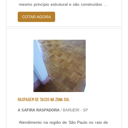
mesmo princípio estrutural e são construídos de
maneira semelhante, exceto pela variação no
COTAR AGORA
tipo de acabamento e de alguns materiais
utilizados para finalidades especiais. Devido a
essas características em comum, as patologias
ocorridas são praticamente as mesmas,
independente do ramo de atividade industrial,
como: Fissuras; .
RASPAGEM DE TACOS NA ZONA SUL
A SAFIRA RASPADORA
/ BARUERI - SP
Atendimento na região de São Paulo no raio de