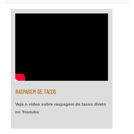
bona para piso de madeira tem custo muito
menor.Qualidades do produtoA bona é capaz de
devolver ao piso a vitalidade, pois melhora a
aparência,....
RASPAGEM DE TACOS
Veja o vídeo sobre raspagem de tacos direto
no Youtube