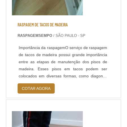
RASPAGEM DE TACOS DE MADEIRA
RASPAGEMSEMPO
/ SÃO PAULO - SP
Importância da raspagemO serviço de raspagem
de tacos de madeira possui grande importância
entre as etapas de manutenção dos pisos de
madeira. Esses pisos em tacos podem ser
colocados em diversas formas, como diagonal,
dama, espinha, reto ou em escama. Mas em
COTAR AGORA
todos eles, com o passar do tempo e de muito
uso, pode ocorrer danificação, com a madeira
deteriorada.Conheça mais sobre o
procedimentoO processo de raspagem de tacos
de madeira de...