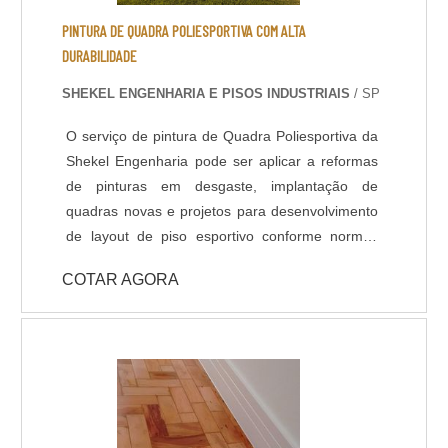
PINTURA DE QUADRA POLIESPORTIVA COM ALTA
DURABILIDADE
SHEKEL ENGENHARIA E PISOS INDUSTRIAIS
/ SP
O serviço de pintura de Quadra Poliesportiva da
Shekel Engenharia pode ser aplicar a reformas
de pinturas em desgaste, implantação de
quadras novas e projetos para desenvolvimento
de layout de piso esportivo conforme normas
técnicas. Nosso revestimento de alto
COTAR AGORA
desempenho padrão para pisos esportivos é o
Poliuretano, também conhecido como tinta
emborrachada, é altamente resistente a
variações térmicas, atritos e dilatações. Possui
grande variedade de cores e acabamentos,
podendo ser antiderrapante. DADOS
TÉCNICOS: - Resistência química a ácidos e