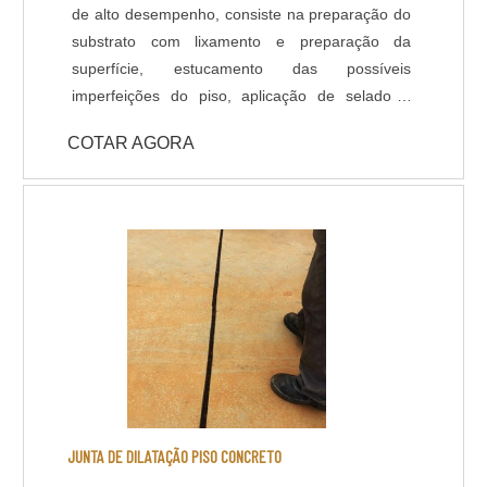
e Revestimentos de alto desempenho (Piso
de alto desempenho, consiste na preparação do
Epóxi). O serviço de tratamento de Juntas
substrato com lixamento e preparação da
também faz parte do nosso rol de atividades, a
superfície, estucamento das possíveis
execução das juntas do piso e lábios poliméricos
imperfeições do piso, aplicação de selador /
são de extrema importância em projetos de
primer e acabamento com Poliuretano de alta
Pisos industrias com alta capacidade de carga.
COTAR AGORA
qualidade na espessura e cores definidas em
projeto ou conforme usabilidade do piso. -
Resistência química a ácidos e bases; - Cura
rápida a partir de 8 horas; - Isento de solventes;
- Alta durabilidade e resistência UV. - Alta
resistência mecânica e a choque térmico; -
Resistência à abrasão; - Baixo odor e baixo
VOC; - Acabamento liso e antiderrapante; -
Temperatura de operação entre -30 °C e +95 °C;
- Atende a norma LEED.
JUNTA DE DILATAÇÃO PISO CONCRETO