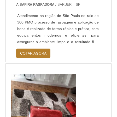
A SAFIRA RASPADORA
/ BARUERI - SP
Atendimento na região de São Paulo no raio de
300 KMO processo de raspagem e aplicação de
bona é realizado de forma rápida e prática, com
equipamentos modernos e eficientes, para
assegurar o ambiente limpo e o resultado final
perfeito. São várias as opções de resina com
COTAR AGORA
diferentes tipos de acabamento, resistência e
cura. A cura é a secagem total da resina. O
indicado é retornar os moveis ou forrar para dar
continuidade na reforma (se fo...