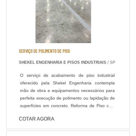
renovar o pavimento através de polimento
gradual com máquinas politrizes de piso e
aplicação de aditivos para tratar a superfície
polida. Lapidação de Piso: Assim como o
polimento, é um acabamento que confere maior
resistência e brilho ao piso, devido ao aumento
da densidade do concreto na superfície, que
SERVIÇO DE POLIMENTO DE PISO
ocorre após um polimento gradual com discos
SHEKEL ENGENHARIA E PISOS INDUSTRIAIS
/ SP
diamantados e aplicação de aditivos
endurecedores de superfície. Neste acabamento
O serviço de acabamento de piso industrial
é possível polir o concreto até o material mineral
oferecido pela Shekel Engenharia contempla
agregado ficar aparente.
mão de obra e equipamentos necessários para
perfeita execução de polimento ou lapidação de
superfícies em concreto. Reforma de Piso com
Polimento: Em muitas situações o piso industrial
COTAR AGORA
se encontra com aspecto fadigado devido ao
revestimentos desgastado, manchas ou