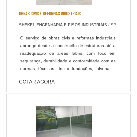
OBRAS CIVIS E REFORMAS INDUSTRIAIS
SHEKEL ENGENHARIA E PISOS INDUSTRIAIS
/ SP
O serviço de obras civis e reformas industriais
abrange desde a construção de estruturas até a
readequação de áreas fabris, com foco em
segurança, durabilidade e conformidade com as
normas técnicas. Inclui fundações, alvenaria,
pisos industriais, reforços estruturais, instalações
COTAR AGORA
hidráulicas e elétricas, além de acabamentos e
adaptações conforme layout produtivo. Os
processos são executados por equipes técnicas
especializadas, com acompanhamento de
engenharia. Entre os benefícios estão o
aumento da eficiência operacional, otimização
de espaços, adequação a novas tecnologias e