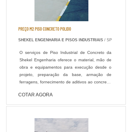
PREÇO M2 PISO CONCRETO POLIDO
SHEKEL ENGENHARIA E PISOS INDUSTRIAIS
/ SP
O serviços de Piso Industrial de Concreto da
Shekel Engenharia oferece o material, mão de
obra e equipamentos para execução desde o
projeto, preparação da base, armação de
ferragens, fornecimento de aditivos ao concreto,
lançamento, adensamento, nivelamento,
COTAR AGORA
acabamento (polido, float, vassourado,
desempenado, etc.) e corte das juntas. Todo
processo de implantação do Pavimento de
Concreto tem acompanhamento de engenheiro
civil responsável, que administra as etapas de