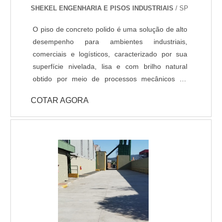
SHEKEL ENGENHARIA E PISOS INDUSTRIAIS
/ SP
C; - Atende a norma LEED.
O piso de concreto polido é uma solução de alto
desempenho para ambientes industriais,
comerciais e logísticos, caracterizado por sua
superfície nivelada, lisa e com brilho natural
obtido por meio de processos mecânicos de
lapidação. Oferece elevada resistência ao
COTAR AGORA
desgaste, impactos e abrasão, além de possuir
excelente durabilidade e baixa necessidade de
manutenção ao longo do tempo. Entre os
benefícios destacam-se o custo-benefício,
facilidade de limpeza, resistência a manchas e
produtos químicos, além de contribuir para a
estética do ambiente com um acabamento
moderno. Também favorece a reflexão de luz,
auxiliando na economia de energia em grandes
áreas.