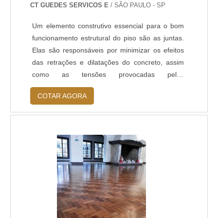
CT GUEDES SERVICOS E
/ SÃO PAULO - SP
Um elemento construtivo essencial para o bom
funcionamento estrutural do piso são as juntas.
Elas são responsáveis por minimizar os efeitos
das retrações e dilatações do concreto, assim
como as tensões provocadas pelos
carregamentos, variações térmicas ou
COTAR AGORA
higrométricas, e empenamento das placas.Na
prática, a junta de dilatação piso concreto
permite a transferência de carga entre as placas
contíguas, reduzindo sensivelmente a ocorrência
de fissurações. Entretanto, é na junta de
dilatação de piso .