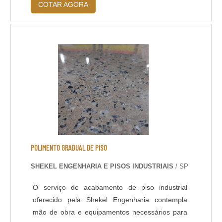
COTAR AGORA
aparência. Entre os tratamentos mais
importantes está a aplicação bona tacos.
Benefícios da aplicação bona tacos Protege,
Possibilita os efeitos rústicos, Destaca as
características naturais do piso, D....
POLIMENTO GRADUAL DE PISO
SHEKEL ENGENHARIA E PISOS INDUSTRIAIS
/ SP
O serviço de acabamento de piso industrial
oferecido pela Shekel Engenharia contempla
mão de obra e equipamentos necessários para