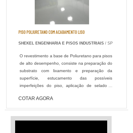
valorização do patrimônio. A execução
estratégica minimiza paradas na produção e
garante soluções sob medida para cada
demanda industrial.
PISO POLIURETANO COM ACABAMENTO LISO
SHEKEL ENGENHARIA E PISOS INDUSTRIAIS
/ SP
O revestimento a base de Poliuretano para pisos
de alto desempenho, consiste na preparação do
substrato com lixamento e preparação da
superfície, estucamento das possíveis
imperfeições do piso, aplicação de selador /
primer e acabamento com Poliuretano de alta
COTAR AGORA
qualidade na espessura e cores definidas em
projeto ou conforme usabilidade do piso. -
Resistência química a ácidos e bases; - Cura
rápida a partir de 8 horas; - Isento de solventes;
- Alta durabilidade e resistência UV. - Alta