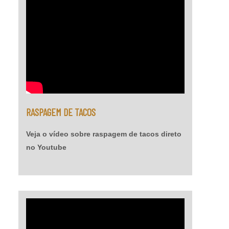
resistência mecânica e a choque térmico; -
Resistência à abrasão; - Baixo odor e baixo
VOC; - Acabamento liso e antiderrapante; -
Temperatura de operação entre -30 °C e +95 °C;
- Atende a norma LEED.
RASPAGEM DE TACOS
Veja o vídeo sobre raspagem de tacos direto
no Youtube