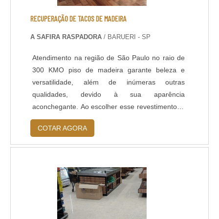
RECUPERAÇÃO DE TACOS DE MADEIRA
A SAFIRA RASPADORA
/ BARUERI - SP
Atendimento na região de São Paulo no raio de
300 KMO piso de madeira garante beleza e
versatilidade, além de inúmeras outras
qualidades, devido à sua aparência
aconchegante. Ao escolher esse revestimento, o
cliente precisa estar ciente de que ele precisará
COTAR AGORA
de alguns cuidados aos passar dos anos. Neste
caso, a saída ideal é a recuperação de tacos de
madeira, sem ser necessário substituí-los por
novos, pois com um bom serviço, o piso pode
volta....