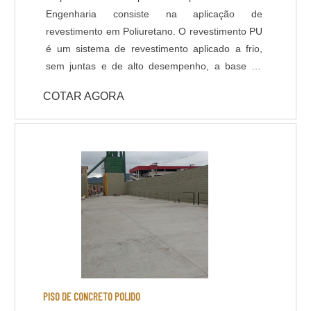
é possível polir o concreto até o material mineral
Engenharia consiste na aplicação de
agregado ficar aparente.
revestimento em Poliuretano. O revestimento PU
é um sistema de revestimento aplicado a frio,
sem juntas e de alto desempenho, a base de
Poliuréia híbrida ou alifática. Indicado para
COTAR AGORA
ambientes que necessitem de elevada
resistência química, térmica e mecânica, com
temperatura de operações entre -30ºC e +95ºC.
Com pouco tempo para execução da obra, a
liberação da área é feita 6 horas após a
aplicação do revestimento. DADOS TÉCNICOS: -
Resistência química a ácidos e bases; - Cura
rápida a partir de 8 horas; - Isento de solventes;
- Alta durabilidade e resistência UV. - Alta
resistência mecânica e a choque térmico; -
Resistência à abrasão; - Baixo odor e baixo
VOC; - Acabamento liso e antiderrapante; -
PISO DE CONCRETO POLIDO
Temperatura de operação entre -30 o C e +95 o