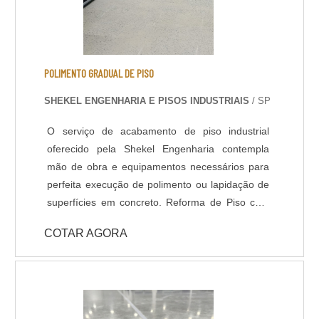
POLIMENTO GRADUAL DE PISO
SHEKEL ENGENHARIA E PISOS INDUSTRIAIS
/ SP
O serviço de acabamento de piso industrial
oferecido pela Shekel Engenharia contempla
mão de obra e equipamentos necessários para
perfeita execução de polimento ou lapidação de
superfícies em concreto. Reforma de Piso com
Polimento: Em muitas situações o piso industrial
COTAR AGORA
se encontra com aspecto fadigado devido ao
revestimentos desgastado, manchas ou
irregularidades na superfície, nestes casos,
quando verificado a qualidade do concreto
existente (substrato), é perfeitamente possível