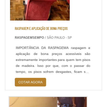
RASPAGEM E APLICAÇÃO DE BONA PREÇOS
RASPAGEMSEMPO
/ SÃO PAULO - SP
IMPORTÂNCIA DA RASPAGEMA raspagem e
aplicação de bona preços acessíveis são
extremamente importantes para quem tem pisos
de madeira. Isso por que, com o passar do
tempo, os pisos sofrem desgastes, ficam sem
vida e apresentam arranhões. Ao invés de ter
COTAR AGORA
gastos com a troca por um piso novo, o cliente
pode solicitar o serviço de raspagem e aplicação
de bona bem mais baratos que qualquer troca
de piso. O serviço é realizado de formas que