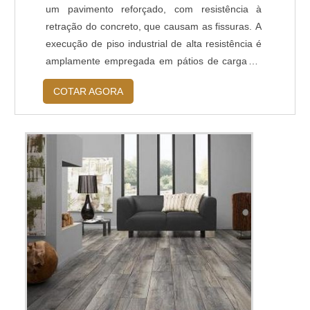
um pavimento reforçado, com resistência à
retração do concreto, que causam as fissuras. A
execução de piso industrial de alta resistência é
amplamente empregada em pátios de cargas e
descargas, armazéns, estacionamentos,
COTAR AGORA
quadras esportivas, postos de gasolina,
estradas, aeroportos, entre outros.MAIS
INFORMAÇÕES SOBRE O SERVIÇODevido à
sua constituição reforçada por placas de
concreto armado ...