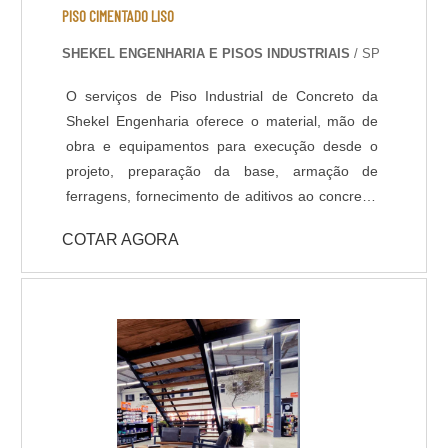
não se deteriora facilmente; - Ajustável, com fácil
PISO CIMENTADO LISO
acabamento através de qualquer instrumento
SHEKEL ENGENHARIA E PISOS INDUSTRIAIS
/ SP
cortante; - Econômico, é só colocar por cima da
superfície; - Não requer qualquer preparação do
O serviços de Piso Industrial de Concreto da
piso ou contrapiso.Clique abaixo e faça um
Shekel Engenharia oferece o material, mão de
orçamento gratuito!
obra e equipamentos para execução desde o
projeto, preparação da base, armação de
ferragens, fornecimento de aditivos ao concreto,
lançamento, adensamento, nivelamento,
COTAR AGORA
acabamento (polido, float, vassourado,
desempenado, etc.) e corte das juntas. Todo
processo de implantação do Pavimento de
Concreto tem acompanhamento de engenheiro
civil responsável, que administra as etapas de
execução do piso de acordo com projeto
fornecido pelo cliente. A pavimentação de
Concreto pode ser armada em aço ou com telas
de fiber glass, entre outros aditivos para melhor