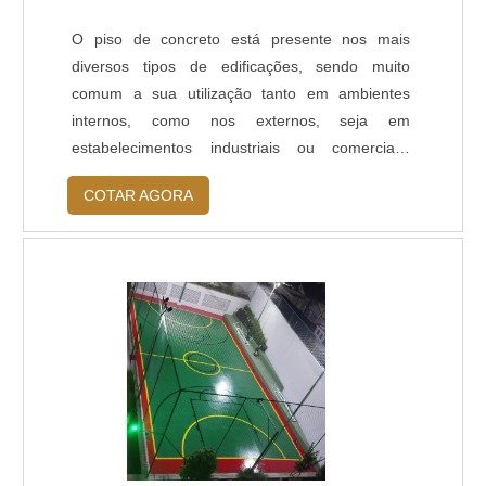
endurecedores de superfície. Neste acabamento
O piso de concreto está presente nos mais
é possível polir o concreto até o material mineral
diversos tipos de edificações, sendo muito
agregado ficar aparente.
comum a sua utilização tanto em ambientes
internos, como nos externos, seja em
estabelecimentos industriais ou comerciais,
embora sua aplicação também esteja se
COTAR AGORA
expandindo para os imóveis residenciais.
Atualmente, encontramos pisos de concreto em:
Indústrias; Estacionamentos; Postos de gasolina;
Hipermercados; Hospitais; Aeroportos; Shopping
centers; Quadras esportivas; Etc.MAIS
INFORMAÇÕES SOBRE O PRODUTOEsta a.