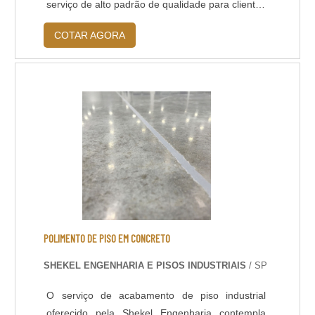
serviço de alto padrão de qualidade para clientes
são de extrema importância em projetos de
que desejam fazer um investimento duradouro,
Pisos industrias com alta capacidade de carga.
COTAR AGORA
eficiente e resistente. Essa manutenção deve
sempre ser feita por uma empresa especializada
no segmento, que garanta todos os benefícios
na hora de executar um serviço satisfatório....
POLIMENTO DE PISO EM CONCRETO
SHEKEL ENGENHARIA E PISOS INDUSTRIAIS
/ SP
O serviço de acabamento de piso industrial
oferecido pela Shekel Engenharia contempla