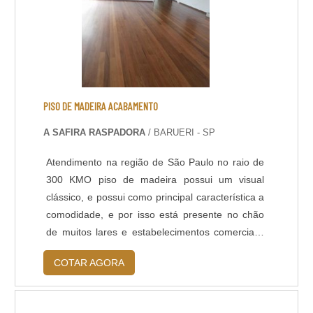
PISO DE MADEIRA ACABAMENTO
A SAFIRA RASPADORA
/ BARUERI - SP
Atendimento na região de São Paulo no raio de
300 KMO piso de madeira possui um visual
clássico, e possui como principal característica a
comodidade, e por isso está presente no chão
de muitos lares e estabelecimentos comerciais.
No entanto, depois de feita a instalação, o
COTAR AGORA
próximo passo e não menos importante é o piso
de madeira acabamento. Se o piso por
conservado de maneira correta, ele dificilmente