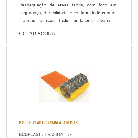
readequação de áreas fabris, com foco em
segurança, durabilidade e conformidade com as
normas técnicas. Inclui fundações, alvenaria,
pisos industriais, reforços estruturais, instalações
COTAR AGORA
hidráulicas e elétricas, além de acabamentos e
adaptações conforme layout produtivo. Os
processos são executados por equipes técnicas
especializadas, com acompanhamento de
engenharia. Entre os benefícios estão o
aumento da eficiência operacional, otimização
de espaços, adequação a novas tecnologias e
valorização do patrimônio. A execução
estratégica minimiza paradas na produção e
garante soluções sob medida para cada
demanda industrial.
PISO DE PLÁSTICO PARA ACADEMIAS
ECOPLAST
/ BRASILIA - DF