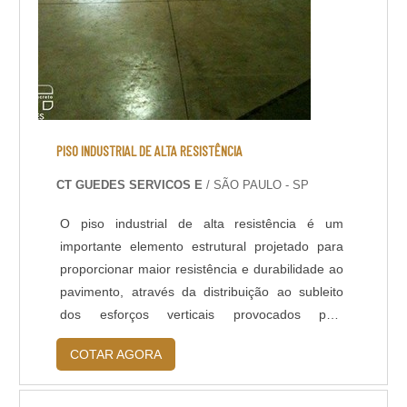
PISO INDUSTRIAL DE ALTA RESISTÊNCIA
CT GUEDES SERVICOS E
/ SÃO PAULO - SP
O piso industrial de alta resistência é um
importante elemento estrutural projetado para
proporcionar maior resistência e durabilidade ao
pavimento, através da distribuição ao subleito
dos esforços verticais provocados pela
circulação de veículos, armazenamento de
COTAR AGORA
cargas, tráfego intenso de pessoas, e outros
tipos de ações que exerçam compressão em sua
superfície.MAIS SOBRE OS TIPOS DE