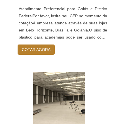
Atendimento Preferencial para Goiás e Distrito
FederalPor favor, insira seu CEP no momento da
cotaçãoA empresa atende através de suas lojas
em Belo Horizonte, Brasília e Goiânia.O piso de
plástico para academias pode ser usado como
pallet, ou estrado, estando presente em diversos
COTAR AGORA
ambientes corporativos e residênciais.A
ECOPLAST comercializa o piso de plástico com
as seguintes dimensões: - 24,3x12x1,7 cm -
30x30x1,3 cm - 25x50x3 cm - 50x50x3 cm -
50x50x5 cm - 82x41x13 cm - 100x60x5
cmCaracterísticas do piso de plástico para
academias: - Diminui o risco de acidentes; -
Possui aditivo anti UV podendo assim ficar
exposto as intempéries do tempo; - Também
bastante requisitado para piscinas, vestuários,
academias e outros. - Durabilidade, o plástico