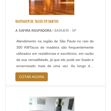
de solventes; - Alta durabilidade e resistência
UV. - Alta resistência mecânica e a choque
térmico; - Resistência à abrasão; - Baixo odor e
baixo VOC; - Acabamento liso e antiderrapante; -
RASPAGEM DE TACOS EM SANTOS
Temperatura de operação entre -30 o C e +95 o
A SAFIRA RASPADORA
/ BARUERI - SP
C; - Atende a norma LEED.
Atendimento na região de São Paulo no raio de
300 KMTacos de madeira são frequentemente
utilizados em residências e escritórios, em razão
de sua versatilidade, já que ele pode ser lixado e
envernizado mais de uma vez. Ao longo dos
anos, é necessário realizar a raspagem de tacos
COTAR AGORA
em Santos e em outras cidades também, e para
contratar seus serviços é importante pesquisar
informações sobre a empresa e detalhes do seu
serviço. CARACTERÍSTICAS DE AP....