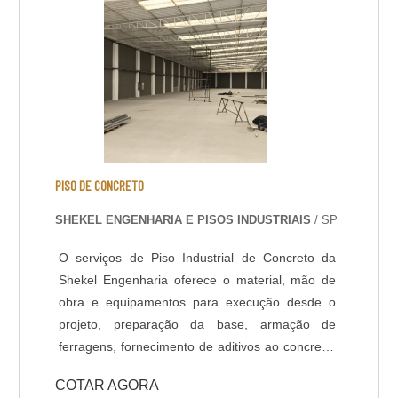
definidas em projeto ou de acordo com a
usabilidade do piso. Dentro do serviço de pintura
Epóxi de piso, existem diferentes sistemas de
aplicação, que podem variar de acordo com a
finalidade do piso, projeto e normas de
segurança do ambiente. Segue abaixo os
sistemas de revestimentos de alto desempenho
que a Shekel Engenharia oferece: - Piso
Autonivelante em Epóxi - Piso Multicamadas /
PISO DE CONCRETO
Multilayers em Epóxi - Piso Uretano - Piso
SHEKEL ENGENHARIA E PISOS INDUSTRIAIS
/ SP
Condutivo em Epóxi - Piso Antiderrapante em
Epóxi
O serviços de Piso Industrial de Concreto da
Shekel Engenharia oferece o material, mão de
obra e equipamentos para execução desde o
projeto, preparação da base, armação de
ferragens, fornecimento de aditivos ao concreto,
lançamento, adensamento, nivelamento,
COTAR AGORA
acabamento (polido, float, vassourado,