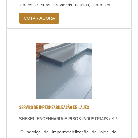
danos e suas prováveis causas, para então
saber quais os procedimentos mais adequados a
COTAR AGORA
serem adotados. Entre as patologias mais
comuns que exigem os cuidados de uma
empresa especializada em recuperação de pisos
de concreto, estão: Fissuras; Desplacamentos;
Desgastes; Manchas em sua superfície.MAIS
SOBRE OS FATORES COMPROMETED.
SERVIÇO DE IMPERMEABILIZAÇÃO DE LAJES
SHEKEL ENGENHARIA E PISOS INDUSTRIAIS
/ SP
O serviço de Impermeabilização de lajes da