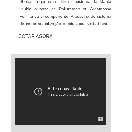
Shekel Engenharia utiliza o sistema de Manta
liquida a base de Poliuretano ou Argamassa
Polimérica bi componente. A escolha do sistema
de impermeabilização é feita após visita técnica
do departamento de engenharia, que avalia a
COTAR AGORA
viabilidade e peculiaridades do caso para a
definição assertiva de impermeabilizante a ser
utilizado.