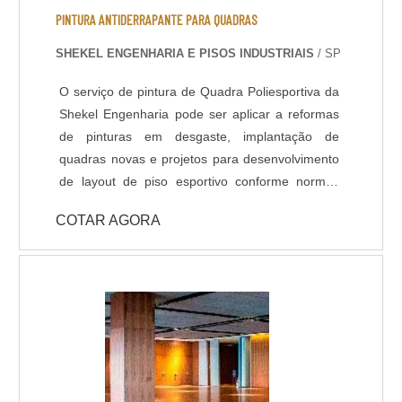
PINTURA ANTIDERRAPANTE PARA QUADRAS
SHEKEL ENGENHARIA E PISOS INDUSTRIAIS
/ SP
O serviço de pintura de Quadra Poliesportiva da
Shekel Engenharia pode ser aplicar a reformas
de pinturas em desgaste, implantação de
quadras novas e projetos para desenvolvimento
de layout de piso esportivo conforme normas
técnicas. Nosso revestimento de alto
COTAR AGORA
desempenho padrão para pisos esportivos é o
Poliuretano, também conhecido como tinta
emborrachada, é altamente resistente a
variações térmicas, atritos e dilatações. Possui
grande variedade de cores e acabamentos,
podendo ser antiderrapante. DADOS
TÉCNICOS: - Resistência química a ácidos e
bases; - Cura rápida a partir de 8 horas; - Isento