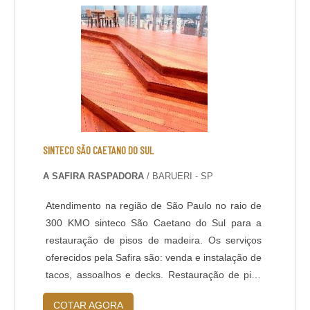
precisará de manutenções frequentes.Cuidad....
SINTECO SÃO CAETANO DO SUL
A SAFIRA RASPADORA
/ BARUERI - SP
Atendimento na região de São Paulo no raio de
300 KMO sinteco São Caetano do Sul para a
restauração de pisos de madeira. Os serviços
oferecidos pela Safira são: venda e instalação de
tacos, assoalhos e decks. Restauração de piso
de madeira e bambu, ancoragem, tingimento e
COTAR AGORA
clareamentos. O que é mais indicado para seu